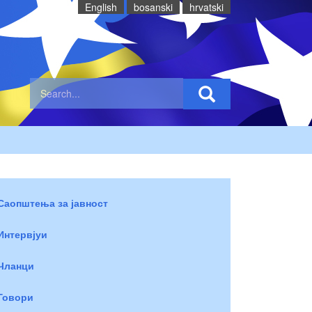
English
bosanski
hrvatski
Саопштења за јавност
Интервјуи
Чланци
Говори