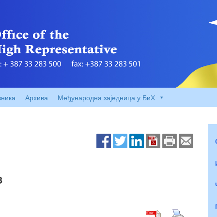
вника
Архива
Међународна заједница у БиХ
3