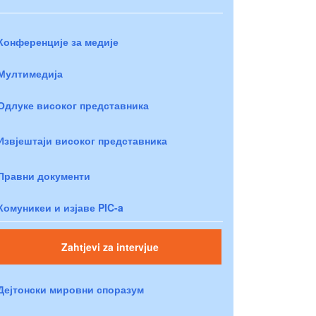
Конференције за медије
Мултимедија
Одлуке високог представника
Извјештаји високог представника
Правни документи
Комуникеи и изјаве PIC-a
Zahtjevi za intervjue
Дејтонски мировни споразум