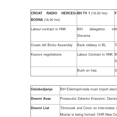
CROAT RADIO HERCEG-
BH TV 1
(19,00 hrs)
F
BOSNA
(18,00 hrs)
Labour contract in HNK
BiH delegation in
M
Slovenia
Croats left Brcko Assembly
Bank robbery in BL
T
Kosovo negotiations
Labour Contract in HNK
B
S
Bush on Iraq
S
Oslobodjenje
BiH Elektroprivreda must import electr
Dnevni Avaz
Prosecutor Zdravko Knezevic: Decisio
Dnevni List
“Drnovsek and Covic on inter-states r
Mostar is being formed: OHR New Co