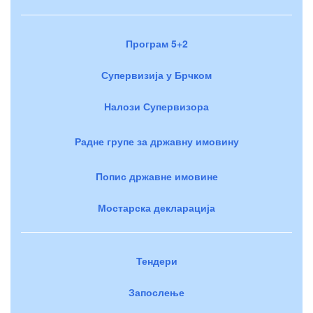
Програм 5+2
Супервизија у Брчком
Налози Супервизора
Радне групе за државну имовину
Попис државне имовине
Мостарска декларација
Тендери
Запослење