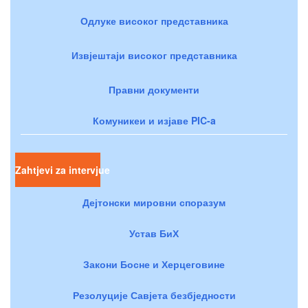
Одлуке високог представника
Извјештаји високог представника
Правни документи
Комуникеи и изјаве PIC-a
Zahtjevi za intervjue
Дејтонски мировни споразум
Устав БиХ
Закони Босне и Херцеговине
Резолуције Савјета безбједности