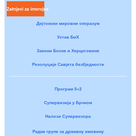
Zahtjevi za intervjue
Дејтонски мировни споразум
Устав БиХ
Закони Босне и Херцеговине
Резолуције Савјета безбједности
Програм 5+2
Супервизија у Брчком
Налози Супервизора
Радне групе за државну имовину