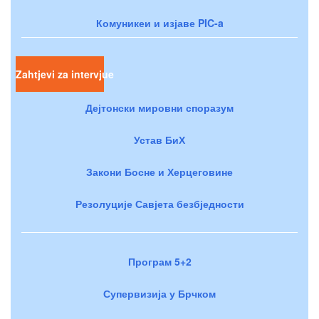
Комуникеи и изјаве PIC-a
Zahtjevi za intervjue
Дејтонски мировни споразум
Устав БиХ
Закони Босне и Херцеговине
Резолуције Савјета безбједности
Програм 5+2
Супервизија у Брчком