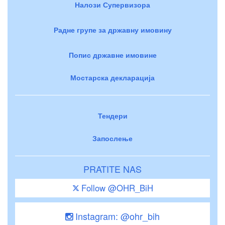
Налози Супервизора
Радне групе за државну имовину
Попис државне имовине
Мостарска декларација
Тендери
Запослење
PRATITE NAS
Follow @OHR_BiH
Instagram: @ohr_bih