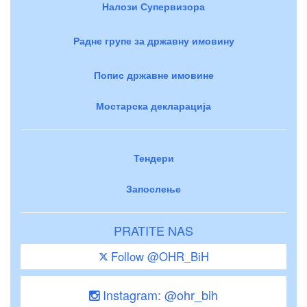
Налози Супервизора
Радне групе за државну имовину
Попис државне имовине
Мостарска декларација
Тендери
Запослење
PRATITE NAS
Follow @OHR_BiH
Instagram: @ohr_bih