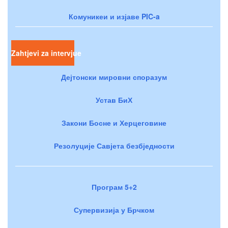
Комуникеи и изјаве PIC-a
Zahtjevi za intervjue
Дејтонски мировни споразум
Устав БиХ
Закони Босне и Херцеговине
Резолуције Савјета безбједности
Програм 5+2
Супервизија у Брчком