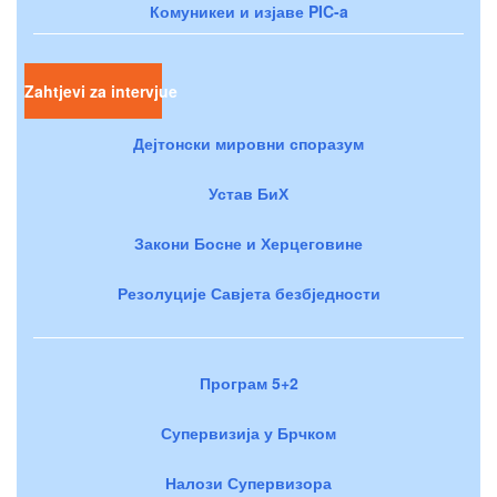
Комуникеи и изјаве PIC-a
Zahtjevi za intervjue
Дејтонски мировни споразум
Устав БиХ
Закони Босне и Херцеговине
Резолуције Савјета безбједности
Програм 5+2
Супервизија у Брчком
Налози Супервизора