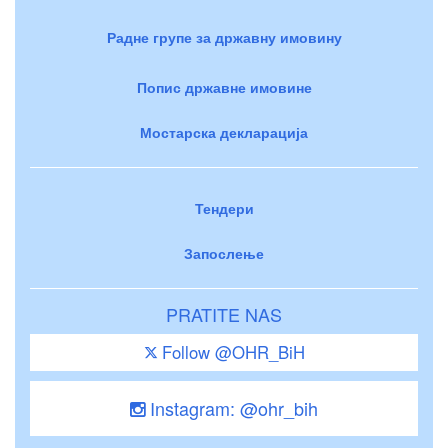
Радне групе за државну имовину
Попис државне имовине
Мостарска декларација
Тендери
Запослење
PRATITE NAS
Follow @OHR_BiH
Instagram: @ohr_bih