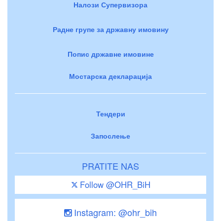
Налози Супервизора
Радне групе за државну имовину
Попис државне имовине
Мостарска декларација
Тендери
Запослење
PRATITE NAS
Follow @OHR_BiH
Instagram: @ohr_bih