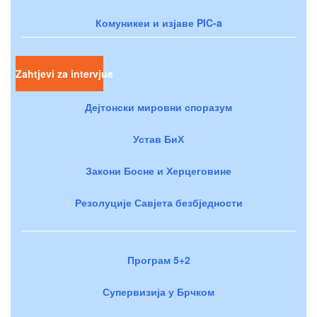
Комуникеи и изјаве PIC-a
Zahtjevi za intervjue
Дејтонски мировни споразум
Устав БиХ
Закони Босне и Херцеговине
Резолуције Савјета безбједности
Програм 5+2
Супервизија у Брчком