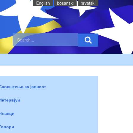
English
bosanski
hrvatski
Саопштења за јавност
Интервјуи
Чланци
Говори