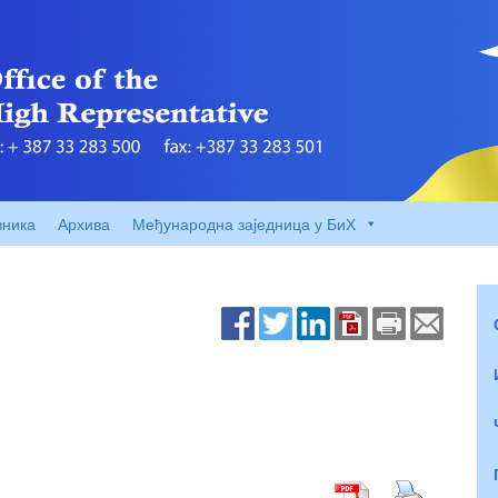
вника
Архива
Међународна заједница у БиХ