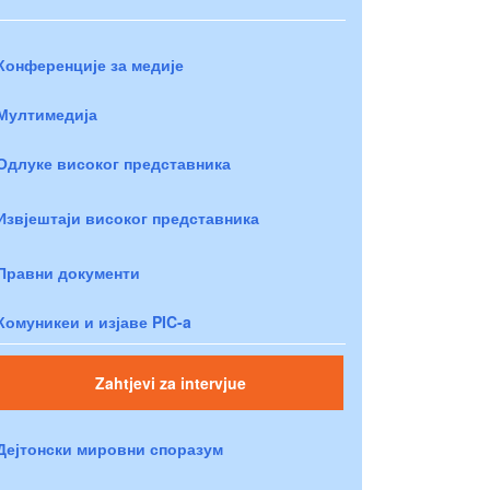
Конференције за медије
Мултимедија
Одлуке високог представника
Извјештаји високог представника
Правни документи
Комуникеи и изјаве PIC-a
Zahtjevi za intervjue
Дејтонски мировни споразум