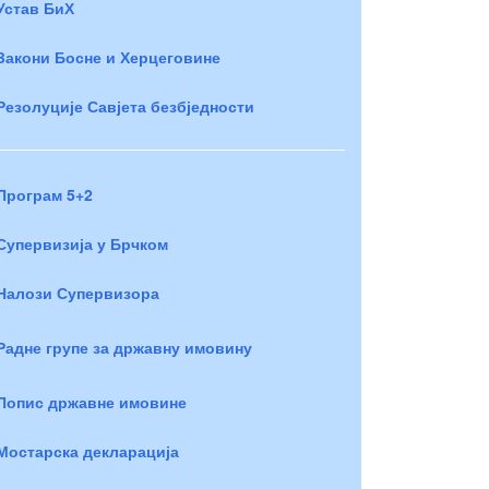
Устав БиХ
Закони Босне и Херцеговине
Резолуције Савјета безбједности
Програм 5+2
Супервизија у Брчком
Налози Супервизора
Радне групе за државну имовину
Попис државне имовине
Мостарска декларација