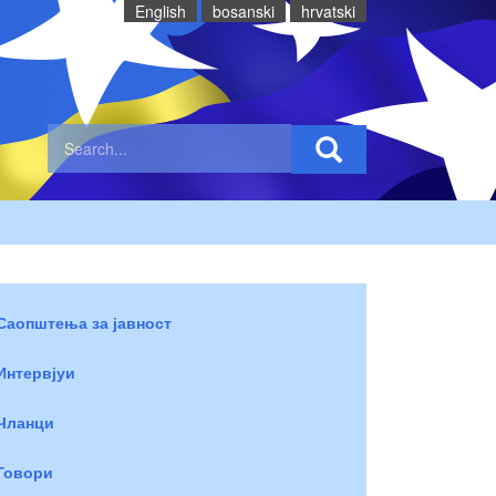
English
bosanski
hrvatski
Саопштења за јавност
Интервјуи
Чланци
Говори