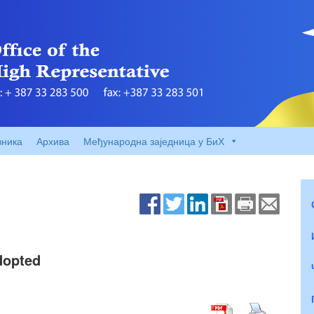
вника
Архива
Међународна заједница у БиХ
dopted