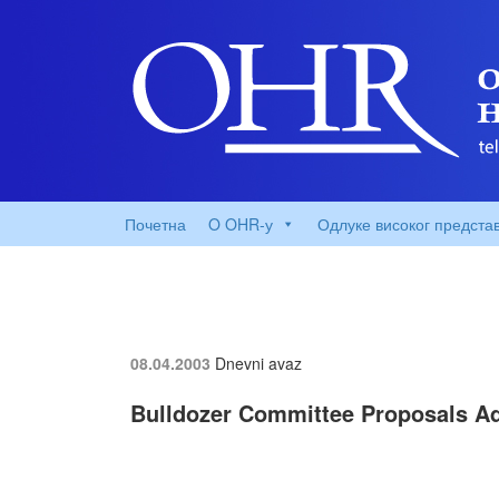
Почетна
O OHR-у
Одлуке високог предста
08.04.2003
Dnevni avaz
Bulldozer Committee Proposals A