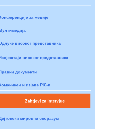
Конференције за медије
Мултимедија
Одлуке високог представника
Извјештаји високог представника
Правни документи
Комуникеи и изјаве PIC-a
Zahtjevi za intervjue
Дејтонски мировни споразум