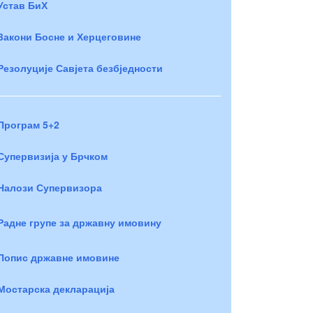
Устав БиХ
Закони Босне и Херцеговине
Резолуције Савјета безбједности
Програм 5+2
Супервизија у Брчком
Налози Супервизора
Радне групе за државну имовину
Попис државне имовине
Мостарска декларација