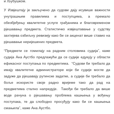
и Љубушком.
У Извјештају је закључено да судови дају исувише важности
унутрашњим правилима и поступцима, а премало
обезбјеђењу квалитетне услуге грађанима и благовременом
рјешавању предмета. Статистичко извјештавање у судству
захтијева озбиљну ревизију како би се акценат више ставио на
рјешавање неријешених предмета.
“Предмети се гомилају на радним столовима судија”, каже
судија Ана Аустбо предлажући да се судије едукују у области
ефикасног поступања по предметима. “Судови би требало да
имају квалитетне администраторе који би судије могле да
задуже да рјешавају рутинске задатке, а судије би требало да
боље искористе своје радно вријеме тако да рад на
предметима стално напредује. Такође би требало да више
воде рачуна о рјешавању проблема кашњења у вођењу
поступака, те да слободно просуђују како би се кашњења
смањила”, каже Ана Аустбо.