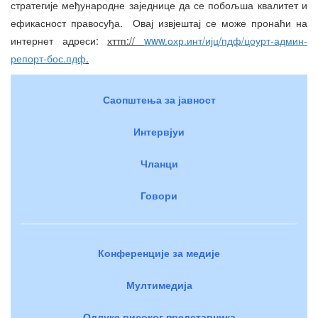
стратегије међународне заједнице да се побољша квалитет и
ефикасност правосуђа. Овај извјештај се може пронаћи на
интернет адреси:
хттп://
www.охр.инт/ијц/пдф/цоурт-админ-
репорт-бос.пдф
.
Саопштења за јавност
Интервјуи
Чланци
Говори
Конференције за медије
Мултимедија
Одлуке високог представника