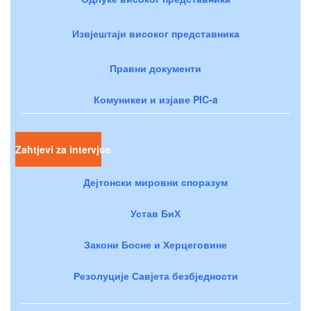
Извјештаји високог представника
Правни документи
Комуникеи и изјаве PIC-a
Zahtjevi za intervjue
Дејтонски мировни споразум
Устав БиХ
Закони Босне и Херцеговине
Резолуције Савјета безбједности