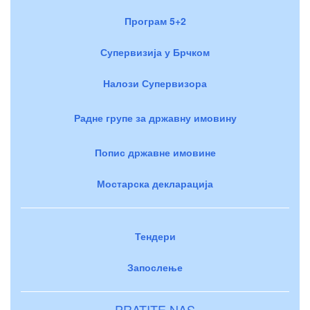
Програм 5+2
Супервизија у Брчком
Налози Супервизора
Радне групе за државну имовину
Попис државне имовине
Мостарска декларација
Тендери
Запослење
PRATITE NAS