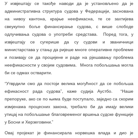
У извјештају се такође наводи да је установљено да је
административна структура судова у Федерацији, заснована
на нивоу кантона, крајње неефикасна, те се захтијева
свеукупно боље финансирање судова, с више слободе
одлучивања судова о употреби средстава. Поред тога, у
извјештају се сугерише да су судови и званичници
министарстава у стању да ријеше многе оперативне проблеме
и позивају се да процијене и раде на рјешавању проблема
неефикасности у својим судовима. Многа побољшања могла
би се одмах остварити.
“Утврдили смо да постоји велика могућност да се побољша
ефикасност рада судова”, каже судија Аустбо. “Наше
препоруке, ако се по њима буде поступало, заједно са скорим
измјенама процесних закона, требало би да имају велики
утицај на побољшање благовременог вршења судске функције
у Босни и Херзеговини.”
Овај пројекат је финансирала норвешка влада и дио је