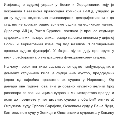
Извјештај о судској управи у Босни и Херцеговини, коју је
покренула Независна правосудна комисија (ИЈЦ), утврдио је
да су судови недовољно финансирани, дезоријентисани и да
судство не користи радно вријеме судија на ефикасан начин.
Директор ИЈЦ-а, Ракел Сурлиен, послала је прошле седмице
судовима и министарствима правде на свим нивоима у цијелој
Босни и Херцеговини извјештај под називом “Благовремено
вршење судске функције”. У Извјештају се дају препоруке у
вези с реформама о унутрашњем функционисању судова.
На челу пројектног тима састављеног од пет међународних и
домаћих стручњака била је судија Ана Аустбо, предсједник
једног од највећих првостепених судова у Норвешкој. Од
јануара ове године, овај тим је обавио изузетно велики број
разговора са званичницима судова и министарстава правде и
испитао предмете у пет циљних судова у оба БиХ ентитета;
Окружном суду Српско Сарајево, Основном суду у Бања Луци,
Кантоналном суду у Зеници и Општинским судовима у Коњицу