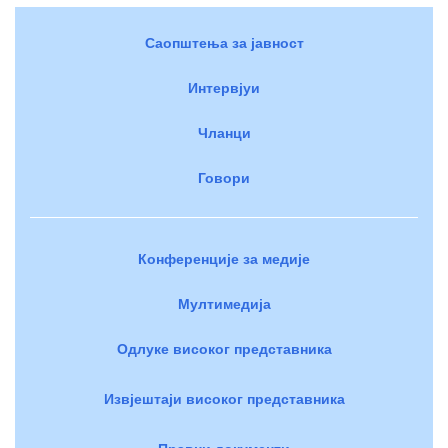
Саопштења за јавност
Интервјуи
Чланци
Говори
Конференције за медије
Мултимедија
Одлуке високог представника
Извјештаји високог представника
Правни документи