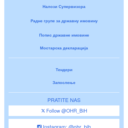
Налози Супервизора
Радне групе за државну имовину
Попис државне имовине
Мостарска декларација
Тендери
Запослење
PRATITE NAS
Follow @OHR_BiH
Instagram: @ohr_bih