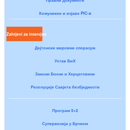
Комуникеи и изјаве PIC-a
Zahtjevi za intervjue
Дејтонски мировни споразум
Устав БиХ
Закони Босне и Херцеговине
Резолуције Савјета безбједности
Програм 5+2
Супервизија у Брчком