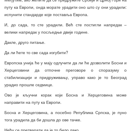
путу ка Европи, онда морате урадити оно што су они урадили:
испунити стандарде које поставља Европа.
И, до сада, то сте урадили. Већ сте постигли напредак –
велики напредак у посљедње двије године.
Дакле, друго питање.
Да ли ћете то све сада изгубити?
Европска унија ће у мају одлучити да ли ће дозволити Босни и
Херцеговини да отпочне преговоре о споразуму о
стабилизацији и придруживању, управо како је то Београд
урадио прошле седмице.
Ово је кључни корак који Босна и Херцеговина може
направити на путу ка Европи.
Босна и Херцеговина, а посебно Република Српска, је пуно
тога урадила да би дошла до ове тачке.
Нећу се претварати да је то било лако.