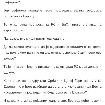
реформи?
Јер реформа полиције јесте посљедња велика реформа
потребна за Европу.
То је коначна препрека за РС и БиХ прије ступања на
европски пут.
Па, дозволите ми да питам још једанпут.
Да ли заиста сматрате да је задржавање политичке контроле
над полицијом важније од цјелокупне европске будућности ове
земље?
То је питање – једино питање – о којем сада РС мора донијети
одлуку.
Хоћете ли се придружити Србији и Црној Гори на путу ка
Европи – или ћете изабрати да останете изоловани и да Босна
и Херцеговина још једанпут буде црна рупа Балкана?
И дозволите ми да појасним једну ствар. Београд неће помоћи