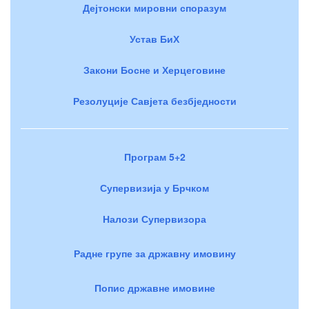
Дејтонски мировни споразум
Устав БиХ
Закони Босне и Херцеговине
Резолуције Савјета безбједности
Програм 5+2
Супервизија у Брчком
Налози Супервизора
Радне групе за државну имовину
Попис државне имовине