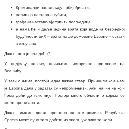
Криминалци настављају побијеђивати,
полиција наставља губити,
грађани настављају трпити посљедице
а нама ће и даље једина врата која воде ка безбједној
будућности БиХ – врата наше домовине Европе – остати
закључана.
Дакле, шта је сљедеће?
У недјељу навече, почињемо историјске преговоре на
Влашићу.
У вези с њима, постоји једна важна ствар. Принципи које нам
је Европа дала у задатак су непромјењиви. Али, начин на који
ћемо доћи до њих није. Постоји много области о којима се
може преговарати.
Дакле, имамо доста простора за компромисе. Република
Српска може пуно тога добити из овога, уколико то жели.