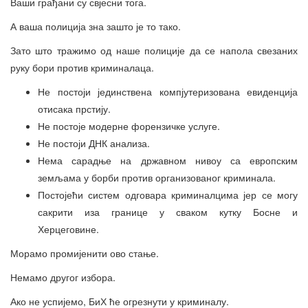
Ваши грађани су свјесни тога.
А ваша полиција зна зашто је то тако.
Зато што тражимо од наше полиције да се напола свезаних
руку бори против криминалаца.
Не постоји јединствена компјутеризована евиденција
отисака прстију.
Не постоје модерне форензичке услуге.
Не постоји ДНК анализа.
Нема сарадње на државном нивоу са европским
земљама у борби против организованог криминала.
Постојећи систем одговара криминалцима јер се могу
сакрити иза границе у сваком кутку Босне и
Херцеговине.
Морамо промијенити ово стање.
Немамо другог избора.
Ако не успијемо, БиХ ће огрезнути у криминалу.