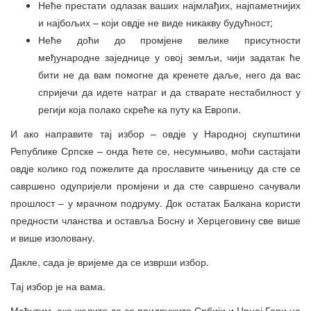
Неће престати одлазак ваших најмлађих, најпаметнијих
и најбољих – који овдје не виде никакву будућност;
Неће доћи до промјене велике присутности
међународне заједнице у овој земљи, чији задатак ће
бити не да вам помогне да кренете даље, него да вас
спријечи да идете натраг и да стварате нестабилност у
регији која полако скреће ка путу ка Европи.
И ако направите тај избор – овдје у Народној скупштини
Републике Српске – онда ћете се, несумњиво, моћи састајати
овдје колико год пожелите да прославите чињеницу да сте се
савршено одупријели промјени и да сте савршено сачували
прошлост – у мрачном подруму. Док остатак Балкана користи
предности чланства и оставља Босну и Херцеговину све више
и више изоловану.
Дакле, сада је вријеме да се изврши избор.
Тај избор је на вама.
Међутим, ако желите да се придружите Србији и Црној Гори на