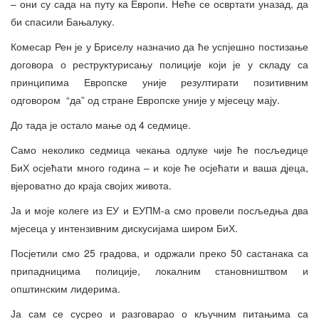
– они су сада на путу ка Европи. Неће се освртати уназад, да
би спасили Бањалуку.
Комесар Рен је у Бриселу назначио да ће успјешно постизање
договора о реструктурисању полиције који је у складу са
принципима Европске уније резултирати позитивним
одговором “да” од стране Европске уније у мјесецу мају.
До тада је остало мање од 4 седмице.
Само неколико седмица чекања одлуке чије ће посљедице
БиХ осјећати много година – и које ће осјећати и ваша дјеца,
вјероватно до краја својих живота.
Ја и моје колеге из ЕУ и ЕУПМ-а смо провели посљедња два
мјесеца у интензивним дискусијама широм БиХ.
Посјетили смо 25 градова, и одржали преко 50 састанака са
припадницима полиције, локалним становништвом и
општинским лидерима.
Ја сам се сусрео и разговарао о кључним питањима са