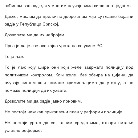
већином вас овдје, и у многим случајевима више него једном.
Дакле, мислим да прилично добро знам које су главне бојазни
овдје у Републици Српској.
Дозволите ми да их набројим.
Прва је да је све ово тајна урота да се укине РС.
То је лаж.
То је лаж коју шире они који желе задржати полицију под
политичком контролом. Који желе, без обзира на цијену, да
очувају систем који помаже криминалцима да утекну, а не
помаже полицији да их ухвати.
Дозволите ми да овдје јавно поновим.
Не постоји никакав прикривени план у реформи полиције.
Не постоји урота да се, тајним средствима, отвори питање
уставне реформе.