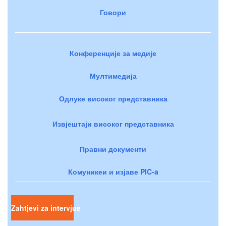
Говори
Конференције за медије
Мултимедија
Одлуке високог представника
Извјештаји високог представника
Правни документи
Комуникеи и изјаве PIC-a
Zahtjevi za intervjue