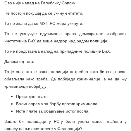
Ово није напад на Републику Српску.
Не постоји покушај да се укину ентитети.
То не значи да се МУП РС мора укинути.
То не укључује одузимање права демократски изабраних
институција БиХ да врше надзор над радом полиције.
То не представља напад на припаднике полиције БиХ.
Далеко од тога.
То је оно што је вашој полицији потребно како би свој посао
обављала како треба. Да побиједи криминалце, а не да њу
криминалци побјеђују.
Пристојне плате
Боља опрема за борбу против криминала
Исте плате за обављање истог посла.
Зашто би полицајци у РС-у били упола мање плаћени у
односу на њихове колеге у Федерацији?