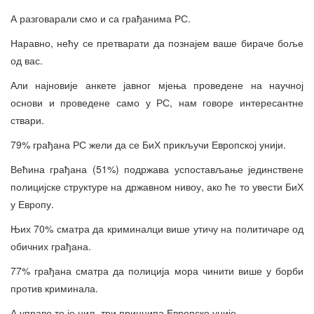
А разговарали смо и са грађанима РС.
Наравно, нећу се претварати да познајем ваше бираче боље
од вас.
Али најновије анкете јавног мјења проведене на научној
основи и проведене само у РС, нам говоре интересантне
ствари.
79% грађана РС жели да се БиХ прикључи Европској унији.
Већина грађана (51%) подржава успостављање јединствене
полицијске структуре на државном нивоу, ако ће то увести БиХ
у Европу.
Њих 70% сматра да криминалци више утичу на политичаре од
обичних грађана.
77% грађана сматра да полиција мора чинити више у борби
против криминала.
А управо то је циљ три принципа Европске уније.