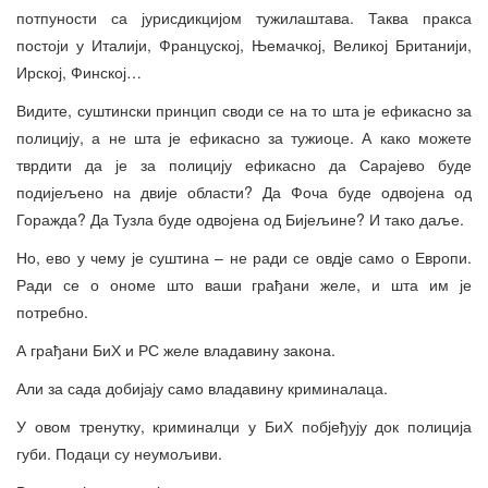
потпуности са јурисдикцијом тужилаштава. Таква пракса
постоји у Италији, Француској, Њемачкој, Великој Британији,
Ирској, Финској…
Видите, суштински принцип своди се на то шта је ефикасно за
полицију, а не шта је ефикасно за тужиоце. А како можете
тврдити да је за полицију ефикасно да Сарајево буде
подијељено на двије области? Да Фоча буде одвојена од
Горажда? Да Тузла буде одвојена од Бијељине? И тако даље.
Но, ево у чему је суштина – не ради се овдје само о Европи.
Ради се о ономе што ваши грађани желе, и шта им је
потребно.
А грађани БиХ и РС желе владавину закона.
Али за сада добијају само владавину криминалаца.
У овом тренутку, криминалци у БиХ побјеђују док полиција
губи. Подаци су неумољиви.