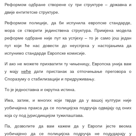
Реформом одбране створене су три структуре – државна и
двије ентитетске структуре.
Реформом полиције, да би испунила европске стандарде,
мора се створити јединствена структура. Примјена модела
реформе одбране није пут ка успјеху – то је само још један
пут који ће нас довести до неуспјеха у настојањима да
испунимо стандарде Европске комисије.
И ако не можете прихватити ту чињеницу, Европска унија вам
у мају
неће
дати пристанак за отпочињање преговора о
Споразуму о стабилизацији и придруживању.
То је једноставна и окрутна истина.
Има, затим, и многих који тврде да у вашој култури није
уобичајена пракса да се полицијска подручја одвајају од оних
која су под јурисдикцијом тужилаштава.
Па, дозволите да вам кажем да у Европи јесте веома
уобичајено да се полицијска подручја не подударају у