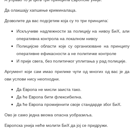
Да олакшају хапшење криминалаца.
Дозволите да вас подсјетим која су то три принципа:
Искључиве надлежности за полицију на нивоу БиХ, али
оперативна контрола на локалном нивоу
Полицијске области које су организоване на принципу
оперативне ефикасности а не политичке контроле
И прије свега, без политичког уплитања у рад полиције.
Аргумент који сам имао прилике чути од многих од вас је да
ови услови нису неопходни.
Да Европа не мисли заиста тако.
Да ће Европа бити флексибилна.
Да ће Европа промијенити своје стандарде због БиХ.
Ово је само једна веома опасна уобразиља.
Европска унија неће молити БиХ да јој се придружи.