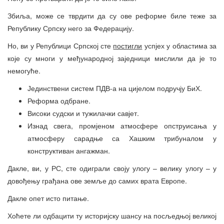
Збиља, може се тврдити да су ове реформе биле теже за
Републику Српску него за Федерацију.
Но, ви у Републици Српској сте
постигли
успјех у областима за
које су многи у међународној заједници мислили да је то
немогуће.
Јединствени систем ПДВ-а на цијелом подручју БиХ.
Реформа одбране.
Високи судски и тужилачки савјет.
Изнад свега, промјеном атмосфере опструисања у
атмосферу сарадње са Хашким трибуналом у
конструктиван ангажман.
Дакле, ви, у РС, сте одиграли своју улогу – велику улогу – у
довођењу грађана ове земље до самих врата Европе.
Дакле опет исто питање.
Хоћете ли одбацити ту историјску шансу на посљедњој великој