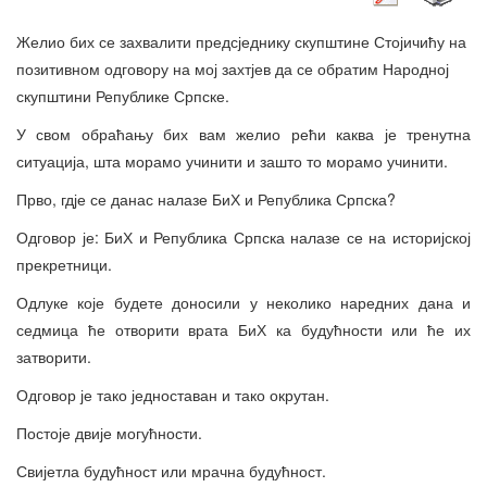
Желио бих се захвалити предсједнику скупштине Стојичићу на
позитивном одговору на мој захтјев да се обратим Народној
скупштини Републике Српске.
У свом обраћању бих вам желио рећи каква је тренутна
ситуација, шта морамо учинити и зашто то морамо учинити.
Прво, гдје се данас налазе БиХ и Република Српска?
Одговор је: БиХ и Република Српска налазе се на историјској
прекретници.
Одлуке које будете доносили у неколико наредних дана и
седмица ће отворити врата БиХ ка будућности или ће их
затворити.
Одговор је тако једноставан и тако окрутан.
Постоје двије могућности.
Свијетла будућност или мрачна будућност.