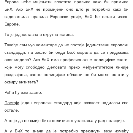
Европа неће мијењати властита правила како би примила
БиХ. Ако БиХ не промијени оно што је потребно како би
задовољила правила Европске уније, БиХ ће остати изван
Европе.
То је једноставна и окрутна истина.
Такође сам чуо коментаре да не постоје јединствени европски
стандарди, па зашто би онда БиХ морала да се придржава
овог модела? Ако БиХ има професионалне полицијске снаге,
које могу слободно дјеловати преко међуентитетске линије
раздвајања, зашто полицијске области не би могле остати у
оквиру ентитета?
Рећи ћу вам зашто.
Постоји
један европски стандард чија важност надилази све
остале.
А то је да не смије бити политичког уплитања у рад полиције.
А у БиХ то значи да је потребно прекинути везу између