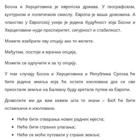
Босна и Херцеговина је европска држава. У географском,
културном и политичком смислу. Европа је ваша домовина. А
чланство у Европској унији је једина будућност која Босни и
Херцеговини нуди просперитет, сигурност и стабилност.
Можете изабрати ову опцију ако то желите.
Међутим, постоји и мрачна опција.
Можете се одлучити и за ту опцију.
У том случају Босна и Херцеговина и Република Српска ће
бити једина земља која ће остати изолована док се све
преостале земље на Балкану буду кретале путем ка Европи.
Дозволите ми да вам кажем шта то значи – БиХ ће бити
остављена и изолована.
Неће бити отварања нових радних мјеста;
Неће бити страних улагања;
Неће се моћи путовати у стране земље;