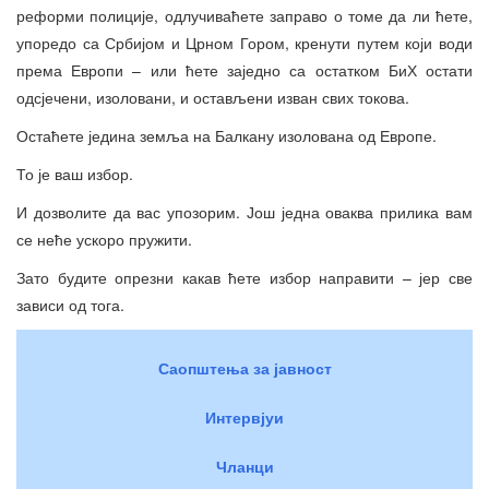
реформи полиције, одлучиваћете заправо о томе да ли ћете,
упоредо са Србијом и Црном Гором, кренути путем који води
према Европи – или ћете заједно са остатком БиХ остати
одсјечени, изоловани, и остављени изван свих токова.
Остаћете једина земља на Балкану изолована од Европе.
То је ваш избор.
И дозволите да вас упозорим. Још једна оваква прилика вам
се неће ускоро пружити.
Зато будите опрезни какав ћете избор направити – јер све
зависи од тога.
Саопштења за јавност
Интервјуи
Чланци