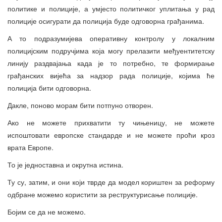
политике и полиције, а умјесто политичког уплитања у рад
полиције осигурати да полиција буде одговорна грађанима.
А то подразумијева оперативну контролу у локалним
полицијским подручјима која могу прелазити међуентитетску
линију раздвајања када је то потребно, те формирање
грађанских вијећа за надзор рада полиције, којима ће
полиција бити одговорна.
Дакле, поново морам бити потпуно отворен.
Ако не можете прихватити ту чињеницу, не можете
испоштовати европске стандарде и не можете проћи кроз
врата Европе.
То је једноставна и окрутна истина.
Ту су, затим, и они који тврде да модел кориштен за реформу
одбране можемо користити за реструктурисање полиције.
Бојим се да не можемо.