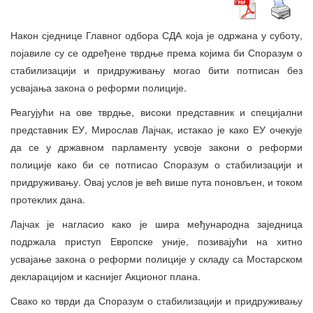
Након сједнице Главног одбора СДА која је одржана у суботу,
појавиле су се одређене тврдње према којима би Споразум о
стабилизацији и придруживању могао бити потписан без
усвајања закона о реформи полиције.
Реагујући на ове тврдње, високи представник и специјални
представник ЕУ, Мирослав Лајчак, истакао је како ЕУ очекује
да се у државном парламенту усвоје закони о реформи
полиције како би се потписао Споразум о стабилизацији и
придруживању. Овај услов је већ више пута поновљен, и током
протеклих дана.
Лајчак је нагласио како је шира међународна заједница
подржала приступ Европске уније, позивајући на хитно
усвајање закона о реформи полиције у складу са Мостарском
декларацијом и каснијег Акционог плана.
Свако ко тврди да Споразум о стабилизацији и придруживању