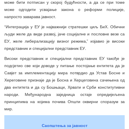
може бити потписан у скорој будућности, а да се при томе
може одгодити усвајање закона о реформи полиције,
напросто заварава јавност.
“Интеграција у ЕУ је најважнији стратешки циљ БиХ. Обични
људи желе да виде развој, јаче социјалне и пословне везе са
ЕУ, желе либерализацију визног режима,” изјавио је високи
представник и специјални представник ЕУ.
Високи представник и специјални представник ЕУ такође је
подсјетио све који доводе у питање постојање ентитета да је
Савјет за имплементацију мира потврдио да Устав Босне и
Хереговине признаје да је Босна и Херцеговина сачињена од
два ентитета и да су Бошњаци, Хрвати и Срби конститутивни
народи. Међународна заједница остаје опредијељена
принципима на којима почива Општи оквирни споразум за
мир.
Саопштења за јавност