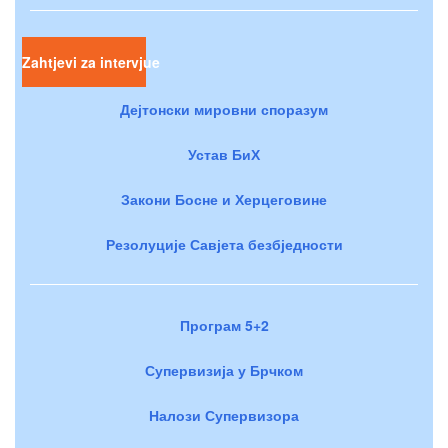
Zahtjevi za intervjue
Дејтонски мировни споразум
Устав БиХ
Закони Босне и Херцеговине
Резолуције Савјета безбједности
Програм 5+2
Супервизија у Брчком
Налози Супервизора