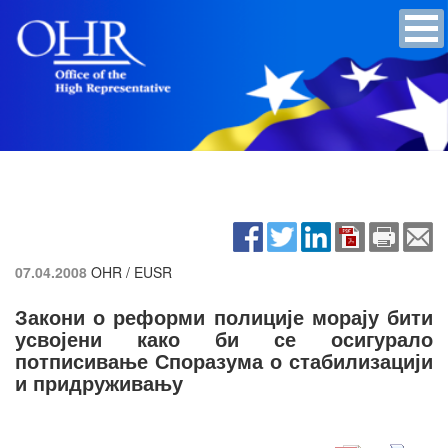
07.04.2008
OHR / EUSR
Закони о реформи полиције морају бити
усвојени како би се осигурало
потписивање Споразума о стабилизацији
и придруживању