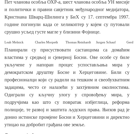
Пет чланова особља ОХР-а, шест чланова особља УН мисије
и политички и правни савјетник међународног медијатора,
Кристиана Шварц-Шилинга у БиХ су 17. септембра 1997.
године погинули када се хеликоптер у којем су путовали
срушио усљед густе магле у близини Фојнице.
Leah Melnick
Charles Morpeth
Thomas Reinhardt
Jurgen Schauf
Gerd
Планирали су присуствовати састанцима са домаћим
властима у средњој и сјеверној Босни. Ове особе су биле
укључене у напоран процес успостављања мира у
демократском друштву Босне и Херцеговине. Били су
професионалци који су радили на тешким и свеобухватним
задацима, често се налазећи у захтјевним околностима.
Одиграли су кључну улогу у спровођењу мира, у
подручјима као што су повратак избјеглица, реформа
полиције, те развој и заштита људских права. Њихов рад је
донио истинске промјене Босни и Херцеговини и директно
утицао на добробит грађана ове земље.