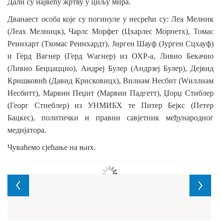
Дали су највећу жртву у циљу мира.
Дванаест особа које су погинуле у несрећи су: Леа Мелник
(Леах Мелницк), Чарлс Морфет (Цхарлес Морпетх), Томас
Реинхарт (Тхомас Реинхардт), Јирген Шауф (Јурген Сцхауф)
и Герд Вагнер (Герд Wагнер) из ОХР-а, Ливио Бекачио
(Ливио Беццаццио), Андреј Булер (Андрзеј Булер), Дејвид
Кришковић (Давид Крисковицх), Вилиам Несбит (Wиллиам
Несбитт), Марвин Пеџит (Марвин Падгетт), Џорџ Стиблер
(Георг Стиеблер) из УНМИБХ те Питер Бејкс (Петер
Бацкес), политички и правни савјетник међународног
медијатора.
Чуваћемо сјећање на њих.