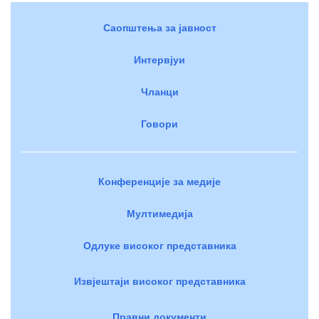
Саопштења за јавност
Интервјуи
Чланци
Говори
Конференције за медије
Мултимедија
Одлуке високог представника
Извјештаји високог представника
Правни документи