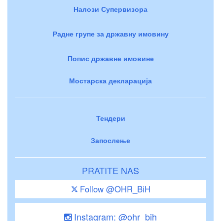
Налози Супервизора
Радне групе за државну имовину
Попис државне имовине
Мостарска декларација
Тендери
Запослење
PRATITE NAS
Follow @OHR_BiH
Instagram: @ohr_bih