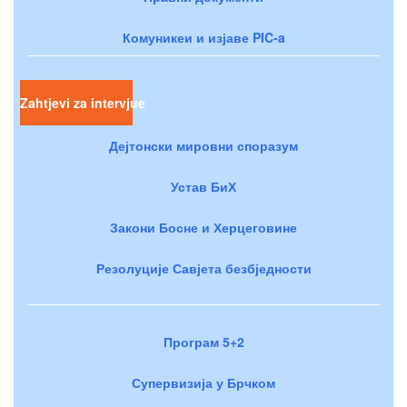
Комуникеи и изјаве PIC-a
Zahtjevi za intervjue
Дејтонски мировни споразум
Устав БиХ
Закони Босне и Херцеговине
Резолуције Савјета безбједности
Програм 5+2
Супервизија у Брчком