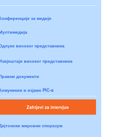
Конференције за медије
Мултимедија
Одлуке високог представника
Извјештаји високог представника
Правни документи
Комуникеи и изјаве PIC-a
Zahtjevi za intervjue
Дејтонски мировни споразум