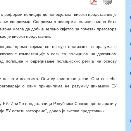
 о реформи полиције до понедјељка, високи представник је
изање споразума. Споразум о реформи полиције мора бити
јтона могла да добије зелено свјетло за почетак преговора
ао је високи представник.
инципа према којима се очекује постизање споразума о
склузивне компетенције у вези са полицијом на државном
д полиције и одређивање полицијских регија на основу
 познати властима. Они су кристално јасни. Они се неће
преговарају о овим принципима не разумију динамику ЕУ
у ЕУ. Или ће представници Републике Српске преговарати у
ије ЕУ остати затворене”, додао је високи представник.