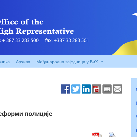
вника
Архива
Међународна заједница у БиХ
реформи полиције