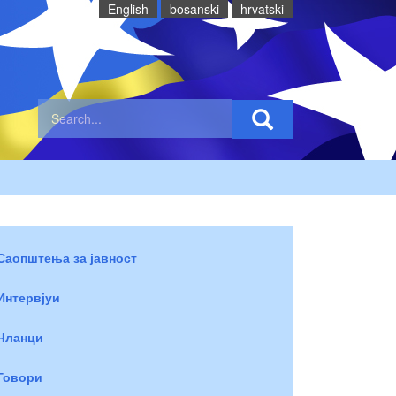
English
bosanski
hrvatski
Саопштења за јавност
Интервјуи
Чланци
Говори