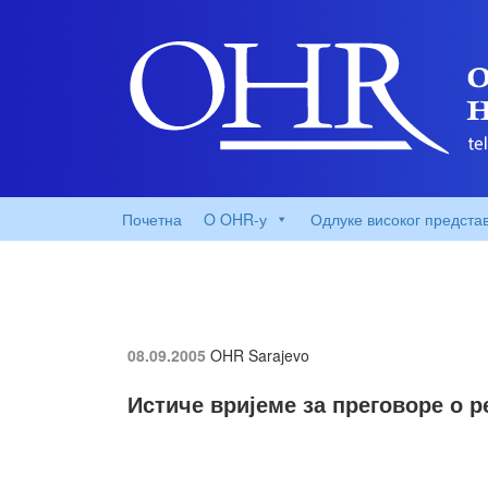
Почетна
O OHR-у
Одлуке високог предста
08.09.2005
OHR Sarajevo
Истиче вријеме за преговоре о 