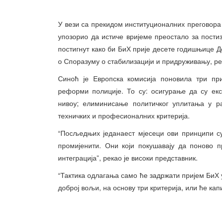
У вези са прекидом институционалних преговора
упозорио да истиче вријеме преостало за пост
постигнут како би БиХ прије десете годишњице Де
о Споразуму о стабилизацији и придруживању, рек
Синоћ је Европска комисија поновила три пр
реформи полиције. То су: осигурање да су ек
нивоу; елиминисање политичког уплитања у ра
техничких и професионалних критерија.
“Посљедњих једанаест мјесеци ови принципи су
промијенити. Они који покушавају да поново 
интеграција”, рекао је високи представник.
“Тактика одлагања само ће задржати пријем БиХ 
доброј вољи, на основу три критерија, или ће кап