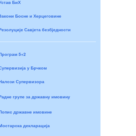
Устав БиХ
Закони Босне и Херцеговине
Резолуције Савјета безбједности
Програм 5+2
Супервизија у Брчком
Налози Супервизора
Радне групе за државну имовину
Попис државне имовине
Мостарска декларација