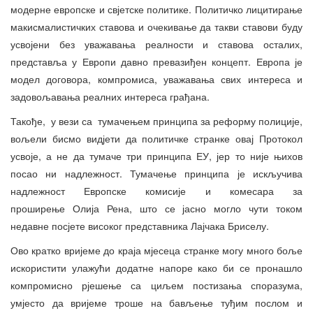
модерне европске и свјетске политике. Политичко лицитирање
макисмалистичких ставова и очекивање да такви ставови буду
усвојени без уважавања реалности и ставова осталих,
представља у Европи давно превазиђен концепт. Европа је
модел договора, компромиса, уважавања свих интереса и
задовољавања реалних интереса грађана.
Такође, у вези са тумачењем принципа за реформу полиције,
вољели бисмо видјети да политичке странке овај Протокол
усвоје, а не да тумаче три принципа ЕУ, јер то није њихов
посао ни надлежност. Тумачење принципа је искључива
надлежност Европске комисије и комесара за
проширење Олија Рена, што се јасно могло чути током
недавне посјете високог представника Лајчака Бриселу.
Ово кратко вријеме до краја мјесеца странке могу много боље
искористити улажући додатне напоре како би се пронашло
компромисно рјешење са циљем постизања споразума,
умјесто да вријеме троше на бављење туђим послом и