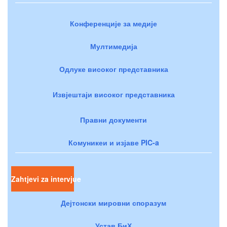
Конференције за медије
Мултимедија
Одлуке високог представника
Извјештаји високог представника
Правни документи
Комуникеи и изјаве PIC-a
Zahtjevi za intervjue
Дејтонски мировни споразум
Устав БиХ