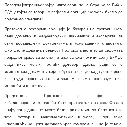
Поводом јучерашњег заједничког саопштења Странке за БиХ и
СДА у којем се говори о реформи полиције жељели бисмо да
појаснимо сљедеће:
Протокол о реформи полиције је базиран на трогодишњем
раду домаћих и међународних званичника и експерата, те
свим досадашњим документима и усуглашеним ставовима.
Оно што је додатна предност Протокола јесте то да садржава
приједлог рјешења за она питања за која политичари у БиХ до
сада нису могли постићи договор. Дакле, ради се о
комплетном документу који обухвата све до сада договорено
и нуди рјешења за питања у којима споразум није
могао бити постигнут.
Предложени Протокол је фер и
избалансиран и морао би бити прихватљив за све. Овакав
приједлог једино не може бити прихватљив за било кога ко
жели остварити максималистичке циљеве, при томе
игноришући концепт договора кроз компромис, што је темељ