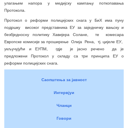
улагањем напора у медијску кампању поткопавања
Протокола.
Протокол о реформи полицијских снага у БиХ има пуну
подршку високог представника ЕУ за заједничку вањску и
безбједносну политику Хавијера Солане, те комесара
Европске комисије за проширење Олија Рена, тј. цијеле ЕУ,
укључујући и ЕУПМ, гдје је јасно речено да је
предложени Протокол у складу са три принципа ЕУ о
реформи полицијских снага.
Саопштења за јавност
Интервјуи
Чланци
Говори