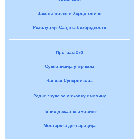
Закони Босне и Херцеговине
Резолуције Савјета безбједности
Програм 5+2
Супервизија у Брчком
Налози Супервизора
Радне групе за државну имовину
Попис државне имовине
Мостарска декларација