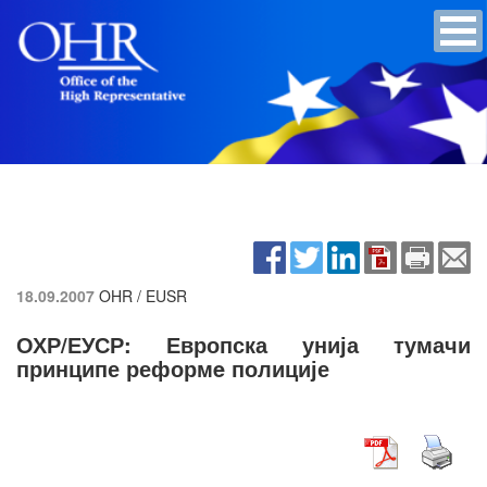
18.09.2007
OHR / EUSR
ОХР/ЕУСР: Европска унија тумачи
принципе реформe полиције