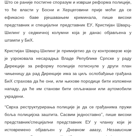
Што се раније постигне споразум и изврши реформа полиције,
то ће власти у Босни и Херцеговини прије моћи да се
ефикасно баве рјешавањем криминала, пише високи
представник и специјални представник ЕУ, Кристијан Шварц-
Шилинг у седмичној колумни која је данас објављена у
штампи у БиХ.
Кристијан Шварц-Шилинг је примијетио да су контроверзе које
је узроковала несарадња Владе Републике Српске у раду
Дирекције за реформу полиције потиснуле у други план
чињеницу да рад Дирекције има за циљ ослобађање грађана
БиХ страхова да ће они, или њихове породице бити изложени
нападу, да ће им станови бити опљачкани или аутомобили
украдени.
“Сврха реструктурирања полиције је да се грађанима пружи
боља полицијска заштита. Сасвим једноставно”, пише високи
представник/специјални представник ЕУ у чланку који је
истовремено објављен у
Дневном авазу, Независним