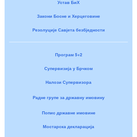
Устав БиХ
Закони Босне и Херцеговине
Резолуције Савјета безбједности
Програм 5+2
Супервизија у Брчком
Налози Супервизора
Радне групе за државну имовину
Попис државне имовине
Мостарска декларација