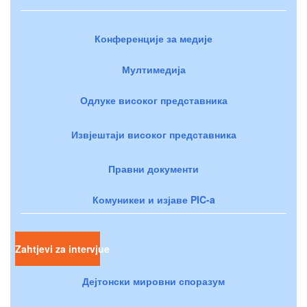
Конференције за медије
Мултимедија
Одлуке високог представника
Извјештаји високог представника
Правни документи
Комуникеи и изјаве PIC-a
Zahtjevi za intervjue
Дејтонски мировни споразум