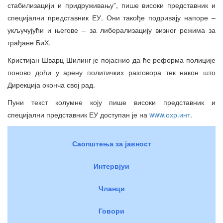
стабилизацији и придруживању”, пише високи представник и
специјални представник ЕУ. Они такође подривају напоре –
укључујући и његове – за либерализацију визног режима за
грађане БиХ.
Кристијан Шварц-Шилинг
је појаснио да ће реформа полиције
поново доћи у арену политичких разговора тек након што
Дирекција оконча свој рад.
Пуни текст колумне коју пише високи представник и
специјални представник ЕУ доступан је на
www.охр.инт
.
Саопштења за јавност
Интервјуи
Чланци
Говори