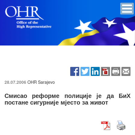
28.07.2006
OHR Sarajevo
Смисао реформе полиције је да БиХ
постане сигурније мјесто за живот