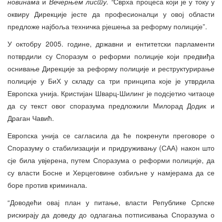
новинама
и
Вечерњем листу. “
Сврха процеса који је у току у
оквиру Дирекције јесте да професионалци у овој области
предложе најбоља техничка рјешења за реформу полиције”.
У октобру 2005. године, државни и ентитетски парламенти
потврдили су Споразум о реформи полиције који предвиђа
оснивање Дирекције за реформу полиције и реструктурирање
полиције у БиХ у складу са три принципа које је утврдила
Европска унија. Кристијан Шварц-Шилинг је подсјетио читаоце
да су текст овог споразума предложили Милорад Додик и
Драган Чавић.
Европска унија се сагласила да ће покренути преговоре о
Споразуму о стабилизацији и придруживању (САА) након што
сје била увјерена, путем Споразума о реформи полиције, да
су власти Босне и Херцеговине озбиљне у намјерама да се
боре против криминала.
“Доводећи овај план у питање, власти Републике Српске
рискирају да доведу до одлагања потписивања Споразума о