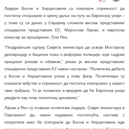
Лидери Босне и Херцеговине су показали спремност да
постигну споразуме и крену даље на путу ка Европској унији –
у томе су се данас у Сарајеву сложили високи представник/
специјални представник ЕУ, Мирослав Лајчак, и европски
комесар за проширење, Оли Рен.
“Поздрављам одлуку Савјета министара да усвоји Мостарску
декларацију и Акциони план о реформи полиције, који садрже
прецизне рокове и обавезе,” рекао је високи представник/
специјални представник ЕУ након састанка. “Политичка дебата
у Босни и Херцеговини улази у нову фазу. Политичари су
показали вођство и спремност да постигну компромис у корист
свих грађана. То је похвално и вјерујем да ће Европска унија
увидјети ову нову политичку динамику.”
Лајчак и Рен су позвали политичке лидере, Савјет министара и
Парламент да, након недавних постигнућа, наставе с
напретком како би осигурали да Босна и Херцеговина иде
укорак са сусједима и начини брзе помаке према Европској