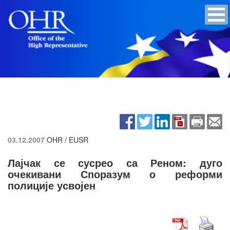
03.12.2007
OHR / EUSR
Лајчак се сусрео са Реном: дуго
очекивани Споразум о реформи
полиције усвојен