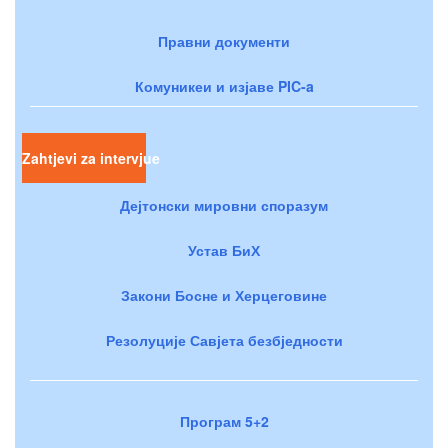
Правни документи
Комуникеи и изјаве PIC-a
Zahtjevi za intervjue
Дејтонски мировни споразум
Устав БиХ
Закони Босне и Херцеговине
Резолуције Савјета безбједности
Програм 5+2