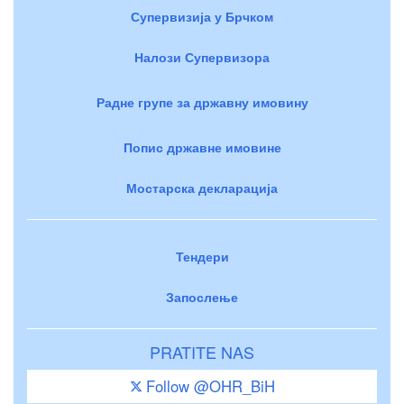
Супервизија у Брчком
Налози Супервизора
Радне групе за државну имовину
Попис државне имовине
Мостарска декларација
Тендери
Запослење
PRATITE NAS
Follow @OHR_BiH