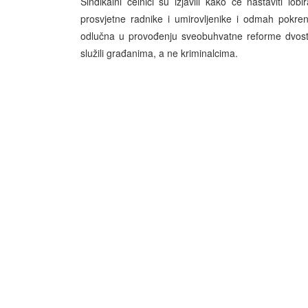
Sindikalni čelnici su izjavili kako će nastaviti 
prosvjetne radnike i umirovljenike i odmah pokr
odlučna u provođenju sveobuhvatne reforme dvostru
služili građanima, a ne kriminalcima.