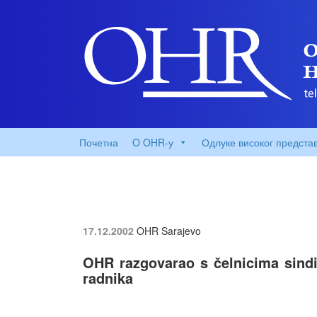
Почетна
O OHR-у
Одлуке високог предста
17.12.2002
OHR Sarajevo
OHR razgovarao s čelnicima sindi
radnika