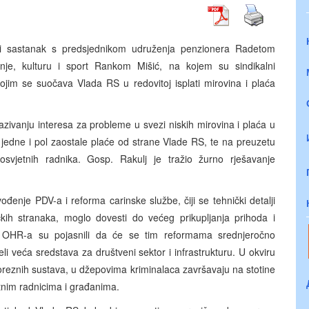
i sastanak s predsjednikom udruženja penzionera Radetom
nje, kulturu i sport Rankom Mišić, na kojem su sindikalni
 kojim se suočava Vlada RS u redovitoj isplati mirovina i plaća
azivanju interesa za probleme u svezi niskih mirovina i plaća u
 jedne i pol zaostale plaće od strane Vlade RS, te na preuzetu
jetnih radnika. Gosp. Rakulj je tražio žurno rješavanje
đenje PDV-a i reforma carinske službe, čiji se tehnički detalji
čkih stranaka, moglo dovesti do većeg prikupljanja prihoda i
ci OHR-a su pojasnili da će se tim reformama srednjeročno
eli veća sredstava za društveni sektor i infrastrukturu. U okviru
 poreznih sustava, u džepovima kriminalaca završavaju na stotine
etnim radnicima i građanima.