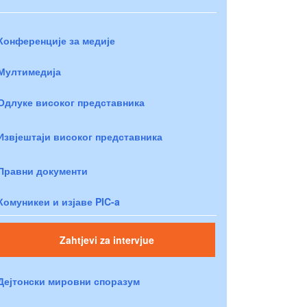
Конференције за медије
Мултимедија
Одлуке високог представника
Извјештаји високог представника
Правни документи
Комуникеи и изјаве PIC-a
Zahtjevi za intervjue
Дејтонски мировни споразум