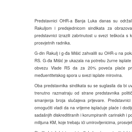
Predstavnici OHR-a Banja Luka danas su održal
Rakuljom i predsjednicom sindikata za obrazova
predstavnici izrazili zabrinutost u svezi teškoća s
prosvjetnih radnika.
G-din Rakulj i g-đa Mišić zahvalili su OHR-u na pok
RS. G-đa Mišić je ukazala na potrebu žurne isplate
obvezu Vlade RS da za 20% poveća plaće prosv
međuentitetskog spora u svezi isplate mirovina.
Oba predstavnika sindikata su se suglasila da bi uvo
trenutno razmatraju od strane predstavnika politi
smanjenja broja slučajeva prijevare. Predstavni
omogućiti vladi da na vrijeme isplaćuje plaće i dodij
sadašnjih diskreditiranih i korumpiranih carinskih i
milijuna KM, koje trebaju ići umirovljenicima, prosvj