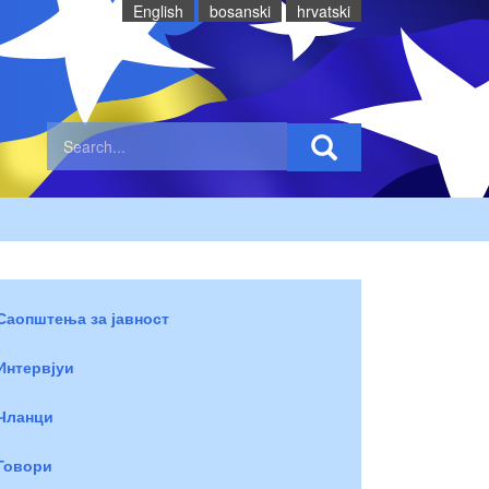
English
bosanski
hrvatski
Саопштења за јавност
Интервјуи
Чланци
Говори