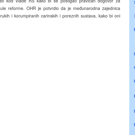
lobirati kod Vlade RS kako bi se postigao pravičan dogovor za
enule reforme. OHR je potvrdio da je međunarodna zajednica
kih i korumpiranih carinskih i poreznih sustava, kako bi oni