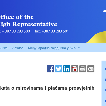
вника
Архива
Међународна заједница у БиХ
kata o mirovinama i plaćama prosvjetnih