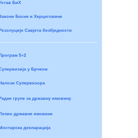
Устав БиХ
Закони Босне и Херцеговине
Резолуције Савјета безбједности
Програм 5+2
Супервизија у Брчком
Налози Супервизора
Радне групе за државну имовину
Попис државне имовине
Мостарска декларација