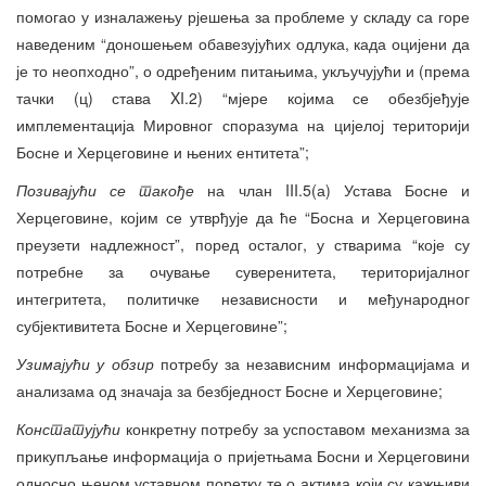
помогао у изналажењу рјешења за проблеме у складу са горе
наведеним “доношењем обавезујућих одлука, када оцијени да
је то неопходно”, о одређеним питањима, укључујући и (према
тачки (ц) става XI.2) “мјере којима се обезбјеђује
имплементација Мировног споразума на цијелој територији
Босне и Херцеговине и њених ентитета”;
Позивајући се такође
на члан III.5(а) Устава Босне и
Херцеговине, којим се утврђује да ће “Босна и Херцеговина
преузети надлежност”, поред осталог, у стварима “које су
потребне за очување суверенитета, територијалног
интегритета, политичке независности и међународног
субјективитета Босне и Херцеговине”;
Узимајући у обзир
потребу за независним информацијама и
анализама од значаја за безбједност Босне и Херцеговине;
Констатујући
конкретну потребу за успоставом механизма за
прикупљање информација о пријетњама Босни и Херцеговини
односно њеном уставном поретку те о актима који су кажњиви