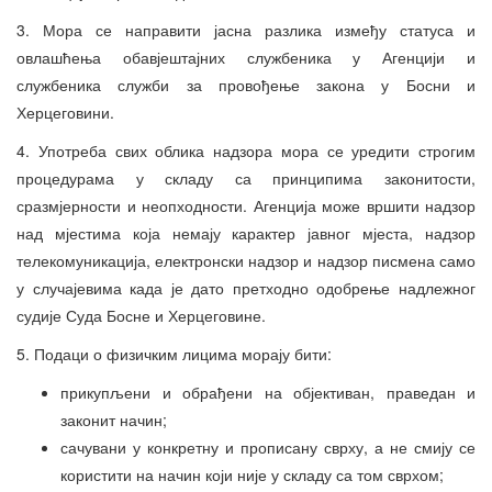
3. Мора се направити јасна разлика између статуса и
овлашћења обавјештајних службеника у Агенцији и
службеника служби за провођење закона у Босни и
Херцеговини.
4. Употреба свих облика надзора мора се уредити строгим
процедурама у складу са принципима законитости,
сразмјерности и неопходности. Агенција може вршити надзор
над мјестима која немају карактер јавног мјеста, надзор
телекомуникација, електронски надзор и надзор писмена само
у случајевима када је дато претходно одобрење надлежног
судије Суда Босне и Херцеговине.
5. Подаци о физичким лицима морају бити:
прикупљени и обрађени на објективан, праведан и
законит начин;
сачувани у конкретну и прописану сврху, а не смију се
користити на начин који није у складу са том сврхом;