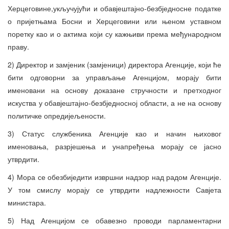
Херцеговине,укључујући и обавјештајно-безбједносне податке
о пријетњама Босни и Херцеговини или њеном уставном
поретку као и о актима који су кажњиви према међународном
праву.
2) Директор и замјеник (замјеници) директора Агенције, који ће
бити одговорни за управљање Агенцијом, морају бити
именовани на основу доказане стручности и претходног
искуства у обавјештајно-безбједносној области, а не на основу
политичке опредијељености.
3) Статус службеника Агенције као и начин њиховог
именовања, разрјешења и унапређења морају се јасно
утврдити.
4) Мора се обезбиједити извршни надзор над радом Агенције.
У том смислу морају се утврдити надлежности Савјета
министара.
5) Над Агенцијом се обавезно проводи парламентарни