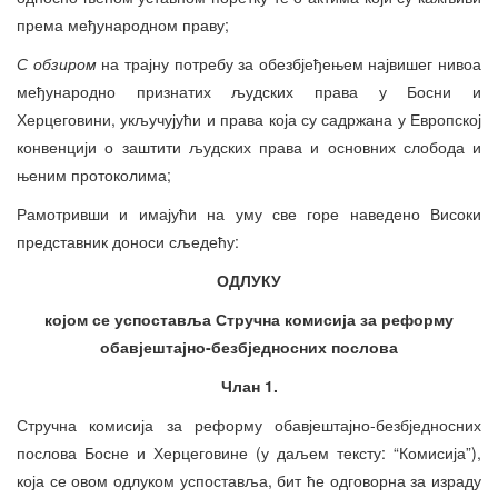
према међународном праву;
С обзиром
на трајну потребу за обезбјеђењем највишег нивоа
међународно признатих људских права у Босни и
Херцеговини, укључујући и права која су садржана у Европској
конвенцији о заштити људских права и основних слобода и
њеним протоколима;
Рамотривши и имајући на уму све горе наведено Високи
представник доноси сљедећу:
ОДЛУКУ
којом се успоставља Стручна комисија за реформу
обавјештајно-безбједносних послова
Члан 1.
Стручна комисија за реформу обавјештајно-безбједносних
послова Босне и Херцеговине (у даљем тексту: “Комисија”),
која се овом одлуком успоставља, бит ће одговорна за израду