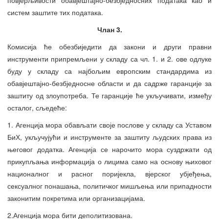
систем заштите тих података.
Члан 3.
Комисија ће обезбиједити да закони и други правни
инструменти припремљени у складу са чл. 1. и 2. ове одлуке
буду у складу са најбољим европским стандардима из
обавјештајно-безбједносне области и да садрже гаранције за
заштиту од злоупотреба. Те гаранције ће укључивати, између
осталог, сљедеће:
1. Агенција мора обављати своје послове у складу са Уставом
БиХ, укључујући и инструменте за заштиту људских права из
његовог додатка. Агенција се нарочито мора суздржати од
прикупљања информација о лицима само на основу њиховог
националног и расног поријекла, вјерског убјеђења,
сексуалног понашања, политичког мишљења или припадности
законитим покретима или организацијама.
2.Агенција мора бити деполитизована.