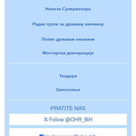
Налози Супервизора
Радне групе за државну имовину
Попис државне имовине
Мостарска декларација
Тендери
Запослење
PRATITE NAS
Follow @OHR_BiH