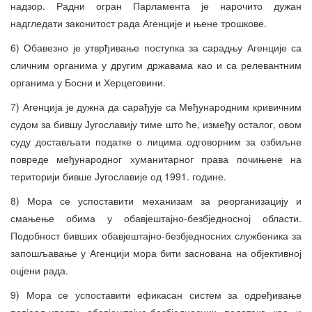
надзор. Радни огран Парламента је нарочито дужан
надгледати законитост рада Агенције и њене трошкове.
6) Обавезно је утврђивање поступка за сарадњу Агенције са
сличним органима у другим државама као и са релевантним
органима у Босни и Херцеговини.
7) Агенција је дужна да сарађује са Међународним кривичним
судом за бившу Југославију тиме што ће, између осталог, овом
суду достављати податке о лицима одговорним за озбиљне
повреде међународног хуманитарног права почињене на
територији бивше Југославије од 1991. године.
8) Мора се успоставити механизам за реорганизацију и
смањење обима у обавјештајно-безбједносној области.
Подобност бивших обавјештајно-безбједносних службеника за
запошљавање у Агенцији мора бити заснована на објективној
оцјени рада.
9) Мора се успоставити ефикасан систем за одређивање
повјерљивости обавјештајно-безбједносних података као и