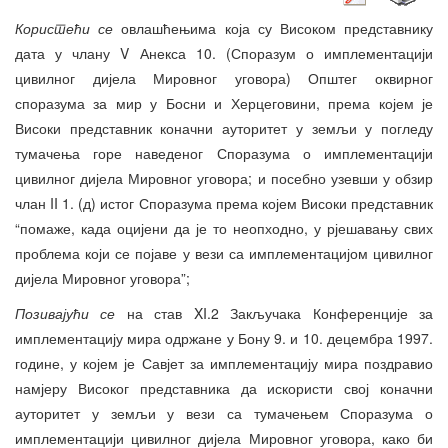
Користећи се
овлашћењима која су Високом представнику
дата у члану V Анекса 10. (Споразум о имплементацији
цивилног дијела Мировног уговора) Општег оквирног
споразума за мир у Босни и Херцеговини, према којем је
Високи представник коначни ауторитет у земљи у погледу
тумачења горе наведеног Споразума о имплементацији
цивилног дијела Мировног уговора; и посебно узевши у обзир
члан II 1. (д) истог Споразума према којем Високи представник
“помаже, када оцијени да је то неопходно, у рјешавању свих
проблема који се појаве у вези са имплементацијом цивилног
дијела Мировног уговора”;
Позивајући се
на став XI.2 Закључака Конференције за
имплементацију мира одржане у Бону 9. и 10. децембра 1997.
године, у којем је Савјет за имплементацију мира поздравио
намјеру Високог представника да искористи свој коначни
ауторитет у земљи у вези са тумачењем Споразума о
имплементацији цивилног дијела Мировног уговора, како би