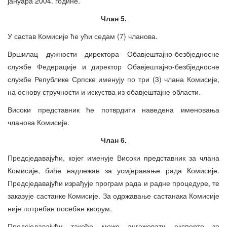
јануара 2004. године.
Члан 5.
У састав Комисије ће ући седам (7) чланова.
Вршилац дужности директора Обавјештајно-безбједносне
службе Федерације и директор Обавјештајно-безбједносне
службе Републике Српске именују по три (3) члана Комисије,
на основу стручности и искуства из обавјештајне области.
Високи представник ће потврдити наведена именовања
чланова Комисије.
Члан 6.
Предсједавајући, којег именује Високи представник за члана
Комисије, биће надлежан за усмјеравање рада Комисије.
Предсједавајући израђује програм рада и радне процедуре, те
заказује састанке Комисије. За одржавање састанака Комисије
није потребан посебан кворум.
Предсједавајући такође може ангажовати експерте за