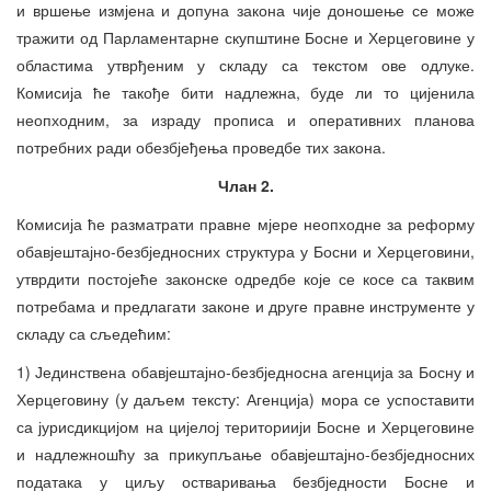
и вршење измјена и допуна закона чије доношење се може
тражити од Парламентарне скупштине Босне и Херцеговине у
областима утврђеним у складу са текстом ове одлуке.
Комисија ће такође бити надлежна, буде ли то цијенила
неопходним, за израду прописа и оперативних планова
потребних ради обезбјеђења проведбе тих закона.
Члан 2.
Комисија ће разматрати правне мјере неопходне за реформу
обавјештајно-безбједносних структура у Босни и Херцеговини,
утврдити постојеће законске одредбе које се косе са таквим
потребама и предлагати законе и друге правне инструменте у
складу са сљедећим:
1) Јединствена обавјештајно-безбједносна агенција за Босну и
Херцеговину (у даљем тексту: Агенција) мора се успоставити
са јурисдикцијом на цијелој териториији Босне и Херцеговине
и надлежношћу за прикупљање обавјештајно-безбједносних
података у циљу остваривања безбједности Босне и