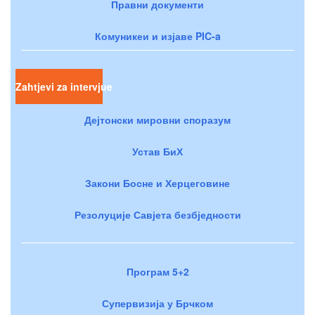
Правни документи
Комуникеи и изјаве PIC-a
Zahtjevi za intervjue
Дејтонски мировни споразум
Устав БиХ
Закони Босне и Херцеговине
Резолуције Савјета безбједности
Програм 5+2
Супервизија у Брчком