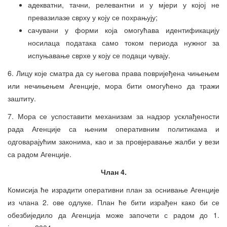
адекватни, тачни, релевантни и у мјери у којој не
превазилазе сврху у коју се похрањују;
сачувани у форми која омогућава идентификацију
носилаца података само током периода нужног за
испуњавање сврхе у коју се подаци чувају.
6. Лицу које сматра да су његова права повријеђена чињењем
или нечињењем Агенције, мора бити омогућено да тражи
заштиту.
7. Мора се успоставити механизам за надзор усклађености
рада Агенције са њеним оперативним политикама и
одговарајућим законима, као и за провјеравање жалби у вези
са радом Агенције.
Члан 4.
Комисија ће израдити оперативни план за оснивање Агенције
из члана 2. ове одлуке. План ће бити израђен како би се
обезбиједило да Агенција може започети с радом до 1.