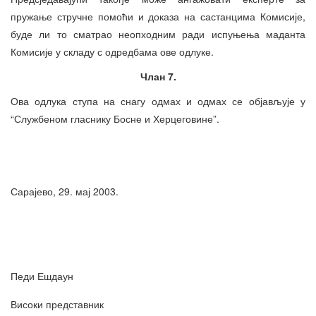
пружање стручне помоћи и доказа на састанцима Комисије,
буде ли то сматрао неопходним ради испуњења маданта
Комисије у складу с одредбама ове одлуке.
Члан 7.
Ова одлука ступа на снагу одмах и одмах се објављује у
“Службеном гласнику Босне и Херцеговине”.
Сарајево, 29. мај 2003.
Педи Ешдаун
Високи представник