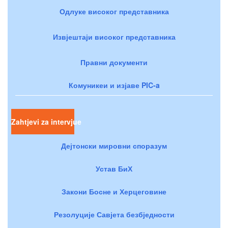
Одлуке високог представника
Извјештаји високог представника
Правни документи
Комуникеи и изјаве PIC-a
Zahtjevi za intervjue
Дејтонски мировни споразум
Устав БиХ
Закони Босне и Херцеговине
Резолуције Савјета безбједности