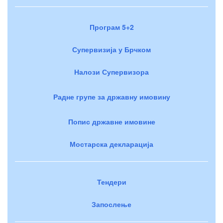
Програм 5+2
Супервизија у Брчком
Налози Супервизора
Радне групе за државну имовину
Попис државне имовине
Мостарска декларација
Тендери
Запослење