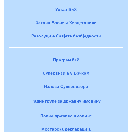
Устав БиХ
Закони Босне и Херцеговине
Резолуције Савјета безбједности
Програм 5+2
Супервизија у Брчком
Налози Супервизора
Радне групе за државну имовину
Попис државне имовине
Мостарска декларација