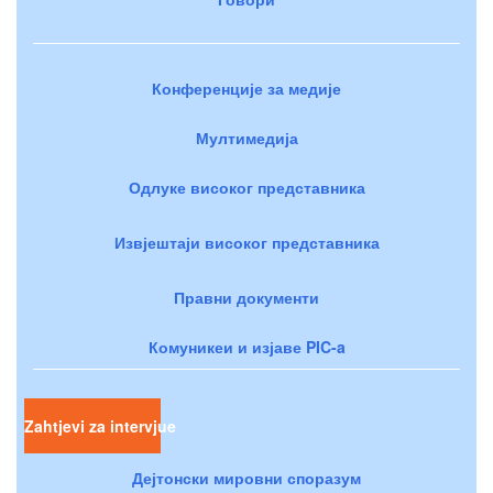
Конференције за медије
Мултимедија
Одлуке високог представника
Извјештаји високог представника
Правни документи
Комуникеи и изјаве PIC-a
Zahtjevi za intervjue
Дејтонски мировни споразум