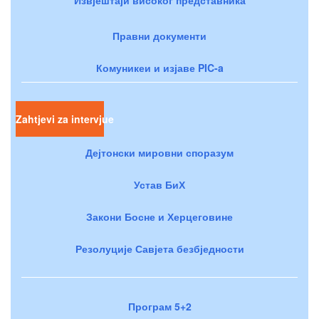
Правни документи
Комуникеи и изјаве PIC-a
Zahtjevi za intervjue
Дејтонски мировни споразум
Устав БиХ
Закони Босне и Херцеговине
Резолуције Савјета безбједности
Програм 5+2