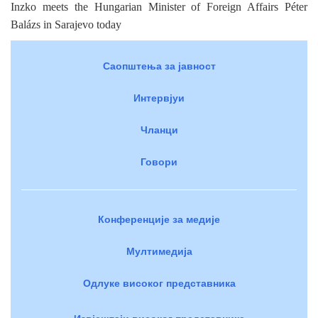
Inzko meets the Hungarian Minister of Foreign Affairs Péter
Balázs in Sarajevo today
Саопштења за јавност
Интервјуи
Чланци
Говори
Конференције за медије
Мултимедија
Одлуке високог представника
Извјештаји високог представника