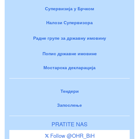
Супервизија у Брчком
Налози Супервизора
Радне групе за државну имовину
Попис државне имовине
Мостарска декларација
Тендери
Запослење
PRATITE NAS
Follow @OHR_BiH