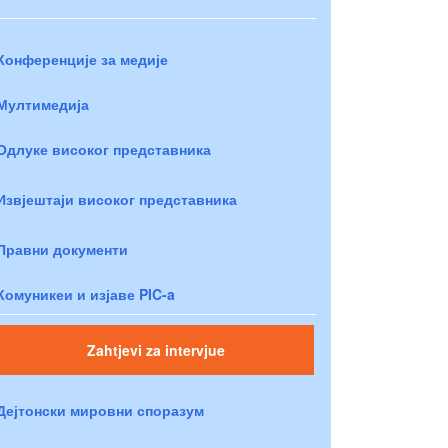
Конференције за медије
Мултимедија
Одлуке високог представника
Извјештаји високог представника
Правни документи
Комуникеи и изјаве PIC-a
Zahtjevi za intervjue
Дејтонски мировни споразум