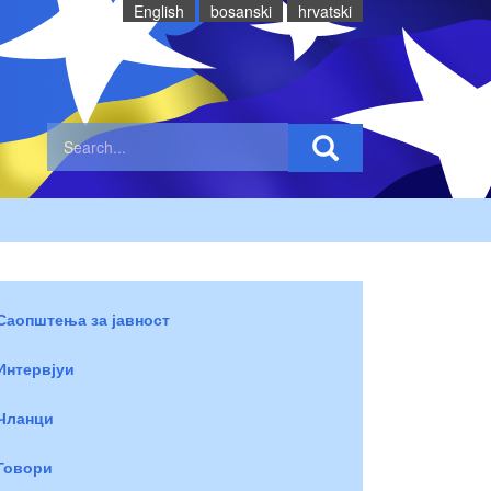
English
bosanski
hrvatski
Саопштења за јавност
Интервјуи
Чланци
Говори