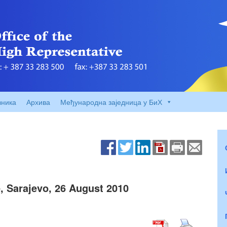
вника
Архива
Међународна заједница у БиХ
 Sarajevo, 26 August 2010