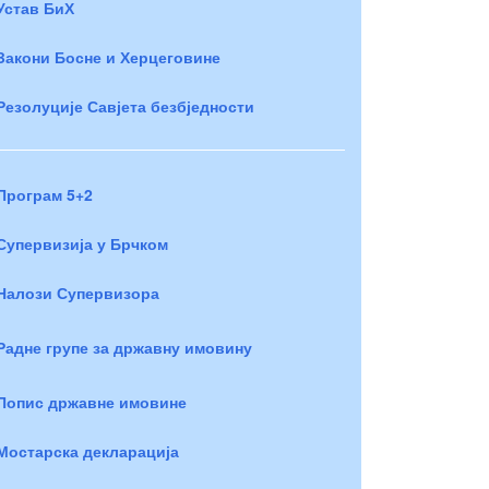
Устав БиХ
Закони Босне и Херцеговине
Резолуције Савјета безбједности
Програм 5+2
Супервизија у Брчком
Налози Супервизора
Радне групе за државну имовину
Попис државне имовине
Мостарска декларација