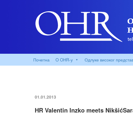
Почетна
O OHR-у
Одлуке високог предста
01.01.2013
HR Valentin Inzko meets NikšićSa