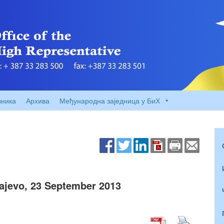
вника
Архива
Међународна заједница у БиХ
rajevo, 23 September 2013