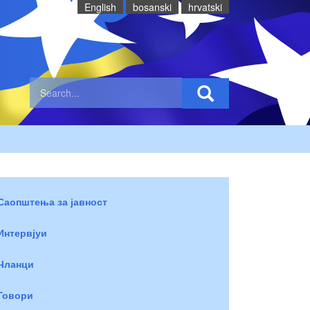
English
bosanski
hrvatski
Саопштења за јавност
Интервјуи
Чланци
Говори