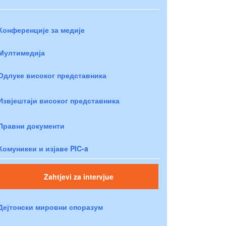
Конференције за медије
Мултимедија
Одлуке високог представника
Извјештаји високог представника
Правни документи
Комуникеи и изјаве PIC-a
Zahtjevi za intervjue
Дејтонски мировни споразум