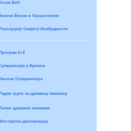
Устав БиХ
Закони Босне и Херцеговине
Резолуције Савјета безбједности
Програм 5+2
Супервизија у Брчком
Налози Супервизора
Радне групе за државну имовину
Попис државне имовине
Мостарска декларација