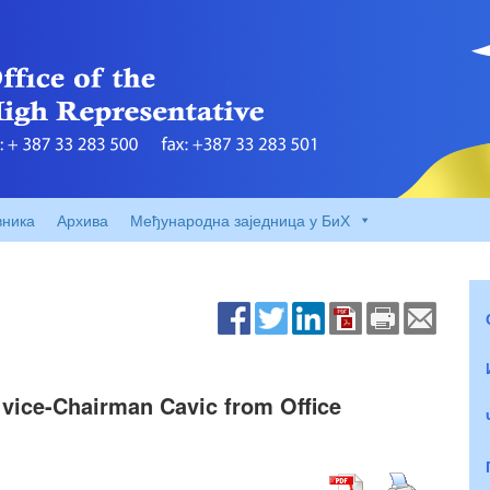
вника
Архива
Међународна заједница у БиХ
vice-Chairman Cavic from Office