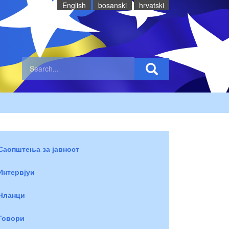
English
bosanski
hrvatski
Саопштења за јавност
Интервјуи
Чланци
Говори