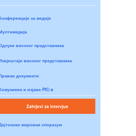
Конференције за медије
Мултимедија
Одлуке високог представника
Извјештаји високог представника
Правни документи
Комуникеи и изјаве PIC-a
Zahtjevi za intervjue
Дејтонски мировни споразум