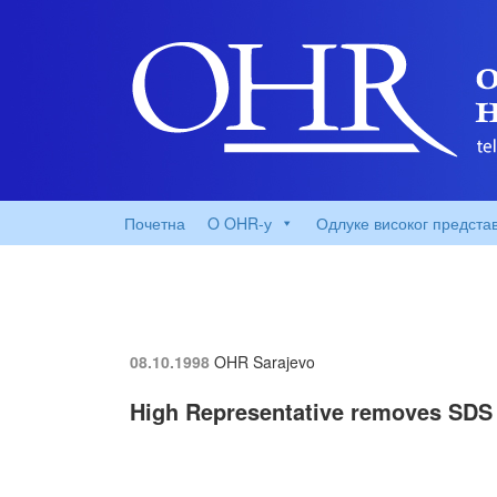
Почетна
O OHR-у
Одлуке високог предста
08.10.1998
OHR Sarajevo
High Representative removes SDS 