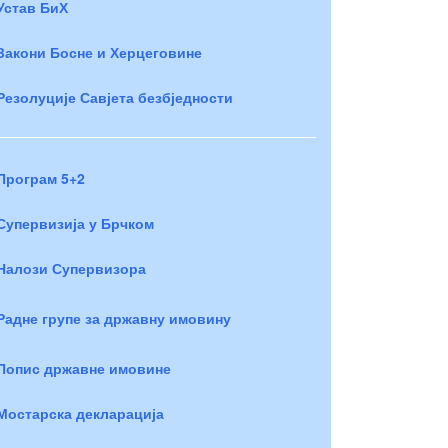
Устав БиХ
Закони Босне и Херцеговине
Резолуције Савјета безбједности
Програм 5+2
Супервизија у Брчком
Налози Супервизора
Радне групе за државну имовину
Попис државне имовине
Мостарска декларација