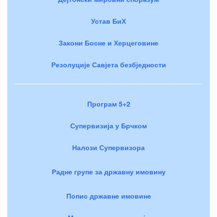
Устав БиХ
Закони Босне и Херцеговине
Резолуције Савјета безбједности
Програм 5+2
Супервизија у Брчком
Налози Супервизора
Радне групе за државну имовину
Попис државне имовине