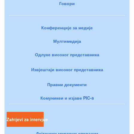
Говори
Конференције за медије
Мултимедија
Одлуке високог представника
Извјештаји високог представника
Правни документи
Комуникеи и изјаве PIC-a
Zahtjevi za intervjue
Дејтонски мировни споразум