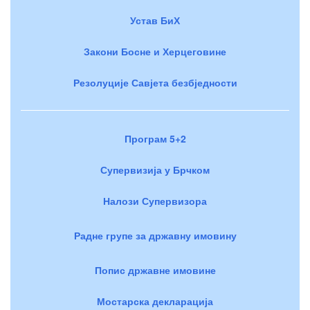
Устав БиХ
Закони Босне и Херцеговине
Резолуције Савјета безбједности
Програм 5+2
Супервизија у Брчком
Налози Супервизора
Радне групе за државну имовину
Попис државне имовине
Мостарска декларација