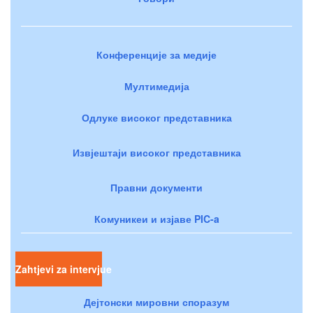
Конференције за медије
Мултимедија
Одлуке високог представника
Извјештаји високог представника
Правни документи
Комуникеи и изјаве PIC-a
Zahtjevi za intervjue
Дејтонски мировни споразум