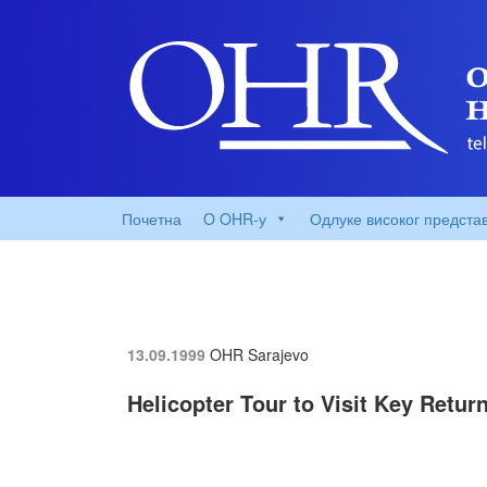
Почетна
O OHR-у
Одлуке високог предста
13.09.1999
OHR Sarajevo
Helicopter Tour to Visit Key Retu