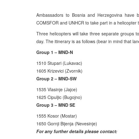
Ambassadors to Bosnia and Herzegovina have bee
COMSFOR and UNHCR to take part in a helicopter tou
Three helicopters will take three separate groups 
day. The itinerary is as follows (bear in mind that 
Group 1 – MND-N
1510 Stupari (Lukavac)
1605 Krizevici (Zvornik)
Group 2 – MND-SW
1535 Vlasinje (Jajce)
1625 Cipuljic (Bugojno)
Group 3 – MND SE
1555 Kosor (Mostar)
1650 Gornji Bijenja (Nevesinje)
For any further details please contact: