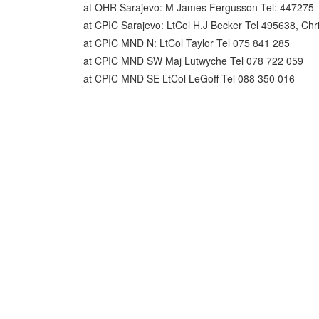
at OHR Sarajevo: M James Fergusson Tel: 447275
at CPIC Sarajevo: LtCol H.J Becker Tel 495638, Chr
at CPIC MND N: LtCol Taylor Tel 075 841 285
at CPIC MND SW Maj Lutwyche Tel 078 722 059
at CPIC MND SE LtCol LeGoff Tel 088 350 016