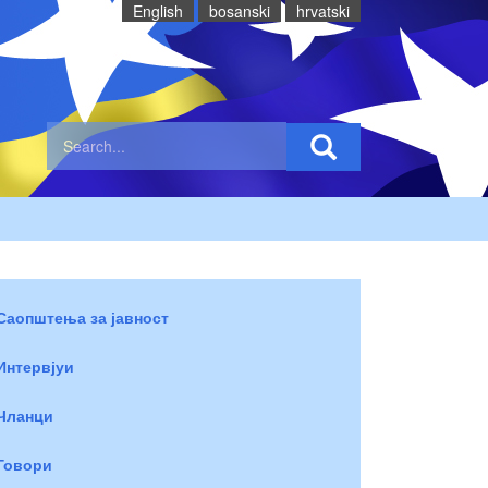
English
bosanski
hrvatski
Саопштења за јавност
Интервјуи
Чланци
Говори