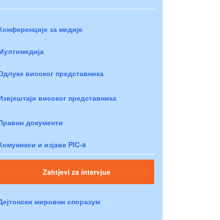
Конференције за медије
Мултимедија
Одлуке високог представника
Извјештаји високог представника
Правни документи
Комуникеи и изјаве PIC-a
Zahtjevi za intervjue
Дејтонски мировни споразум