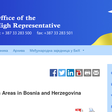
вника
Архива
Међународна заједница у БиХ
rn Areas in Bosnia and Herzegovina