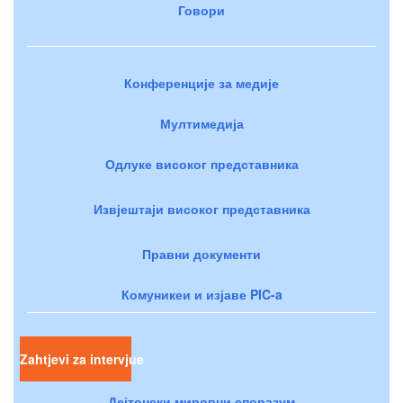
Говори
Конференције за медије
Мултимедија
Одлуке високог представника
Извјештаји високог представника
Правни документи
Комуникеи и изјаве PIC-a
Zahtjevi za intervjue
Дејтонски мировни споразум