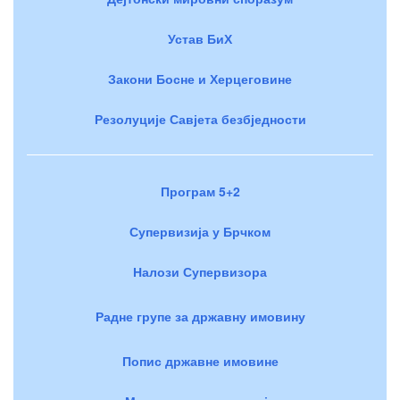
Устав БиХ
Закони Босне и Херцеговине
Резолуције Савјета безбједности
Програм 5+2
Супервизија у Брчком
Налози Супервизора
Радне групе за државну имовину
Попис државне имовине