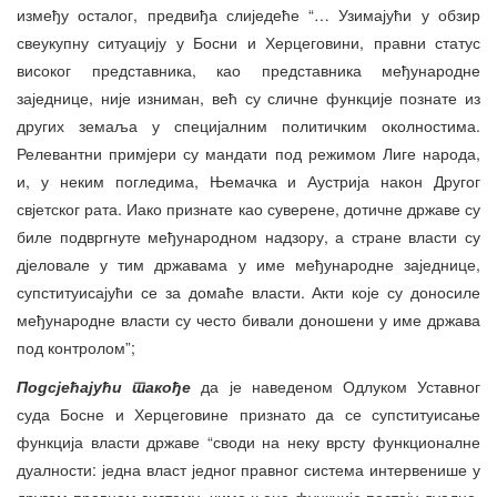
између осталог, предвиђа слиједеће “… Узимајући у обзир
свеукупну ситуацију у Босни и Херцеговини, правни статус
високог представника, као представника међународне
заједнице, није изниман, већ су сличне функције познате из
других земаља у специјалним политичким околностима.
Релевантни примјери су мандати под режимом Лиге народа,
и, у неким погледима, Њемачка и Аустрија након Другог
свјетског рата. Иако признате као суверене, дотичне државе су
биле подвргнуте међународном надзору, а стране власти су
дјеловале у тим државама у име међународне заједнице,
супституисајући се за домаће власти. Акти које су доносиле
међународне власти су често бивали доношени у име држава
под контролом”;
Подсјећајући такође
да је наведеном Одлуком Уставног
суда Босне и Херцеговине признато да се супституисање
функција власти државе “своди на неку врсту функционалне
дуалности: једна власт једног правног система интервенише у
другом правном систему, чиме њене функције постају дуалне.