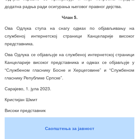
додатна радња ради осигурања његовог правног дејства.
Члан 5.
Ова Одлука ступа на снагу одмах по објављивању на
службеној интернетској страници Канцеларије високог
представника.
Ова Одлука се објављује на службеној интернетској страници
Канцеларије високог представника и одмах се објављује у
“Службеном гласнику Босне и Херцеговине” и “Службеном
гласнику Републике Српске”.
Сарајево, 1. јула 2023.
Кристијан Шмит
Високи представник
Саопштења за јавност