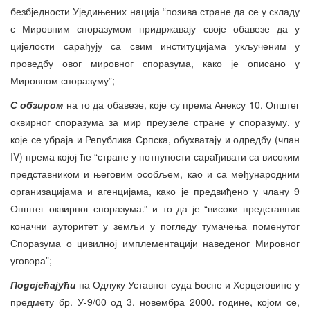
безбједности Уједињених нација “позива стране да се у складу
с Мировним споразумом придржавају своје обавезе да у
цијелости сарађују са свим институцијама укљученим у
проведбу овог мировног споразума, како је описано у
Мировном споразуму”;
С обзиром
на то да обавезе, које су према Анексу 10. Општег
оквирног споразума за мир преузеле стране у споразуму, у
које се убраја и Република Српска, обухватају и одредбу (члан
IV) према којој ће “стране у потпуности сарађивати са високим
представником и његовим особљем, као и са међународним
организацијама и агенцијама, како је предвиђено у члану 9
Општег оквирног споразума.” и то да је “високи представник
коначни ауторитет у земљи у погледу тумачења поменутог
Споразума о цивилној имплементацији наведеног Мировног
уговора”;
Подсјећајући
на Одлуку Уставног суда Босне и Херцеговине у
предмету бр. У-9/00 од 3. новембра 2000. године, којом се,