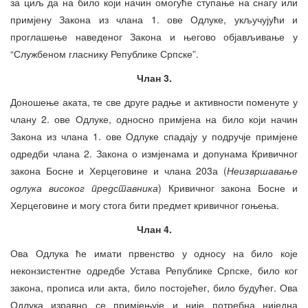
за циљ да на било који начин омогуће ступање на снагу или
примјену Закона из члана 1. ове Одлуке, укључујући и
проглашење наведеног Закона и његово објављивање у
“Службеном гласнику Републике Српске”.
Члан 3.
Доношење аката, те све друге радње и активности поменуте у
члану 2. ове Одлуке, односно примјена на било који начин
Закона из члана 1. ове Одлуке спадају у подручје примјене
одредби члана 2. Закона о измјенама и допунама Кривичног
закона Босне и Херцеговине и члана 203а (
Неизвршавање
одлука високог представника
) Кривичног закона Босне и
Херцеговине и могу стога бити предмет кривичног гоњења.
Члан 4.
Ова Одлука ће имати првенство у односу на било које
неконзистентне одредбе Устава Републике Српске, било ког
закона, прописа или акта, било постојећег, било будућег. Ова
Одлука изравно се примјењује и није потребна ниједна