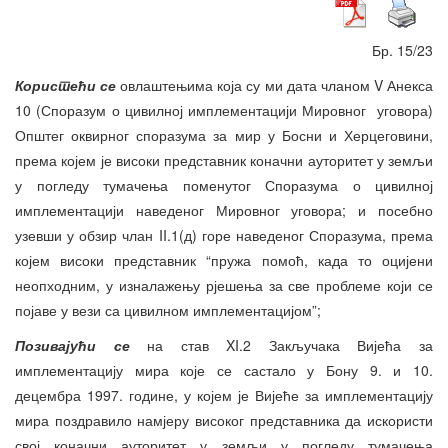
Бр. 15/23
Користећи се
овлаштењима која су ми дата чланом V Анекса
10 (Споразум о цивилној имплементацији Мировног уговора)
Општег оквирног споразума за мир у Босни и Херцеговини,
према којем је високи представник коначни ауторитет у земљи
у погледу тумачења поменутог Споразума о цивилној
имплементацији наведеног Мировног уговора; и посебно
узевши у обзир члан II.1(д) горе наведеног Споразума, према
којем високи представник “пружа помоћ, када то оцијени
неопходним, у изналажењу рјешења за све проблеме који се
појаве у вези са цивилном имплементацијом”;
Позивајући се
на став XI.2 Закључака Вијећа за
имплементацију мира које се састало у Бону 9. и 10.
децембра 1997. године, у којем је Вијеће за имплементацију
мира поздравило намјеру високог представника да искористи
свој коначни ауторитет у земљи у погледу тумачења