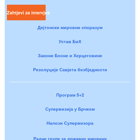
Zahtjevi za intervjue
Дејтонски мировни споразум
Устав БиХ
Закони Босне и Херцеговине
Резолуције Савјета безбједности
Програм 5+2
Супервизија у Брчком
Налози Супервизора
Радне групе за државну имовину