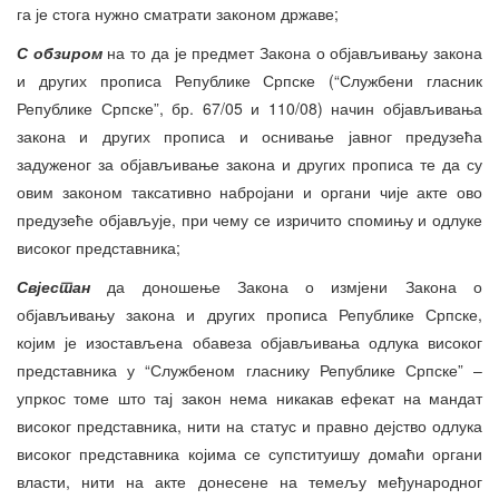
га је стога нужно сматрати законом државе;
С обзиром
на то да је предмет Закона о објављивању закона
и других прописа Републике Српске (“Службени гласник
Републике Српске”, бр. 67/05 и 110/08) начин објављивања
закона и других прописа и оснивање јавног предузећа
задуженог за објављивање закона и других прописа те да су
овим законом таксативно набројани и органи чије акте ово
предузеће објављује, при чему се изричито спомињу и одлуке
високог представника;
Свјестан
да доношење Закона о измјени Закона о
објављивању закона и других прописа Републике Српске,
којим је изостављена обавеза објављивања одлука високог
представника у “Службеном гласнику Републике Српске” –
упркос томе што тај закон нема никакав ефекат на мандат
високог представника, нити на статус и правно дејство одлука
високог представника којима се супституишу домаћи органи
власти, нити на акте донесене на темељу међународног