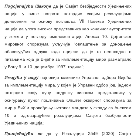
Подсјећајући такође
да је Савјет безбједности Уједињених
нација у више наврата потврдио својим резолуцијама
донесеним на основу поглавља VII Повеље Уједињених
нација да улога високог представника као коначног ауторитета
у земљи у погледу имплементације Анекса 10. Дејтонског
мировног споразума укључује “овлаштење за доношење
обавезујућих одлука када оцијени да је то неопходно о
питањима која је Вијеће за имплементацију мира разматрало
у Бону 9. и 10. децембра 1997. године”;
Имајући у виду
најновији коминике Управног одбора Вијећа
за имплементацију мира, у којем је Управни одбор још једном
потврдио своју пуну подршку високом представнику у
осигурању пуног поштивања Општег оквирног споразума за
мир у БиХ и провођењу његовог мандата у складу са Анексом
10 и одговарајућим резолуцијама Савјета безбједности
Уједињених нација;
Присјећајући се
да у Резолуцији 2549 (2020) Савјет