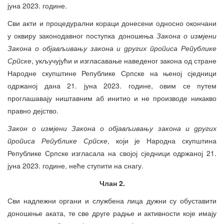
јуна 2023. године.
Сви акти и процедурални кораци донесени односно окончани
у оквиру законодавног поступка доношења
Закона о измјени
Закона о објављивању закона и других прописа Републике
Српске
, укључујући и изгласавање наведеног закона од стране
Народне скупштине Републике Српске на њеној сједници
одржаној дана 21. јуна 2023. године, овим се путем
проглашавају ништавним аб инитио и не производе никакво
правно дејство.
Закон о измјени Закона о објављивању закона и других
прописа Републике Српске
, који је Народна скупштина
Републике Српске изгласала на својој сједници одржаној 21.
јуна 2023. године, неће ступити на снагу.
Члан 2.
Сви надлежни органи и службена лица дужни су обуставити
доношење аката, те све друге радње и активности које имају