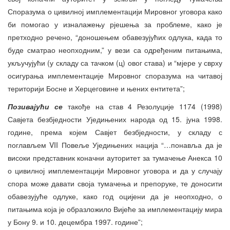
Споразума о цивилној имплементацији Мировног уговора како
би помогао у изналажењу рјешења за проблеме, како је
претходно речено, “доношењем обавезујућих одлука, када то
буде сматрао неопходним,” у вези са одређеним питањима,
укључујући (у складу са тачком (ц) овог става) и “мјере у сврху
осигурања имплементације Мировног споразума на читавој
територији Босне и Херцеговине и њених ентитета”;
Позивајући се
такође на став 4 Резолуције 1174 (1998)
Савјета безбједности Уједињених народа од 15. јуна 1998.
године, према којем Савјет безбједности, у складу с
поглављем VII Повеље Уједињених нација “…понавља да је
високи представник коначни ауторитет за тумачење Анекса 10
о цивилној имплементацији Мировног уговора и да у случају
спора може давати своја тумачења и препоруке, те доносити
обавезујуће одлуке, како год оцијени да је неопходно, о
питањима која је образложило Вијеће за имплементацију мира
у Бону 9. и 10. децембра 1997. године”;