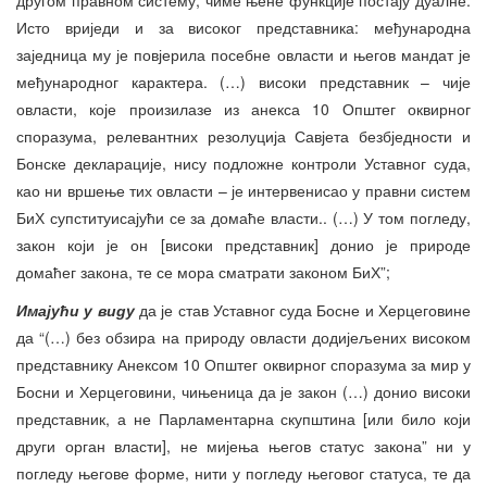
Исто вриједи и за високог представника: међународна
заједница му је повјерила посебне овласти и његов мандат је
међународног карактера. (…) високи представник – чије
овласти, које произилазе из анекса 10 Општег оквирног
споразума, релевантних резолуција Савјета безбједности и
Бонске декларације, нису подложне контроли Уставног суда,
као ни вршење тих овласти – је интервенисао у правни систем
БиХ супституисајући се за домаће власти.. (…) У том погледу,
закон који је он [високи представник] донио је природе
домаћег закона, те се мора сматрати законом БиХ”;
Имајући у виду
да је став Уставног суда Босне и Херцеговине
да “(…) без обзира на природу овласти додијељених високом
представнику Анексом 10 Општег оквирног споразума за мир у
Босни и Херцеговини, чињеница да је закон (…) донио високи
представник, а не Парламентарна скупштина [или било који
други орган власти], не мијења његов статус закона” ни у
погледу његове форме, нити у погледу његовог статуса, те да