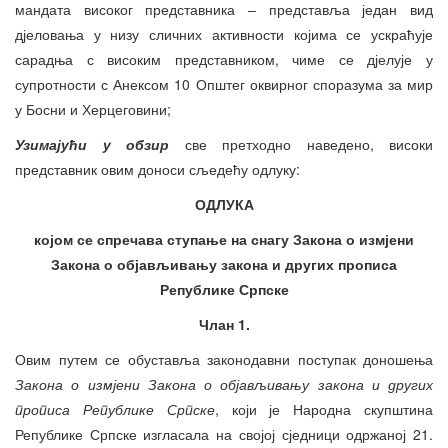
мандата високог представника – представља један вид
дјеловања у низу сличних активности којима се ускраћује
сарадња с високим представником, чиме се дјелује у
супротности с Анексом 10 Општег оквирног споразума за мир
у Босни и Херцеговини;
Узимајући у обзир
све претходно наведено, високи
представник овим доноси сљедећу одлуку:
ОДЛУКА
којом се спречава ступање на снагу Закона о измјени
Закона о објављивању закона и других прописа
Републике Српске
Члан 1.
Овим путем се обуставља законодавни поступак доношења
Закона о измјени Закона о објављивању закона и других
прописа Републике Српске
, који је Народна скупштина
Републике Српске изгласала на својој сједници одржаној 21.