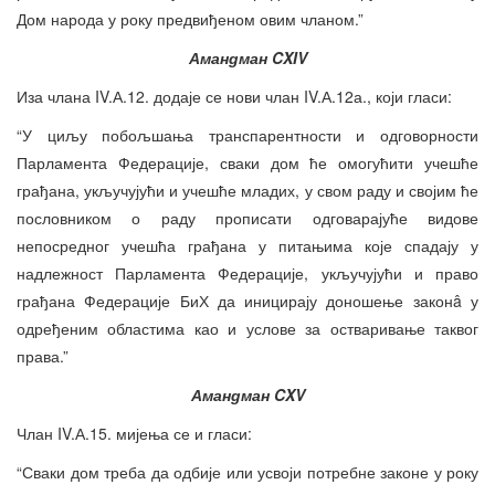
Дом народа у року предвиђеном овим чланом.”
Амандман CXIV
Иза члана IV.А.12. додаје се нови члан IV.А.12а., који гласи:
“У циљу побољшања транспарентности и одговорности
Парламента Федерације, сваки дом ће омогућити учешће
грађана, укључујући и учешће младих, у свом раду и својим ће
пословником о раду прописати одговарајуће видове
непосредног учешћа грађана у питањима које спадају у
надлежност Парламента Федерације, укључујући и право
грађана Федерације БиХ да иницирају доношење законâ у
одређеним областима као и услове за остваривање таквог
права.”
Амандман CXV
Члан IV.А.15. мијења се и гласи:
“Сваки дом треба да одбије или усвоји потребне законе у року