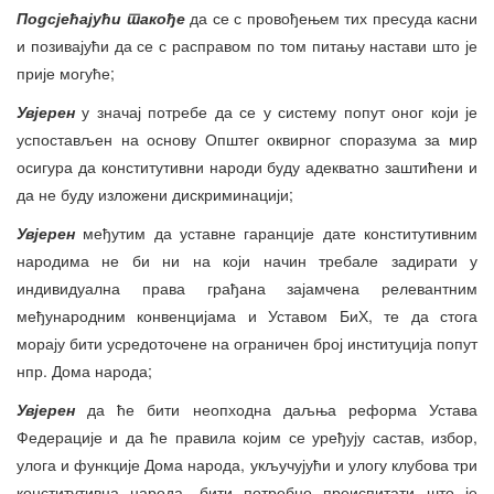
Подсјећајући такође
да се с провођењем тих пресуда касни
и позивајући да се с расправом по том питању настави што је
прије могуће;
Увјерен
у значај потребе да се у систему попут оног који је
успостављен на основу Општег оквирног споразума за мир
осигура да конститутивни народи буду адекватно заштићени и
да не буду изложени дискриминацији;
Увјерен
међутим да уставне гаранције дате конститутивним
народима не би ни на који начин требале задирати у
индивидуална права грађана зајамчена релевантним
међународним конвенцијама и Уставом БиХ, те да стога
морају бити усредоточене на ограничен број институција попут
нпр. Дома народа;
Увјерен
да ће бити неопходна даљња реформа Устава
Федерације и да ће правила којим се уређују састав, избор,
улога и функције Дома народа, укључујући и улогу клубова три
конститутивна народа, бити потребно преиспитати што је