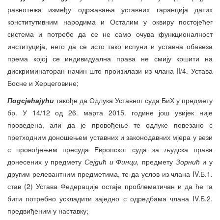
равнотежа између одржавања уставних гаранција датих
конститутивним народима и Осталим у оквиру постојећег
система и потребе да се не само очува функционалност
институција, него да се исто тако испуни и уставна обавеза
према којој се индивидуална права не смију кршити на
дискриминаторан начин што произилази из члана II/4. Устава
Босне и Херцеговине;
Подсјећајући
такође да Одлука Уставног суда БиХ у предмету
бр. У 14/12 од 26. марта 2015. године још увијек није
проведена, али да је провођење те одлуке повезано с
претходним доношењем уставних и законодавних мјера у вези
с провођењем пресуда Европског суда за људска права
донесених у предмету
Сејдић и Финци,
предмету
Зорнић
и у
другим релевантним предметима, те да услов из члана IV.Б.1.
став (2) Устава Федерације остаје проблематичан и да ће га
бити потребно ускладити заједно с одредбама члана IV.Б.2.
предвиђеним у наставку;