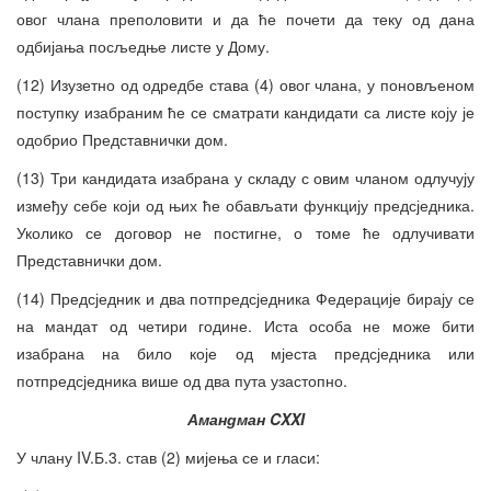
овог члана преполовити и да ће почети да теку од дана
одбијања посљедње листе у Дому.
(12) Изузетно од одредбе става (4) овог члана, у поновљеном
поступку изабраним ће се сматрати кандидати са листе коју је
одобрио Представнички дом.
(13) Три кандидата изабрана у складу с овим чланом одлучују
између себе који од њих ће обављати функцију предсједника.
Уколико се договор не постигне, о томе ће одлучивати
Представнички дом.
(14) Предсједник и два потпредсједника Федерације бирају се
на мандат од четири године. Иста особа не може бити
изабрана на било које од мјеста предсједника или
потпредсједника више од два пута узастопно.
Амандман CXXI
У члану IV.Б.3. став (2) мијења се и гласи: