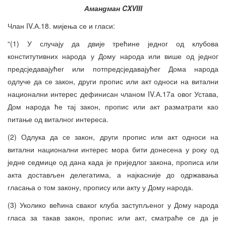
Амандман CXVIII
Члан IV.А.18. мијења се и гласи:
“(1) У случају да двије трећине једног од клубова
конститутивних народа у Дому народа или више од једног
предсједавајућег или потпредсједавајућег Дома народа
одлуче да се закон, други пропис или акт односи на витални
национални интерес дефинисан чланом IV.А.17а овог Устава,
Дом народа ће тај закон, пропис или акт разматрати као
питање од виталног интереса.
(2) Одлука да се закон, други пропис или акт односи на
витални национални интерес мора бити донесена у року од
једне седмице од дана када је приједлог закона, прописа или
акта достављен делегатима, а најкасније до одржавања
гласања о том закону, пропису или акту у Дому народа.
(3) Уколико већина сваког клуба заступљеног у Дому народа
гласа за такав закон, пропис или акт, сматраће се да је