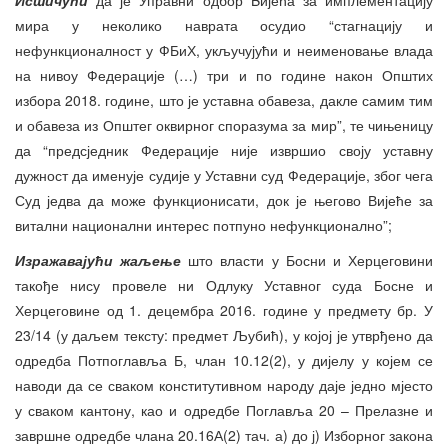
мира у неколико наврата осудио “стагнацију и
нефункционалност у ФБиХ, укључујући и неименовање влада
на нивоу Федерације (…) три и по године након Општих
избора 2018. године, што је уставна обавеза, дакле самим тим
и обавеза из Општег оквирног споразума за мир”, те чињеницу
да “предсједник Федерације није извршио своју уставну
дужност да именује судије у Уставни суд Федерације, због чега
Суд једва да може функционисати, док је његово Вијеће за
витални национални интерес потпуно нефункционално”;
Изражавајући жаљење
што власти у Босни и Херцеговини
такође нису провеле ни Одлуку Уставног суда Босне и
Херцеговине од 1. децембра 2016. године у предмету бр. У
23/14 (у даљем тексту: предмет Љубић), у којој је утврђено да
одредба Потпоглавља Б, члан 10.12(2), у дијелу у којем се
наводи да се сваком конститутивном народу даје једно мјесто
у сваком кантону, као и одредбе Поглавља 20 – Прелазне и
завршне одредбе члана 20.16А(2) тач. а) до ј) Изборног закона