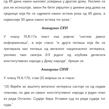
од 45 дана након њиховог усвајања у другом дому. Уколико се
рок не испоштује, закон ће бити уврштен у дневни ред дома на
сједници која ће се одржати након истека рока од 45 дана, а
најкасније 30 дана након истека тог рока.”
Амандман CXVI
У члану IV.A.17а текст иза ријечи: “систем јавног
информисања”, а који гласи: “и друга питања која би се
третирала као питања од виталног националног интереса,
уколико тако сматра 2/3 једног од клубова делегата
конститутивних народа у Дому народа”, брише се.
Амандман CXVII
У члану IV.А.17б, став (3) мијења се и гласи:
“(3) Вијеће за заштиту виталног интереса састоји се од седам
чланова, по два из сваког конститутивног народа и један члан
из реда Осталих. Судије бира Уставни суд из реда судија тог
суда.”