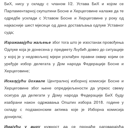
БиХ, нису у складу с чланом I/2. Устава БиХ и којом се
Парламентарној скупштини Босне и Херцеговине налаже да те
одредбе усклади с Уставом Босне и Херцеговине у року од
најкасније шест мјесеци од дана достављања одлуке Уставног
суда;
Изражавајући жаљење
због тога што је изостанак провођења
Одлуке која је донесена у предмету Љубић довео до ситуације
у којој је у недовољној мјери усклађен правни оквир којим се
уређује избор делегата у Дом народа Федерације Босне и
Херцеговине;
Исказујући похвале
Централној изборној комисији Босне и
Херцеговине због њене опредијељености да упркос свему
осигура да делегати у Дому народа Федерације БиХ буду
изабрани након одржавања Општих избора 2018. године у
складу с подзаконским актима које је Изборна комисија
донијела;
Имајући у виду
нужност да се пронађе одговарајућа