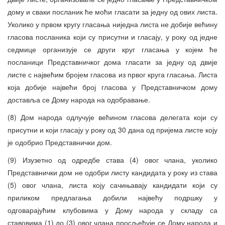
дому и сваки посланик ће моћи гласати за једну од ових листа.
Уколико у првом кругу гласања ниједна листа не добије већину
гласова посланика који су присутни и гласају, у року од једне
седмице организује се други круг гласања у којем ће
посланици Представничког дома гласати за једну од двије
листе с највећим бројем гласова из првог круга гласања. Листа
која добије највећи број гласова у Представничком дому
доставља се Дому народа на одобравање.
(8) Дом народа одлучује већином гласова делегата који су
присутни и који гласају у року од 30 дана од пријема листе коју
је одобрио Представнички дом.
(9) Изузетно од одредбе става (4) овог члана, уколико
Представнички дом не одобри листу кандидата у року из става
(5) овог члана, листа коју сачињавају кандидати који су
приликом предлагања добили највећу подршку у
одговарајућим клубовима у Дому народа у складу са
ставовима (1) до (3) овог члана просљеђује се Дому народа и