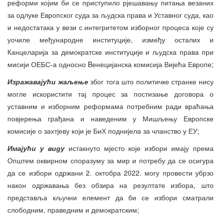
реформи којим би се приступило рјешавању питања везаних
за одлуке Европског суда за људска права и Уставног суда, као
и недостатака у вези с интегритетом изборног процеса које су
уочиле међународне институције, између осталих и
Канцеларија за демократске институције и људска права при
мисији ОЕБС-а односно Bенецијанска комисија Вијећа Европе;
Изражавајући жаљење
због тога што политичке странке нису
могле искористити тај процес за постизање договора о
уставним и изборним реформама потребним ради враћања
повјерења грађана и наведеним у Мишљењу Европске
комисије о захтјеву који је БиХ поднијела за чланство у ЕУ;
Имајући у виду
истакнуто мјесто које избори имају према
Општем оквирном споразуму за мир и потребу да се осигура
да се избори одржани 2. октобра 2022. могу провести убрзо
након одржавања без обзира на резултате избора, што
представља кључни елемент да би се избори сматрали
слободним, праведним и демократским;