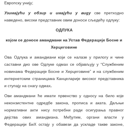
Европску унију;
Узимајући у обзир и имајући у виду
све претходно
наведено, високи представник овим доноси сљедећу одлуку:
ОДЛУКА
којом се доносе амандмани на Устав Федерације Босне и
Херцеговине
Ова Одлука и амандмани који се налазе у прилогу и чине
саставни дио ове Одлуке одмах се објављују у “Службеним
новинама Федерације Босне и Херцеговине” и на службеним
интернетским страницама Канцеларије високог представника
и ступају на снагу одмах
.
Ови амандмани ће имати првенство у односу на било које
неконзистентне одредбе закона, прописа и аката. Даљњи
нормативни акти нису потребни ради осигурања правног
дејства ових амандмана. Међутим, органи власти у
Федерацији БиХ остају у обавези да ускладе такве законе,