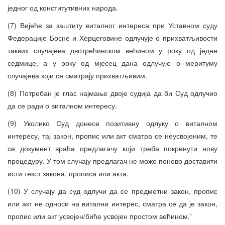
једног од конститутивних народа.
(7) Вијеће за заштиту виталног интереса при Уставном суду
Федерације Босне и Херцеговине одлучује о прихватљивости
таквих случајева двотрећинском већином у року од једне
седмице, а у року од мјесец дана одлучује о меритуму
случајева који се сматрају прихватљивим.
(8) Потребан је глас најмање двоје судија да би Суд одлучио
да се ради о виталном интересу.
(9) Уколико Суд донесе позитивну одлуку о виталном
интересу, тај закон, пропис или акт сматра се неусвојеним, те
се документ враћа предлагачу који треба покренути нову
процедуру. У том случају предлагач не може поново доставити
исти текст закона, прописа или акта.
(10) У случају да суд одлучи да се предметни закон, пропис
или акт не односи на витални интерес, сматра се да је закон,
пропис или акт усвојен/биће усвојен простом већином.”