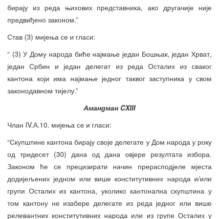
бирају из реда њихових представника, ако другачије није
предвиђено законом.”
Став (3) мијења се и гласи:
“ (3) У Дому народа биће најмање један Бошњак, један Хрват,
један Србин и један делегат из реда Осталих из сваког
кантона који има најмање једног таквог заступника у свом
законодавном тијелу.”
Амандман CXIII
Члан IV.А.10. мијења се и гласи:
“Скупштине кантона бирају своје делегате у Дом народа у року
од тридесет (30) дана од дана овјере резултата избора.
Законом ће се прецизирати начин прерасподјеле мјеста
додијељених једном или више конститутивних народа и/или
групи Осталих из кантона, уколико кантонална скупштина у
том кантону не изабере делегате из реда једног или више
релевантних конститутивних народа или из групе Осталих у