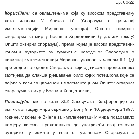
Бр. 06/22
Користећи се
овлаштењима која су високом представнику
дата чланом V Анекса 10 (Споразум о цивилној
имплементацији Мировног уговора) Општег оквирног
споразума за мир у Босни и Херцеговини (у даљем тексту:
Општи оквирни споразум), према којем је високи представник
коначни ауторитет за тумачење наведеног Споразума о
цивилној имплементацији Мировног уговора, и чланом II 1. (д)
претходно наведеног Споразума, који од високог представника
захтијева да олакша рјешавање било којих потешкоћа које се
појаве у вези са цивилном имплементацијом Општег оквирног
споразума за мир у Босни и Херцеговини;
Позивајући се
на став XI.2 Закључака Конференције за
имплементацију мира одржане у Бону 9. и 10. децембра 1997.
године, у којем је Вијеће за имплементацију мира поздравило
намјеру високог представника да употријеби свој коначни
ауторитет у земљи у вези с тумачењем Споразума о