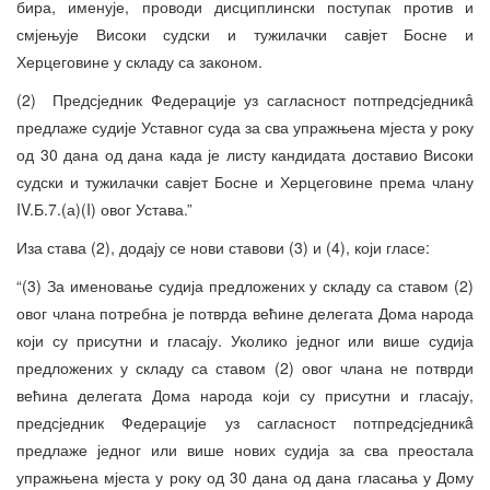
бира, именује, проводи дисциплински поступак против и
смјењује Високи судски и тужилачки савјет Босне и
Херцеговине у складу са законом.
(2) Предсједник Федерације уз сагласност потпредсједникâ
предлаже судије Уставног суда за сва упражњена мјеста у року
од 30 дана од дана када је листу кандидата доставио Високи
судски и тужилачки савјет Босне и Херцеговине према члану
IV.Б.7.(а)(I) овог Устава.”
Иза става (2), додају се нови ставови (3) и (4), који гласе:
“(3) За именовање судија предложених у складу са ставом (2)
овог члана потребна је потврда већине делегата Дома народа
који су присутни и гласају. Уколико једног или више судија
предложених у складу са ставом (2) овог члана не потврди
већина делегата Дома народа који су присутни и гласају,
предсједник Федерације уз сагласност потпредсједникâ
предлаже једног или више нових судија за сва преостала
упражњена мјеста у року од 30 дана од дана гласања у Дому