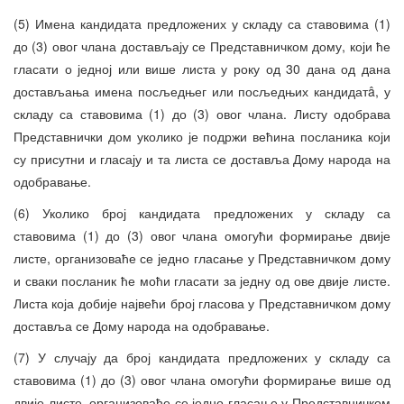
(5) Имена кандидата предложених у складу са ставовима (1)
до (3) овог члана достављају се Представничком дому, који ће
гласати о једној или више листа у року од 30 дана од дана
достављања имена посљедњег или посљедњих кандидатâ, у
складу са ставовима (1) до (3) овог члана. Листу одобрава
Представнички дом уколико је подржи већина посланика који
су присутни и гласају и та листа се доставља Дому народа на
одобравање.
(6) Уколико број кандидата предложених у складу са
ставовима (1) до (3) овог члана омогући формирање двије
листе, организоваће се једно гласање у Представничком дому
и сваки посланик ће моћи гласати за једну од ове двије листе.
Листа која добије највећи број гласова у Представничком дому
доставља се Дому народа на одобравање.
(7) У случају да број кандидата предложених у складу са
ставовима (1) до (3) овог члана омогући формирање више од
двије листе, организоваће се једно гласање у Представничком