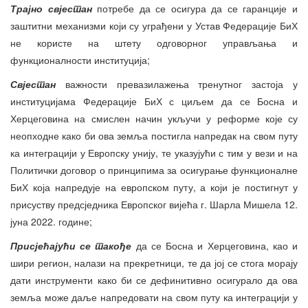
Трајно свјестан
потребе да се осигура да се гаранције и
заштитни механизми који су уграђени у Устав Федерације БиХ
не користе на штету одговорног управљања и
функционалности институција;
Свјестан
важности превазилажења тренутног застоја у
институцијама Федерације БиХ с циљем да се Босна и
Херцеговина на смислен начин укључи у реформе које су
неопходне како би ова земља постигла напредак на свом путу
ка интеграцији у Европску унију, те указујући с тим у вези и на
Политички договор о принципима за осигурање функционалне
БиХ која напредује на европском путу, а који је постигнут у
присуству предсједника Европског вијећа г. Шарла Мишела 12.
јуна 2022. године;
Присјећајући се такође
да се Босна и Херцеговина, као и
шири регион, налази на прекретници, те да јој се стога морају
дати инструменти како би се дефинитивно осигурало да ова
земља може даље напредовати на свом путу ка интеграцији у