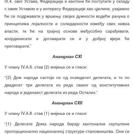
III.4. овог Устава, Федерација и кантони ће поступати у складу
с овим Уставом и у интересу Федерације као цјелине, узајамно
ће се подржавати у вршењу својих дужности водећи рачуна о
принципима лојалности и солидарности између свих нивоа
власти, те ће на трајној основи међусобно сарађивати,
координисати и договарати се и у доброј вјери ће
преговарати.”
Амандман CXI
У члану IV.А.6. став (2) мијења се и гласи:
“(2) Дом народа састоји се од осамдесет делегата, и то по
двадесет три делегата из реда сваког од конститутивних
народа и једанаест делегата из реда Осталих.”
Амандман CXII
У члану IV.А.8. став (1) мијења се и гласи:
“(1) Делегате Дома народа бирају кантоналне скупштине
пропорционално националној структури становништва. Они се