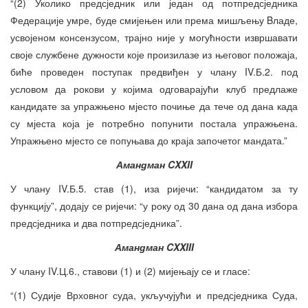
“(2) Уколико предсједник или један од потпредсједника
Федерације умре, буде смијењен или према мишљењу Bладе,
усвојеном консензусом, трајно није у могућности извршавати
своје службене дужности које произилазе из његовог положаја,
биће проведен поступак предвиђен у члану IV.Б.2. под
условом да рокови у којима одговарајући клуб предлаже
кандидате за упражњено мјесто почиње да тече од дана када
су мјеста која је потребно попунити постала упражњена.
Упражњено мјесто се попуњава до краја започетог мандата.”
Амандман CXXII
У члану IV.Б.5. став (1), иза ријечи: “кандидатом за ту
функцију”, додају се ријечи: “у року од 30 дана од дана избора
предсједника и два потпредсједника”.
Амандман CXXIII
У члану IV.Ц.6., ставови (1) и (2) мијењају се и гласе:
“(1) Судије Врховног суда, укључујући и предсједника Суда,