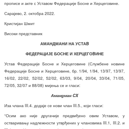
прописе и акте с Уставом Федерације Босне и Херцеговине.
Сарајево, 2. октобра 2022.
Кристијан Шмит
Високи представник
АМАНДМАНИ НА УСТАB
ФЕДЕРАЦИЈЕ БОСНЕ И ХЕРЦЕГОBИНЕ
Устав Федерације Босне и Херцеговине (Службене новине
Федерације Босне и Херцеговине, бр. 1/94, 1/94, 13/97, 13/97,
16/02, 22/02, 52/02, 52/02, 63/03, 9/04, 20/04, 33/04, 71/05,
72/05, 32/07 и 88/08) мијења се и гласи:
Амандман CX
Иза члана III.4. додаје се нови члан III.5., који гласи:
“Осим ако није другачије предвиђено овим Уставом, у
остваривању надлежности утврђених у члановима III.1, III.2. и