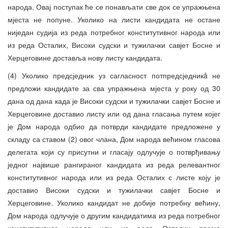
народа. Овај поступак ће се понављати све док се упражњена
мјеста не попуне. Уколико на листи кандидата не остане
ниједан судија из реда потребног конститутивног народа или
из реда Осталих, Високи судски и тужилачки савјет Босне и
Херцеговине доставља нову листу кандидата.
(4) Уколико предсједник уз сагласност потпредсједникâ не
предложи кандидате за сва упражњена мјеста у року од 30
дана од дана када је Високи судски и тужилачки савјет Босне и
Херцеговине доставио листу или од дана гласања путем којег
је Дом народа одбио да потврди кандидате предложене у
складу са ставом (2) овог члана, Дом народа већином гласова
делегата који су присутни и гласају одлучује о потврђивању
једног највише рангираног кандидата из реда релевантног
конститутивног народа или из реда Осталих с листе коју је
доставио Високи судски и тужилачки савјет Босне и
Херцеговине. Уколико кандидат не добије потребну већину,
Дом народа одлучује о другим кандидатима из реда потребног
конститутивног народа или из реда Осталих према