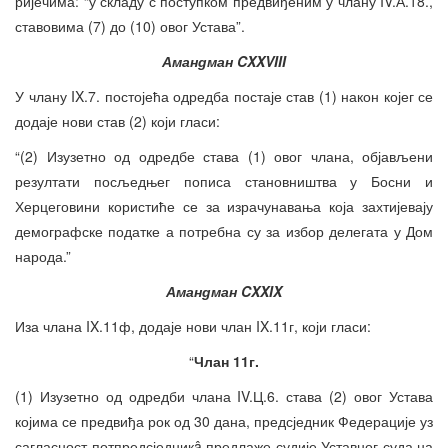
ријечима: “у складу с поступком предвиђеним у члану IV.А.18.,
ставовима (7) до (10) овог Устава”.
Амандман CXXVIII
У члану IX.7. постојећа одредба постаје став (1) након којег се
додаје нови став (2) који гласи:
“(2) Изузетно од одредбе става (1) овог члана, објављени
резултати посљедњег пописа становништва у Босни и
Херцеговини користиће се за израчунавања која захтијевају
демографске податке а потребна су за избор делегата у Дом
народа.”
Амандман CXXIX
Иза члана IX.11ф, додаје нови члан IX.11г, који гласи:
“
Члан 11г.
(1) Изузетно од одредби члана IV.Ц.6. става (2) овог Устава
којима се предвиђа рок од 30 дана, предсједник Федерације уз
сагласност потпредсједникâ предлаже судије Уставног суда на