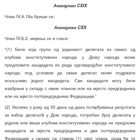
Амандман CXIX
Члан IV.А.18а брише се.
Амандман CXX
Члан IV.Б.2. мијења се и гласи:
“(1) Било која група од једанаест делегата из сваког од
клубова конститутивних народа у Дому народа може
предложити кандидата из реда одговарајућег конститутивног
народа, под условом да сваки делегат може подржати
искључиво једног кандидата. Сви кандидати могу бити
изабрани у складу с овим чланом или на мјесто предсједника
или на мјесто потпредсједника Федерације.”
(2) Уколико у року од 30 дана од дана потврђивања резултата
за избор делегатâ у Дом народа, потребан број делегата у
једном или више клубова конститутивних народа не предложи
кандидата за мјеста предсједника и два потпредсједника
Федерације у складу са ставом (1) овог члана, онда ће то