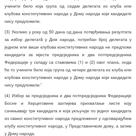
учинити било која група од седам делегата из клуба или
клубова конститутивних народа у Дому народа који кандидате
нису предложили.
(3) Уколико у року од 50 дана од дана потврђивања резултата
за избор делегатâ у Дом народа, потребан број делегата у
једном или више клубова конститутивних народа не предложи
кандидата за мјеста предсједника и два потпредсједника
Федерације у складу са ставовима (1) и (2) овог члана, онда
ће то учинити било која група од четири делегата из клуба или
клубова конститутивних народа у Дому народа који кандидате
нису предложили.”
(4) Избор за предсједника и два потпредсједника Федерације
Босне и Херцеговине захтијева прихватање листе коју
сачињавају три кандидата и која укључује по једног кандидата
из сваког конститутивног народа предложеног у одговарајућем
клубу конститутивног народа, у Представничком дому, а затим
у Дому народа.