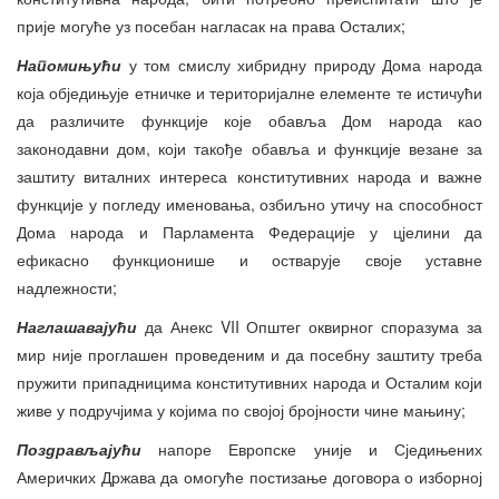
прије могуће уз посебан нагласак на права Осталих;
Напомињући
у том смислу хибридну природу Дома народа
која обједињује етничке и територијалне елементе те истичући
да различите функције које обавља Дом народа као
законодавни дом, који такође обавља и функције везане за
заштиту виталних интереса конститутивних народа и важне
функције у погледу именовања, озбиљно утичу на способност
Дома народа и Парламента Федерације у цјелини да
ефикасно функционише и остварује своје уставне
надлежности;
Наглашавајући
да Анекс VII Општег оквирног споразума за
мир није проглашен проведеним и да посебну заштиту треба
пружити припадницима конститутивних народа и Осталим који
живе у подручјима у којима по својој бројности чине мањину;
Поздрављајући
напоре Европске уније и Сједињених
Америчких Држава да омогуће постизање договора о изборној