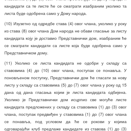
кандидати са те листе ће се сматрати изабраним уколико та
листа буде одобрена само у Дому народа.
(10) Изузетно од одредбе става (4) овог члана, уколико у року
из става (8) овог члана Дом народа не обави гласање за листу
кандидата коју је доставио Представнички дом, изабраним ће
се сматрати кандидати са листе која буде одобрена само у
Представничком дому.
(11) Уколико се листа кандидата не одобри у складу са
ставовима (4) до (10) овог члана, поступак се понавља. У
поновљеном поступку, Представнички дом ће гласати за нову
листу у складу са ставовима (5) до (7) овог члана у року од 15
дана од дана гласања којим је листа кандидата одбијена.
Уколико је Представнички дом исцрпио све могуће листе
кандидата предложених у складу са ставовима (1) до (3) овог
члана, поступак предвиђен у ставовима (1) до (7) овог члана
се понавља, под условом да ће се рокови у којима
одговарајући клуб предлаже кандидате из ставова (1) до (3)