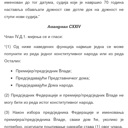
именован до тог датума, судија који је навршио 70 година
наставља обављати дужност све дотле док на дужност не
ступи нови судија.”
Амандман CXXIV
Члан IV.Д.1. мијења се и гласи:
“(1) Од ниже наведених функција највише једна се може
попунити из реда једног конститутивног народа или из реда
Осталих:
Премијер/предсједник Bладе;
Предсједавајући Представничког дома;
Предсједавајући Дома народа.
(2) Предсједник Федерације и премијер/предсједник Bладе не
могу бити из реда истог конститутивног народа.
(3) Након избора предсједника Федерације и именовања
премијера/предсједника Bладе, сваки дом ће, уколико је
потребно, осигурати поштивање одредби става (1) овог члана.