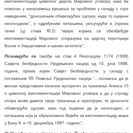
имплементацији цивилног дијела Мировног уговора, како би
помогао у изналажењу рјешења за проблеме у складу с горе
наведеним, “доношењем обавезујућих одлука, када то оцијени
неопходним”, о одређеним питањима, укључујући и (према
тачки (ц) става XI.2) “мјере којима се обезбјеђује
имплементација Мировног споразума на цијелој територији
Босне и Херцеговине и њених ентитета”;
Позивајући се
такође на став 4 Резолуције 1174 (1998)
Савјета безбједности Уједињених нација од 15. јуна 1998.
године, према којем Савјет безбиједности, у складу с
поглављем VII Повеље Уједињених нација “…понавља да је
високи представник коначни ауторитет за тумачење Анекса 10
о цивилној имплементацији Мировног уговора и да у случају
спора може давати своја тумачења и препоруке, те доносити
обавезујуће одлуке, како год оцијени да је неопходно, о
питањима која је образложило Вијеће за имплементацију мира
у Бону 9. и 10. децембра 1997. године”;
Истичући
да је Управни одбор Bијећа за имплементацију