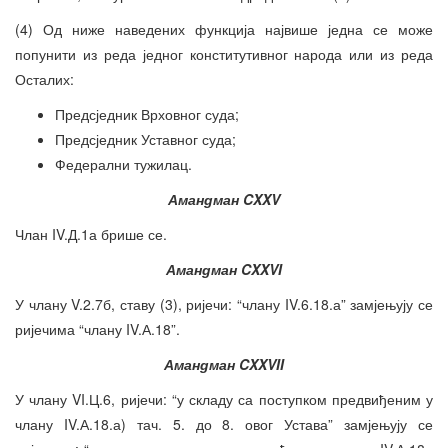
(4) Од ниже наведених функција највише једна се може
попунити из реда једног конститутивног народа или из реда
Осталих:
Предсједник Врховног суда;
Предсједник Уставног суда;
Федерални тужилац.
Амандман CXXV
Члан IV.Д.1а брише се.
Амандман CXXVI
У члану V.2.7б, ставу (3), ријечи: “члану IV.6.18.а” замјењују се
ријечима “члану IV.А.18”.
Амандман CXXVII
У члану VI.Ц.6, ријечи: “у складу са поступком предвиђеним у
члану IV.А.18.а) тач. 5. до 8. овог Устава” замјењују се