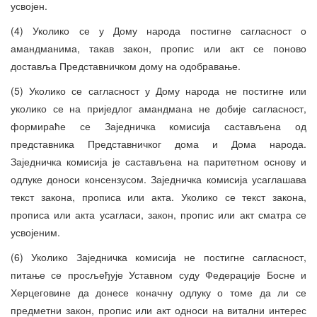
усвојен.
(4) Уколико се у Дому народа постигне сагласност о
амандманима, такав закон, пропис или акт се поново
доставља Представничком дому на одобравање.
(5) Уколико се сагласност у Дому народа не постигне или
уколико се на приједлог амандмана не добије сагласност,
формираће се Заједничка комисија састављена од
представника Представничког дома и Дома народа.
Заједничка комисија је састављена на паритетном основу и
одлуке доноси консензусом. Заједничка комисија усаглашава
текст закона, прописа или акта. Уколико се текст закона,
прописа или акта усагласи, закон, пропис или акт сматра се
усвојеним.
(6) Уколико Заједничка комисија не постигне сагласност,
питање се просљеђује Уставном суду Федерације Босне и
Херцеговине да донесе коначну одлуку о томе да ли се
предметни закон, пропис или акт односи на витални интерес