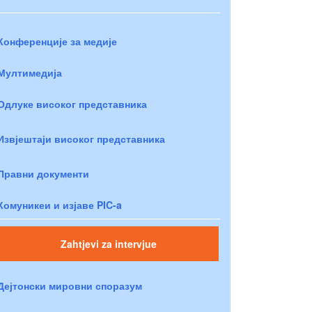
Конференције за медије
Мултимедија
Одлуке високог представника
Извјештаји високог представника
Правни документи
Комуникеи и изјаве PIC-a
Zahtjevi za intervjue
Дејтонски мировни споразум