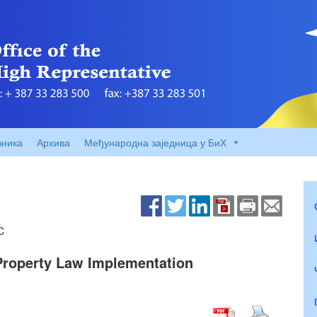
вника
Архива
Међународна заједница у БиХ
C
Property Law Implementation