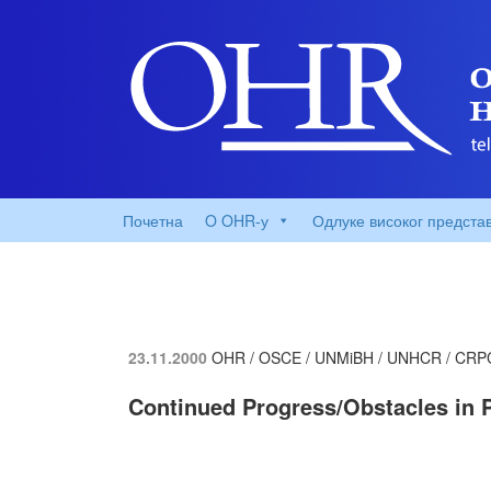
Почетна
O OHR-у
Одлуке високог предста
23.11.2000
OHR / OSCE / UNMiBH / UNHCR / CRP
Continued Progress/Obstacles in 