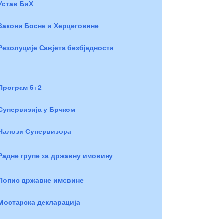
Устав БиХ
Закони Босне и Херцеговине
Резолуције Савјета безбједности
Програм 5+2
Супервизија у Брчком
Налози Супервизора
Радне групе за државну имовину
Попис државне имовине
Мостарска декларација