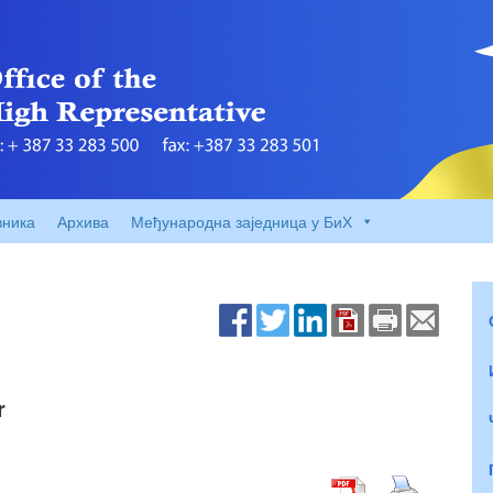
вника
Архива
Међународна заједница у БиХ
r