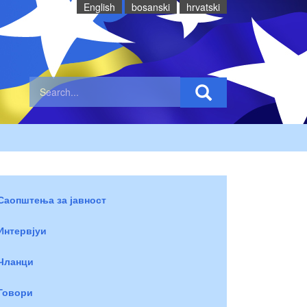
English
bosanski
hrvatski
Саопштења за јавност
Интервјуи
Чланци
Говори