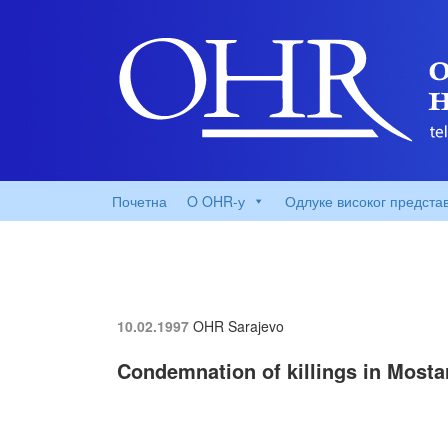
Почетна
O OHR-у
Одлуке високог предста
10.02.1997
OHR Sarajevo
Condemnation of killings in Mosta