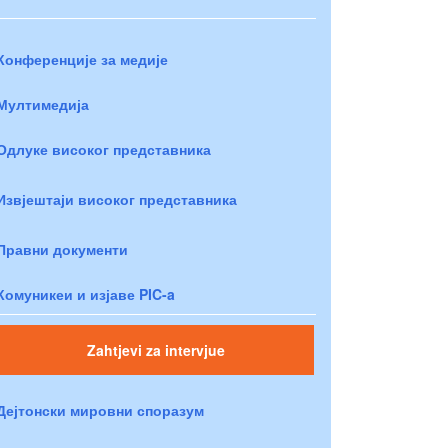
Конференције за медије
Мултимедија
Одлуке високог представника
Извјештаји високог представника
Правни документи
Комуникеи и изјаве PIC-a
Zahtjevi za intervjue
Дејтонски мировни споразум