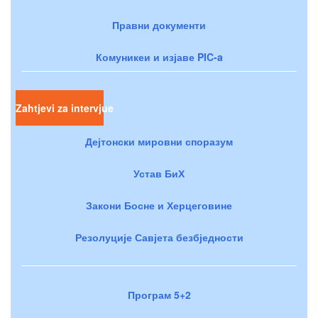
Правни документи
Комуникеи и изјаве PIC-a
Zahtjevi za intervjue
Дејтонски мировни споразум
Устав БиХ
Закони Босне и Херцеговине
Резолуције Савјета безбједности
Програм 5+2