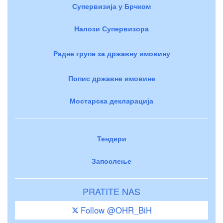
Супервизија у Брчком
Налози Супервизора
Радне групе за државну имовину
Попис државне имовине
Мостарска декларација
Тендери
Запослење
PRATITE NAS
Follow @OHR_BiH