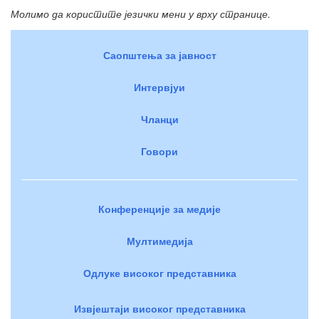
Молимо да користите језички мени у врху странице.
Саопштења за јавност
Интервјуи
Чланци
Говори
Конференције за медије
Мултимедија
Одлуке високог представника
Извјештаји високог представника