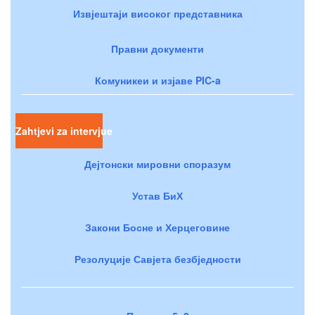
Извјештаји високог представника
Правни документи
Комуникеи и изјаве PIC-a
Zahtjevi za intervjue
Дејтонски мировни споразум
Устав БиХ
Закони Босне и Херцеговине
Резолуције Савјета безбједности