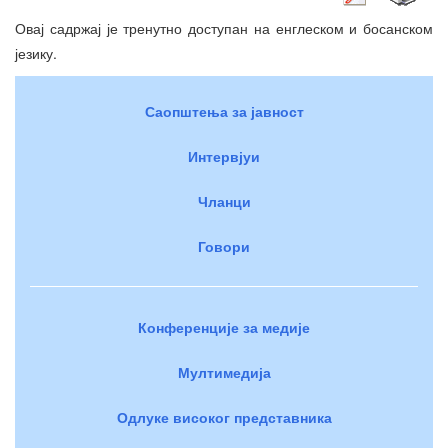
Овај садржај је тренутно доступан на енглеском и босанском
језику.
Саопштења за јавност
Интервјуи
Чланци
Говори
Конференције за медије
Мултимедија
Одлуке високог представника