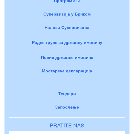
Програм 5+2
Супервизија у Брчком
Налози Супервизора
Радне групе за државну имовину
Попис државне имовине
Мостарска декларација
Тендери
Запослење
PRATITE NAS