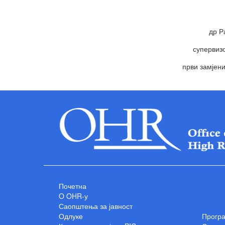
др Р
супервизо
први замјени
Почетна
O OHR-у
Саопштења за јавност
Одлуке
Прогр