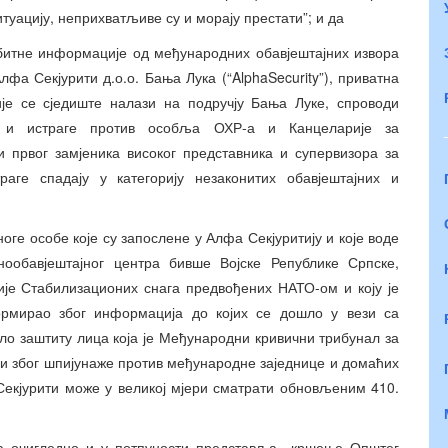
туацију, неприхватљиве су и морају престати”; и да
битне информације од међународних обавјештајних извора
лфа Секјурити д.о.о. Бања Лука (“AlphaSecurity”), приватна
је се сједиште налази на подручју Бања Луке, спроводи
у и истраге против особља ОХР-а и Канцеларије за
и првог замјеника високог представника и супервизора за
аге спадају у категорију незаконитих обавјештајних и
ноге особе које су запослене у Алфа Секјуритију и које воде
нообавјештајног центра бивше Војске Републике Српске,
ције Стабилизационих снага предвођених НАТО-ом и коју је
рмирао због информација до којих се дошло у вези са
ло заштиту лица која је Међународни кривични трибунал за
о и због шпијунаже против међународне заједнице и домаћих
Секјурити може у великој мјери сматрати обновљеним 410.
ија очигледно и у потпуности представља кршење Општег