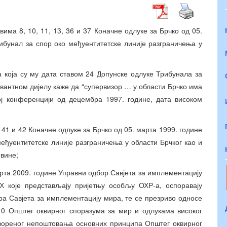
има 8, 10, 11, 13, 36 и 37 Коначне одлуке за Брчко од 05.
рибунал за спор око међуентитетске линије разграничења у
која су му дата ставом 24 Допунске одлуке Трибунала за
евантном дијелу каже да “супервизор … у области Брчко има
ој конференцији од децембра 1997. године, дата високом
41 и 42 Коначне одлуке за Брчко од 05. марта 1999. године
међуентитетске линије разграничења у области Брчког као и
овине;
рта 2009. године Управни одбор Савјета за имплементацију
иХ које представљају пријетњу особљу ОХР-а, оспоравају
ра Савјета за имплементацију мира, те се презриво односе
10 Општег оквирног споразума за мир и одлукама високог
отвореног непоштовања основних принципа Општег оквирног