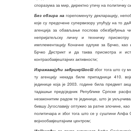
споразума за мир, директно утичу на политичку си
Без обзира на
горепоменуту декларацију, непо
које су предочене супервизору упућују на то даА
агенција за обављање послова обезбјеђења чи
непријатељску личну и техничку присмотр
имплементацију Коначне одлуке за Брчко, као 
Брчко Дистрикт и да таква присмотра и истр
контраобавјештајних активности;
Изражавајући забринутост
због тога што су м
ту агенцију некада биле припадници 410. вој
јединице која је 2003. године била предмет ак
тадашњи предсједник Републике Српске расфо
незаконитим радом те јединице, што је укључива
бившу Југославију оптужио за ратне злочине, ка
политичара и због тога што се у суштини Алфа 
војнообавјештајним центром;
Истичући
да таква активност Алфа Секјурит