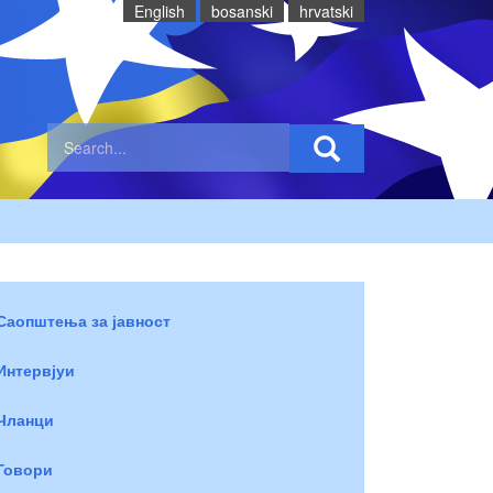
English
bosanski
hrvatski
Саопштења за јавност
Интервјуи
Чланци
Говори