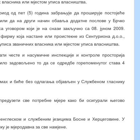
 власника или мјестом уписа власништва.
д од пет (5) година забрањује да проширује постојеће
е или да на други начин обавља додатне послове у Брчко
а уговором који је на снази закључно са 08. јуном 2009.
 фирму која настане или проистекне из Сентуриона д.о.о.,
уписа званичних власника или мјестом уписа власништва.
 честе и насумичне инспекције и контроле просторија
било задовољено то да се одредбе горепоменутог става 4
мах и биће без одлагања објављен у Службеном гласнику
едузети све потребне мјере како би осигурали његово
нглеском и службеним језицима Босне и Херцеговине. У
ку је мјеродавна за све намјене.