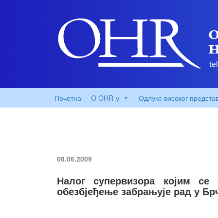
Почетна
O OHR-у
Одлуке високог предста
08.06.2009
Налог супервизора којим се 
обезбјеђење забрањује рад у Бр