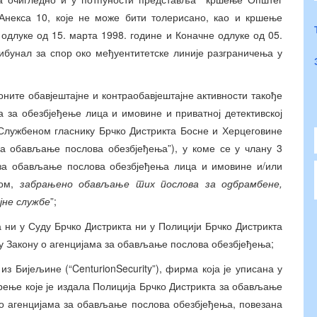
 Анекса 10, које не може бити толерисано, као и кршење
одлуке од 15. марта 1998. године и Коначне одлуке од 05.
рибунал за спор око међуентитетске линије разграничења у
оните обавјештајне и контраобавјештајне активности такође
 за обезбјеђење лица и имовине и приватној детективској
у Службеном гласнику Брчко Дистрикта Босне и Херцеговине
 за обављање послова обезбјеђења”), у коме се у члану 3
е за обављање послова обезбјеђења лица и имовине и/или
ном,
забрањено обављање тих послова за одбрамбене,
јне службе
”;
 ни у Суду Брчко Дистрикта ни у Полицији Брчко Дистрикта
 у Закону о агенцијама за обављање послова обезбјеђења;
 из Бијељине (“CenturionSecurity”), фирма која је уписана у
рење које је издала Полиција Брчко Дистрикта за обављање
 о агенцијама за обављање послова обезбјеђења, повезана