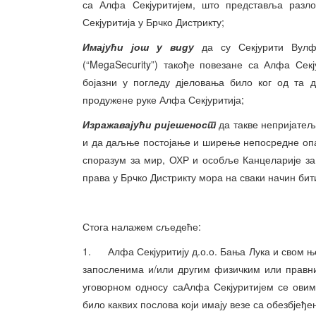
са Алфа Секјуритијем, што представља разло
Секјуритија у Брчко Дистрикту;
Имајући још у виду
да су Секјурити Вулф 
(“MegaSecurity”) такође повезане са Алфа Сек
бојазни у погледу дјеловања било ког од та 
продужене руке Алфа Секјуритија;
Изражавајући ријешеност
да такве непријатељ
и да даљње постојање и ширење непосредне опа
споразум за мир, ОХР и особље Канцеларије за
права у Брчко Дистрикту мора на сваки начин би
Стога налажем сљедеће:
1. Алфа Секјуритију д.о.о. Бања Лука и свом њ
запосленима и/или другим физичким или правни
уговорном односу саАлфа Секјуритијем се ови
било каквих послова који имају везе са обезбјеђе