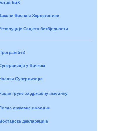
Устав БиХ
Закони Босне и Херцеговине
Резолуције Савјета безбједности
Програм 5+2
Супервизија у Брчком
Налози Супервизора
Радне групе за државну имовину
Попис државне имовине
Мостарска декларација