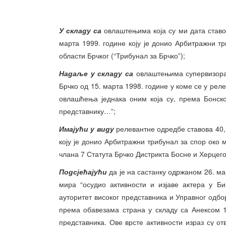
У складу са
овлаштењима која су ми дата ставов
марта 1999. године коју је донио Арбитражни т
области Брчког (“Трибунал за Брчко”);
Надаље у складу са
овлаштењима супервизора 
Брчко од 15. марта 1998. године у коме се у рел
овлашћења једнака оним која су, према Бонск
представнику…”;
Имајући у виду
релевантне одредбе ставова 40, 
коју је донио Арбитражни трибунал за спор око 
члана 7 Статута Брчко Дистрикта Босне и Херцег
Подсјећајући
да је на састанку одржаном 26. ма
мира “осудио активности и изјаве актера у Б
ауторитет високог представника и Управног одбо
према обавезама страна у складу са Анексом 
представника. Ове врсте активности израз су 