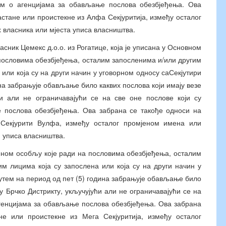
ом о агенцијама за обављање послова обезбјеђења. Ова
астане или проистекне из Алфа Секјуритија, између осталог
 власника или мјеста уписа власништва.
сник Цемекс д.о.о. из Рогатице, која је уписана у Основном
 пословима обезбјеђења, осталим запосленима и/или другим
или која су на други начин у уговорном односу саСекјутири
на забрањује обављање било каквих послова који имају везе
ћи али не ограничавајући се на све оне послове који су
 послова обезбјеђења. Ова забрана се такође односи на
 Секјурити Вулфа, између осталог промјеном имена или
 уписа власништва.
еном особљу које ради на пословима обезбјеђења, осталим
м лицима која су запослена или која су на други начин у
утем на период од пет (5) година забрањује обављање било
у Брчко Дистрикту, укључујући али не ограничавајући се на
агенцијама за обављање послова обезбјеђења. Ова забрана
е или проистекне из Мега Секјуритија, између осталог