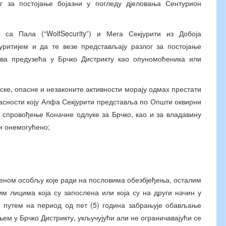
г за постојање бојазни у погледу дјеловања Сентурион
са Пала (“WolfSecurity”) и Мега Секјурити из Добоја
јуритијем и да те везе представљају разлог за постојање
два предузећа у Брчко Дистрикту као опуномоћеника или
ске, опасне и незаконите активности морају одмах престати
сности коју Алфа Секјурити представља по Општи оквирни
 спровођење Коначне одлуке за Брчко, као и за владавину
ти онемогућено;
еном особљу које ради на пословима обезбјеђења, осталим
м лицима која су запослена или која су на други начин у
м путем на период од пет (5) година забрањује обављање
њем у Брчко Дистрикту, укључујући али не ограничавајући се