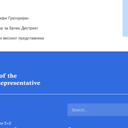
афи Грегоријан
р за Брчко Дистрикт
к високог представника
ам 5+2