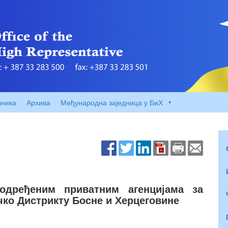
вника
Архива
Међународна заједница у БиХ
одређеним приватним агенцијама за
чко Дистрикту Босне и Херцеговине