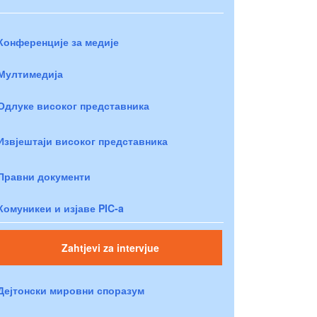
Конференције за медије
Мултимедија
Одлуке високог представника
Извјештаји високог представника
Правни документи
Комуникеи и изјаве PIC-a
Zahtjevi za intervjue
Дејтонски мировни споразум