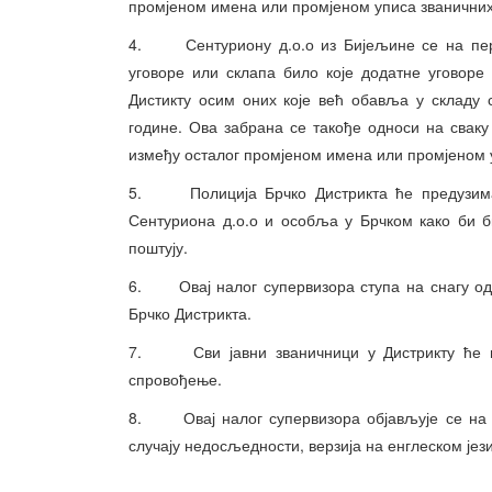
промјеном имена или промјеном уписа званичних
4. Сентуриону д.о.о из Бијељине се на перио
уговоре или склапа било које додатне уговор
Дистикту осим оних које већ обавља у складу с
године. Ова забрана се такође односи на сваку
између осталог промјеном имена или промјеном 
5. Полиција Брчко Дистрикта ће предузимати
Сентуриона д.о.о и особља у Брчком како би 
поштују.
6. Овај налог супервизора ступа на снагу од
Брчко Дистрикта.
7. Сви јавни званичници у Дистрикту ће пр
спровођење.
8. Овај налог супервизора објављује се на е
случају недосљедности, верзија на енглеском јези