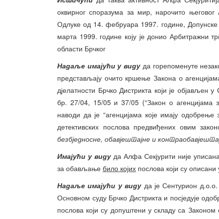
оквирног споразума за мир, нарочито његовог
Одлуке од 14. фебруара 1997. године, Допунске 
марта 1999. године коју је донио Арбитражни т
области Брчког
Надаље имајући у виду
да горепоменуте незак
представљају очито кршење Закона о агенцијама
дјелатности Брчко Дистрикта који је објављен 
бр. 27/04, 15/05 и 37/05 (“Закон о агенцијама
наводи да је “агенцијама које имају одобрењ
детективских послова предвиђених овим зако
безбједносне, обавјештајне и контраобавјешта
Имајући у виду
да Алфа Секјурити није уписана
за обављање
било којих
послова који су описани
Надаље имајући у виду
да је Сентурион д.о.о.
Основном суду Брчко Дистрикта и посједује одоб
послова који су допуштени у складу са Законом