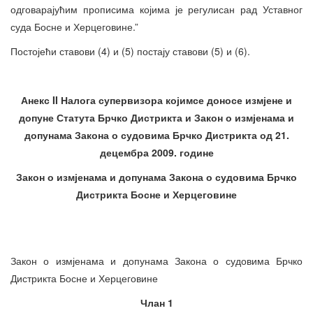
одговарајућим прописима којима је регулисан рад Уставног
суда Босне и Херцеговине.”
Постојећи ставови (4) и (5) постају ставови (5) и (6).
Анекс II Налога супервизора којимсе доносе измјене и
допуне Статута Брчко Дистрикта и Закон о измјенама и
допунама Закона о судовима Брчко Дистрикта од 21.
децембра 2009. године
Закон о измјенама и допунама Закона о судовима Брчко
Дистрикта Босне и Херцеговине
Закон о измјенама и допунама Закона о судовима Брчко
Дистрикта Босне и Херцеговине
Члан 1