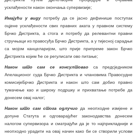
усклађености након окончања супервизије;
Имајући у виду
потребу да се јасно дефинише поступак
оцјене усклађености свих правних аката у правном систему
Брчко Дистрикта, а стога и потребу да релевантни правни
стручњаци из правосуђа Брчко Дистрикта, а у тијесној сарадњи
са мојом канцеларијом, што прије припреме закон Брчко
Дистрикта којим ће се регулисати ово питање;
Након што сам се консултовао
са предсједником
Апелационог суда Брчко Дистрикта и члановима Правосудне
комисијеБрчко Дистрикта и након што сам добио правно
тумачење као и широку подршку и прихватање потребе да
донесем овај налог;
Након што сам стога одлучио
да неопходне измјене и
допуне Статута и одговарајућег законодавства донесем
налогом супервизора и сматрајући да је то најприкладније и
неопходно урадити на овај начин како би се створили услови