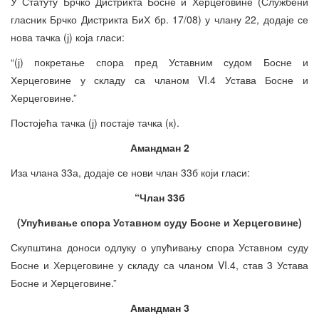
У Статуту Брчко Дистрикта Босне и Херцеговине (Службени
гласник Брчко Дистрикта БиХ бр. 17/08) у члану 22, додаје се
нова тачка (ј) која гласи:
“(ј) покретање спора пред Уставним судом Босне и
Херцеговине у складу са чланом VI.4 Устава Босне и
Херцеговине.”
Постојећа тачка (ј) постаје тачка (к).
Амандман 2
Иза члана 33а, додаје се нови члан 33б који гласи:
“
Члан 33б
(
Упућивање спора Уставном суду Босне и Херцеговине)
Скупштина доноси одлуку о упућивању спора Уставном суду
Босне и Херцеговине у складу са чланом VI.4, став 3 Устава
Босне и Херцеговине.”
Амандман 3