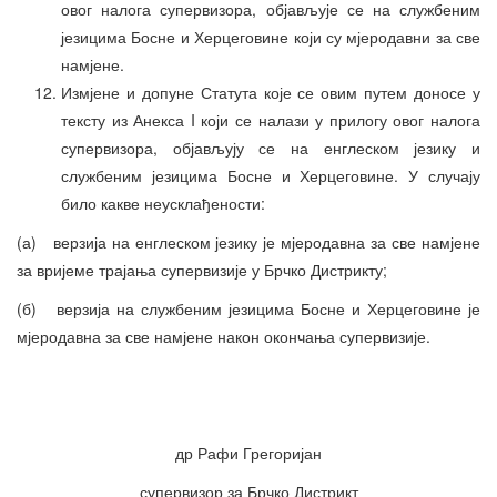
овог налога супервизора, објављује се на службеним
језицима Босне и Херцеговине који су мјеродавни за све
намјене.
Измјене и допуне Статута које се овим путем доносе у
тексту из Анекса I који се налази у прилогу овог налога
супервизора, објављују се на енглеском језику и
службеним језицима Босне и Херцеговине. У случају
било какве неусклађености:
(а) верзија на енглеском језику је мјеродавна за све намјене
за вријеме трајања супервизије у Брчко Дистрикту;
(б) верзија на службеним језицима Босне и Херцеговине је
мјеродавна за све намјене након окончања супервизије.
др Рафи Грегоријан
супервизор за Брчко Дистрикт