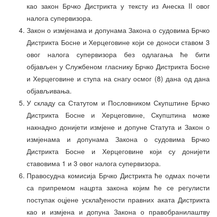
као закон Брчко Дистрикта у тексту из Анеска II овог
налога супервизора.
Закон о измјенама и допунама Закона о судовима Брчко
Дистрикта Босне и Херцеговине који се доноси ставом 3
овог налога супервизора без одлагања ће бити
објављен у Службеном гласнику Брчко Дистрикта Босне
и Херцеговине и ступа на снагу осмог (8) дана од дана
објављивања.
У складу са Статутом и Пословником Скупштине Брчко
Дистрикта Босне и Херцеговине, Скупштина може
накнадно донијети измјене и допуне Статута и Закон о
измјенама и допунама Закона о судовима Брчко
Дистрикта Босне и Херцеговине који су донијети
ставовима 1 и 3 овог налога супервизора.
Правосудна комисија Брчко Дистрикта ће одмах почети
са припремом нацрта закона којим ће се регулисти
поступак оцјене усклађености правних аката Дистрикта
као и измјена и допуна Закона о правобранилаштву