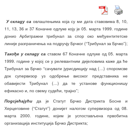
У складу са
овлаштењима која су ми дата ставовима 8, 10,
11, 13, 36 и 37 Коначне одлуке коју је 05. марта 1999. године
донио Арбитражни трибунал за спор око међуентитетске
линије разграничења на подручју Брчког (“Трибунал за Брчко”);
Такође у складу са
ставом 67 Коначне одлуке од 05. марта
1999. године у којој се у релевантним дијеловима каже да ће
Трибунал за Брчко “сачувати јурисдикцију над (…) споромсве
док супервизор уз одобрење високог представника не
обавијести Трибунал (…) да те установе функционишу
ефикасно и, по свему судећи, трајно”;
Подсјећајући
да је Статут Брчко Дистрикта Босне и
Херцеговине (“Статут”) донијет налогом супервизора од 08.
марта 2000. године, којим је успостављена првобитна
организација институција Брчко Дистрикта;