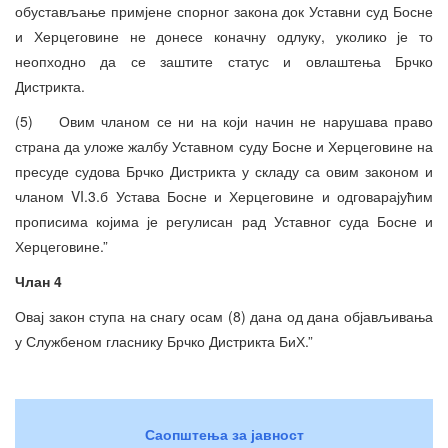
обустављање примјене спорног закона док Уставни суд Босне
и Херцеговине не донесе коначну одлуку, уколико је то
неопходно да се заштите статус и овлаштења Брчко
Дистрикта.
(5) Овим чланом се ни на који начин не нарушава право
страна да уложе жалбу Уставном суду Босне и Херцеговине на
пресуде судова Брчко Дистрикта у складу са овим законом и
чланом VI.3.б Устава Босне и Херцеговине и одговарајућим
прописима којима је регулисан рад Уставног суда Босне и
Херцеговине.”
Члан 4
Овај закон ступа на снагу осам (8) дана од дана објављивања
у Службеном гласнику Брчко Дистрикта БиХ.”
Саопштења за јавност