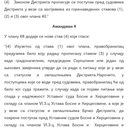
(4) Законом Дистрикта прописује се поступак пред судовима
Дистрикта у вези са захтјевима из горенаведених ставова (1),
(2) и (3) овог члана 40.”
Амандман 4
У члану 68 додаје се нови став (4) који гласи:
“(4) Изузетно од става (1) овог члана, правобранилац
предузима било коју радњу прописану ставом (3) у случају
када градоначелник, предсједник Скупштине или један од
њихових замјеника утврди да се ради о питању које је у вези
са статусом и овлаштењима Дистрикта.Нарочито, у
поступцима који се воде пред судовима, правобранилац ће од
било ког суда тражити, у случају када се појави питање које
спада у надлежност Уставног суда Босне и Херцеговине у
складу са чланом VI.3.ц Устава Босне и Херцеговине, а које је
у вези са статусом и овлаштењима Брчко Дистрикта, да
покрене поступак пред Уставним судом Босне и Херцеговине у
складу са чланом VI.3.ц Устава Босне и Херцеговине и