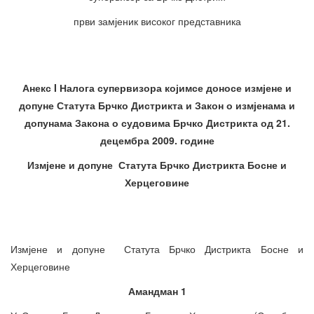
први замјеник високог представника
Анекс I Налога супервизора којимсе доносе измјене и
допуне Статута Брчко Дистрикта и Закон о измјенама и
допунама Закона о судовима Брчко Дистрикта од 21.
децембра 2009. године
Измјене и допуне Статута Брчко Дистрикта Босне и
Херцеговине
Измјене и допуне Статута Брчко Дистрикта Босне и
Херцеговине
Амандман 1