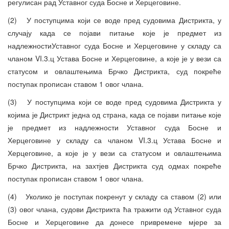
регулисан рад Уставног суда Босне и Херцеговине.
(2) У поступцима који се воде пред судовима Дистрикта, у
случају када се појави питање које је предмет из
надлежностиУставног суда Босне и Херцеговине у складу са
чланом VI.3.ц Устава Босне и Херцеговине, а које је у вези са
статусом и овлаштењима Брчко Дистрикта, суд покреће
поступак прописан ставом 1 овог члана.
(3) У поступцима који се воде пред судовима Дистрикта у
којима је Дистрикт једна од страна, када се појави питање које
је предмет из надлежности Уставног суда Босне и
Херцеговине у складу са чланом VI.3.ц Устава Босне и
Херцеговине, а које је у вези са статусом и овлаштењима
Брчко Дистрикта, на захтјев Дистрикта суд одмах покреће
поступак прописан ставом 1 овог члана.
(4) Уколико је поступак покренут у складу са ставом (2) или
(3) овог члана, судови Дистрикта ћа тражити од Уставног суда
Босне и Херцеговине да донесе привремене мјере за