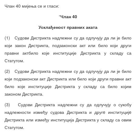
Члан 40 мијења се и гласи:
“
Члан 40
Усклађеност правних аката
(1) Судови Дистрикта надлежни су да одлучују да ли је било
који закон Дистрикта, подзаконски акт или било који други
правни актбило које институције Дистрикта у складу са
Статутом.
(2) Судови Дистрикта надлежни су да одлучују да ли је било
који подзаконски акт Дистрикта или било који други правни акт
било које институције Дистрикта у складу са било којим
законом Дистрикта.
(3) Судови Дистрикта надлежни су да одлучују о сукобу
надлежности између судова Дистрикта и другe институцијe
Дистрикта или између институција Дистрикта у складу са овим
Статутом.