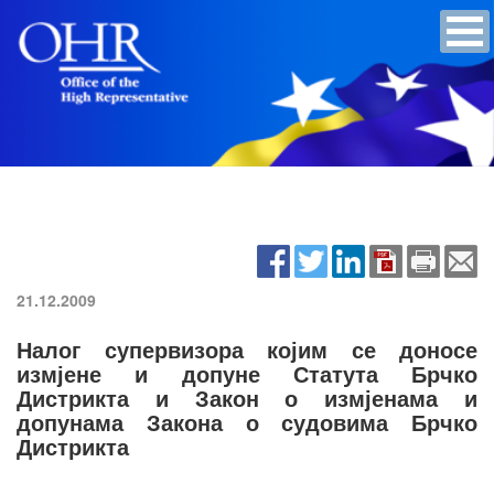
21.12.2009
Налог супервизора којим се доносе
измјене и допуне Статута Брчко
Дистрикта и Закон о измјенама и
допунама Закона о судовима Брчко
Дистрикта