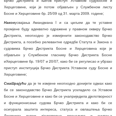
Брчко Дистрикта и његов приступ Уставном судуБосне и
Херцеговине, који је потом објављен у Службеном листу
Босне и Херцеговине бр. 25/09 од 31. марта 2009. године;
Након
усвајања Амандмана I и са циљем да те уставне
промјене буду адекватно одражене у правном оквиру Брчко
Дистрикта, неопходно је измијенити законодавство Брчко
Дистрикта, а посебно релевантне одредбе Статута и Закона о
судовима Брчко Дистрикта Босне и Херцеговина који је
објављен у Службеном гласнику Брчко Дистрикта Босне
иХерцеговине бр. 19/07 и 20/07, како би се регулисао и убрзао
приступ институција Брчко Дистрикта Уставном суду Босне и
Херцеговине;
Сматрајући
да је те измјене неопходно донијети одмах како
би се законодавство Брчко Дистрикта ускладило са Уставом
Босне и Херцеговине и како би се унаприједила дјелотворност
и функционисање судова Брчко Дистрикта и како би се
осигурала заштита интереса, статуса и овлаштења Брчко
Дистрикта путем дјелотворне процедуре и очувања