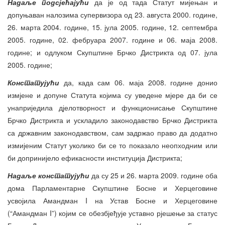
Надаље подсјећајући
да је од тада Статут мијењан и
допуњаван налозима супервизора од 23. августа 2000. године,
26. марта 2004. године, 15. јула 2005. године, 12. септембра
2005. године, 02. фебруара 2007. године и 06. маја 2008.
године; и одлуком Скупштине Брчко Дистрикта од 07. јула
2005. године;
Констатујући
да, када сам 06. маја 2008. године донио
измјене и допуне Статута којима су уведене мјере да би се
унаприједила дјелотворност и функционисање Скупштине
Брчко Дистрикта и ускладило законодавство Брчко Дистрикта
са државним законодавством, сам задржао право да додатно
измијеним Статут уколико би се то показало неопходним или
би допринијело ефикасности институција Дистрикта;
Надаље констатујући
да су 25 и 26. марта 2009. године оба
дома Парламентарне Скупштине Босне и Херцеговине
усвојила Амандман I на Устав Босне и Херцеговине
(“Амандман I”) којим се обезбјеђује уставно рјешење за статус