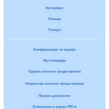
Интервјуи
Чланци
Говори
Конференције за медије
Мултимедија
Одлуке високог представника
Извјештаји високог представника
Правни документи
Комуникеи и изјаве PIC-a