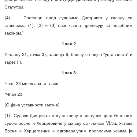
Статутом.
(4) Поступци пред судовима Дистрикта у складу са
ставовима (1), (2) и (3) овог члана прописују се посебним
законом.”
Члан 2
У члану 21, тачка 3), алинеја 6, бришу се ријеч “уставности” и
зарез (,).
Члан 3
Члан 23 мијења се и гласи:
“Члан 23
(Оцјена уставности закона)
(1) Судови Дистрикта могу покренути поступке пред Уставним
судом Босне и Херцеговине у складу са чланом VI.3.ц Устава
Босне и Херцеговине и одговарајућим прописима којима је