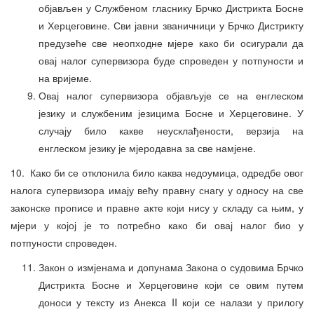
објављен у Службеном гласнику Брчко Дистрикта Босне
и Херцеговине. Сви јавни званичници у Брчко Дистрикту
предузеће све неопходне мјере како би осигурали да
овај налог супервизора буде спроведен у потпуности и
на вријеме.
Овај налог супервизора објављује се на енглеском
језику и службеним језицима Босне и Херцеговине. У
случају било какве неусклађености, верзија на
енглеском језику је мјеродавна за све намјене.
10. Како би се отклонила било каква недоумица, одредбе овог
налога супервизора имају већу правну снагу у односу на све
законске прописе и правне акте који нису у складу са њим, у
мјери у којој је то потребно како би овај налог био у
потпуности спроведен.
Закон о измјенама и допунама Закона о судовима Брчко
Дистрикта Босне и Херцеговине који се овим путем
доноси у тексту из Анекса II који се налази у прилогу