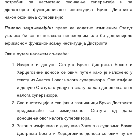
потребни за несметано окончање супервизије и за
дјелотворно функционисање институција Брчко Дистрикта
након окончања супервизије;
Поново задржавајући
право да додатно измијеним Статут
уколико би се то показало неопходним или би допринијело
ефикасном функционисању институција Дистрикта;
Овим путем налажем сљедеће:
Измјене и допуне Статута Брчко Дистрикта Босне и
Херцеговине доносе се овим путем како је изложено у
тексту из Анеска I овог налога супервизора. Ове измјене
и допуне Статута ступају на снагу на дан доношења овог
налога супервизора.
Све институције и сви јавни званичници Брчко Дистрикта
придржаваће се измијењеног Статута од дана
доношења овог налога супервизора.
Закон о измјенама и допунама Закона о судовима Брчко
Дистрикта Босне и Херцеговине доноси се овим путем