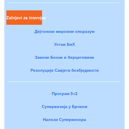
Zahtjevi za intervjue
Дејтонски мировни споразум
Устав БиХ
Закони Босне и Херцеговине
Резолуције Савјета безбједности
Програм 5+2
Супервизија у Брчком
Налози Супервизора