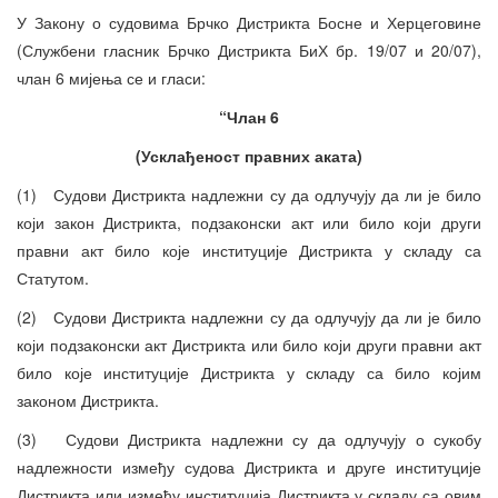
У Закону о судовима Брчко Дистрикта Босне и Херцеговине
(Службени гласник Брчко Дистрикта БиХ бр. 19/07 и 20/07),
члан 6 мијења се и гласи:
“
Члан 6
(
Усклађеност правних аката)
(1) Судови Дистрикта надлежни су да одлучују да ли је било
који закон Дистрикта, подзаконски акт или било који други
правни акт било које институције Дистрикта у складу са
Статутом.
(2) Судови Дистрикта надлежни су да одлучују да ли је било
који подзаконски акт Дистрикта или било који други правни акт
било које институције Дистрикта у складу са било којим
законом Дистрикта.
(3) Судови Дистрикта надлежни су да одлучују о сукобу
надлежности између судова Дистрикта и друге институције
Дистрикта или између институција Дистрикта у складу са овим