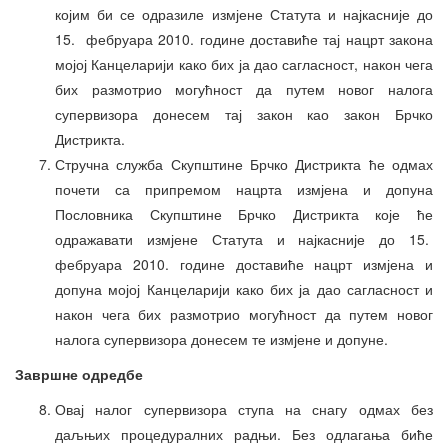
којим би се одразиле измјене Статута и најкасније до
15. фебруара 2010. године доставиће тај нацрт закона
мојој Канцеларији како бих ја дао сагласност, након чега
бих размотрио могућност да путем новог налога
супервизора донесем тај закон као закон Брчко
Дистрикта.
Стручна служба Скупштине Брчко Дистрикта ће одмах
почети са припремом нацрта измјена и допуна
Пословника Скупштине Брчко Дистрикта које ће
одражавати измјене Статута и најкасније до 15.
фебруара 2010. године доставиће нацрт измјена и
допуна мојој Канцеларији како бих ја дао сагласност и
након чега бих размотрио могућност да путем новог
налога супервизора донесем те измјене и допуне.
Завршне одредбе
Овај налог супервизора ступа на снагу одмах без
даљњих процедуралних радњи. Без одлагања биће