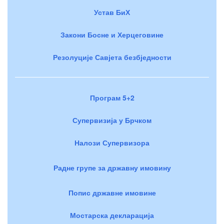
Устав БиХ
Закони Босне и Херцеговине
Резолуције Савјета безбједности
Програм 5+2
Супервизија у Брчком
Налози Супервизора
Радне групе за државну имовину
Попис државне имовине
Мостарска декларација