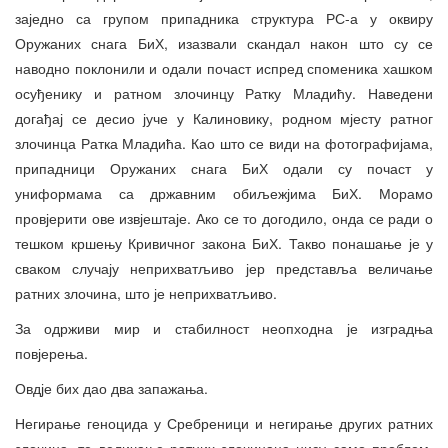
заједно са групом припадника структура РС-а у оквиру
Оружаних снага БиХ, изазвали скандал након што су се
наводно поклонили и одали почаст испред споменика хашком
осуђенику и ратном злочинцу Ратку Младићу. Наведени
догађај се десио јуче у Калиновику, родном мјесту ратног
злочинца Ратка Младића. Као што се види на фотографијама,
припадници Оружаних снага БиХ одали су почаст у
униформама са државним обиљежјима БиХ. Морамо
провјерити ове извјештаје. Ако се то догодило, онда се ради о
тешком кршењу Кривичног закона БиХ. Такво понашање је у
сваком случају неприхватљиво јер представља величање
ратних злочина, што је неприхватљиво.
За одрживи мир и стабилност неопходна је изградња
повјерења.
Овдје бих дао два запажања.
Негирање геноцида у Сребреници и негирање других ратних