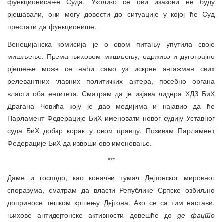
функционисање Суда. Уколико се ови изазови не буду
рјешавали, они могу довести до ситуације у којој ће Суд
престати да функционише.
Венецијанска комисија је о овом питању упутила своје
мишљење. Према њиховом мишљењу, одрживо и дуготрајно
рјешење може се наћи само уз искрен ангажман свих
релевантних главних политичких актера, посебно органа
власти оба ентитета. Сматрам да је изјава лидера ХДЗ БиХ
Драгана Човића коју је дао медијима и најавио да ће
Парламент Федерације БиХ именовати новог судију Уставног
суда БиХ добар корак у овом правцу. Позивам Парламент
Федерације БиХ да изврши ово именовање.
***
Даме и господо, као коначни тумач Дејтонског мировног
споразума, сматрам да власти Републике Српске озбиљно
доприносе тешком кршењу Дејтона. Ако се са тим настави,
њихове антидејтонске активности довешће до
де фа
ц
то