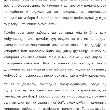
Босне и Херцеговине. Те измјене и допуне су у великој мјери
прихваћене и видимо да се припреме за одржавање
општинских избора 6. октобра ове године добро одвијају и да
су у току интензивне активности.
Такође сам увео забрану да се лица која је било који
међународни или домаћи суд осудио за злочин геноцида,
злочине против човјечности или ратне злочине кандидују на
изборима или обављају било коју јавну функцију на коју су
изабрани или именовани. Моје је мишљење – које дијели и
специјални савјетник UN-а за превенцију геноцида, као и
удружења жртава – да је ова забрана неопходна за изградњу
међусобног повјерења у институцијама, као и међу народима.
Уз вашу дозволу, господине предсједавајући, овдје ћу
одступити од свог извештаја како бих се осврнуо на један
јучерашњи догађај. Нажалост, постоје информације да су неки
од највиших војних званичника БиХ, укључујући и замјеника
министра одбране и замјеника начелника Генералштаба,