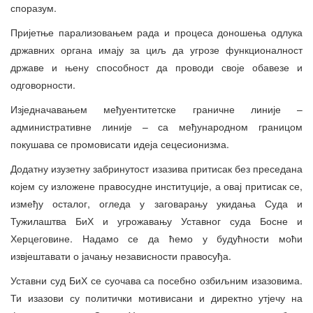
споразум.
Пријетње парализовањем рада и процеса доношења одлука
државних органа имају за циљ да угрозе функционалност
државе и њену способност да проводи своје обавезе и
одговорности.
Изједначавањем међуентитетске граничне линије –
административне линије – са међународном границом
покушава се промовисати идеја сецесионизма.
Додатну изузетну забринутост изазива притисак без преседана
којем су изложене правосудне институције, а овај притисак се,
између осталог, огледа у заговарању укидања Суда и
Тужилаштва БиХ и угрожавању Уставног суда Босне и
Херцеговине. Надамо се да ћемо у будућности моћи
извјештавати о јачању независности правосуђа.
Уставни суд БиХ се суочава са посебно озбиљним изазовима.
Ти изазови су политички мотивисани и директно утјечу на