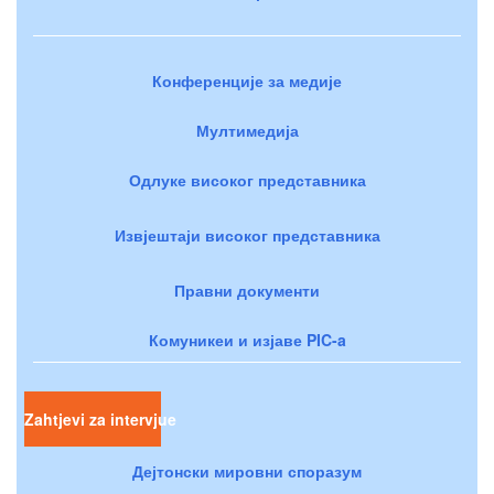
Конференције за медије
Мултимедија
Одлуке високог представника
Извјештаји високог представника
Правни документи
Комуникеи и изјаве PIC-a
Zahtjevi za intervjue
Дејтонски мировни споразум