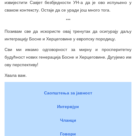
извијестити Савјет безбједности УН-а да је ово испуњено у
сваком контексту. Остаје да се уради још много тога.
***
Позивам све да искористе овај тренутак да осигурају даљу
интеграцију Босне и Херцеговине у европску породицу.
Сви ми имамо одговорност за мирну и просперитетну
будућност нових генерација Босне и Херцеговине. Дугујемо им
ову перспективу!
Хвала вам.
Саопштења за јавност
Интервјуи
Чланци
Говори