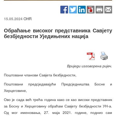
15.05.2024
OHR
Обраћање високог представника Савјету
безбједности Уједињених нација
Вриједи изговорена ријеч.
Поштовани чланови Савјета безбједности,
Поштовани предсједавајући Предсједништва Босне и
Херцеговине,
Ово је сада већ трећа година како се као високи представник
за Босну и Херцеговину обраћам Савјету безбједности УН-а.
Од мог именовања, 27. маја 2021. године, поднио сам