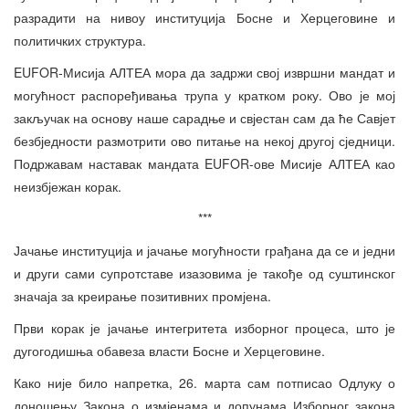
разрадити на нивоу институција Босне и Херцеговине и
политичких структура.
EUFOR-Мисија АЛТЕА мора да задржи свој извршни мандат и
могућност распоређивања трупа у кратком року. Ово је мој
закључак на основу наше сарадње и свјестан сам да ће Савјет
безбједности размотрити ово питање на некој другој сједници.
Подржавам наставак мандата EUFOR-ове Мисије АЛТЕА као
неизбјежан корак.
***
Јачање институција и јачање могућности грађана да се и једни
и други сами супротставе изазовима је такође од суштинског
значаја за креирање позитивних промјена.
Први корак је јачање интегритета изборног процеса, што је
дугогодишња обавеза власти Босне и Херцеговине.
Како није било напретка, 26. марта сам потписао Одлуку о
доношењу Закона о измјенама и допунама Изборног закона