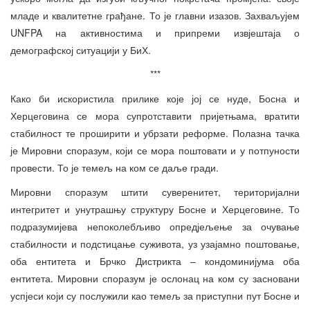
младе и квалитетне грађане. То је главни изазов. Захваљујем
UNFPA на активностима и припреми извјештаја о
демографској ситуацији у БиХ.
***
Како би искористила прилике које јој се нуде, Босна и
Херцеговина се мора супротставити пријетњама, вратити
стабилност те проширити и убрзати реформе. Полазна тачка
је Мировни споразум, који се мора поштовати и у потпуности
провести. То је темељ на ком се даље гради.
Мировни споразум штити суверенитет, територијални
интегритет и унутрашњу структуру Босне и Херцеговине. То
подразумијева непоколебљиво опредјељење за очување
стабилности и подстицање суживота, уз узајамно поштовање,
оба ентитета и Брчко Дистрикта – кондоминијума оба
ентитета. Мировни споразум је ослонац на ком су засновани
успјеси који су послужили као темељ за приступни пут Босне и