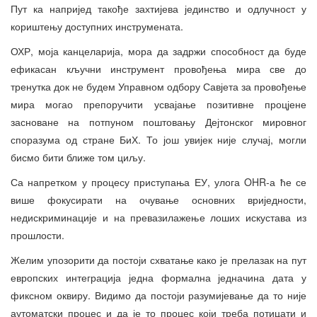
Пут ка напријед такође захтијева јединство и одлучност у
кориштењу доступних инструмената.
ОХР, моја канцеларија, мора да задржи способност да буде
ефикасан кључни инструмент провођења мира све до
тренутка док не будем Управном одбору Савјета за провођење
мира могао препоручити усвајање позитивне процјене
засноване на потпуном поштовању Дејтонског мировног
споразума од стране БиХ. То још увијек није случај, могли
бисмо бити ближе том циљу.
Са напретком у процесу приступања ЕУ, улога OHR-а ће се
више фокусирати на очување основних вриједности,
недискриминације и на превазилажење лоших искустава из
прошлости.
Желим упозорити да постоји схватање како је прелазак на пут
европских интеграција једна формална једначина дата у
фиксном оквиру. Видимо да постоји разумијевање да то није
аутоматски процес и да је то процес који треба потицати и