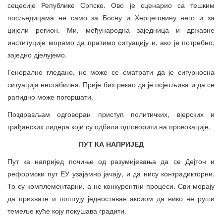
сецесије Републике Српске. Ово је сценарио са тешким
посљедицама не само за Босну и Херцеговину него и за
цијели регион. Ми, међународна заједница и државне
институције морамо да пратимо ситуацију и, ако је потребно,
заједно дјелујемо.
Генерално гледано, не може се сматрати да је сигурносна
ситуација нестабилна. Прије бих рекао да је осјетљива и да се
рапидно може погоршати.
Поздрављам одговоран приступ политичких, вјерских и
грађанских лидера који су одбили одговорити на провокације.
ПУТ КА НАПРИЈЕД
Пут ка напријед почиње од разумијевања да се Дејтон и
реформски пут ЕУ узајамно јачају, и да нису контрадикторни.
То су комплементарни, а не конкурентни процеси. Сви морају
да прихвате и поштују једноставан аксиом да нико не руши
темеље куће коју покушава градити.