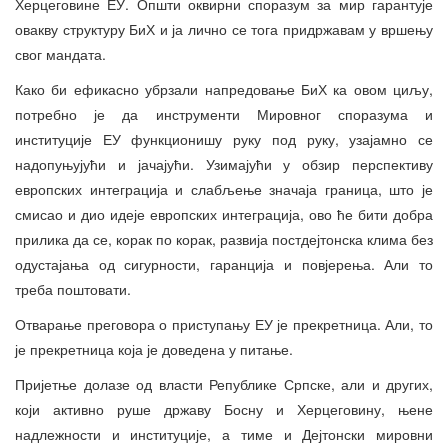
Херцеговине ЕУ. Општи оквирни споразум за мир гарантује
овакву структуру БиХ и ја лично се тога придржавам у вршењу
свог мандата.
Како би ефикасно убрзали напредовање БиХ ка овом циљу,
потребно је да инструменти Мировног споразума и
институције ЕУ функционишу руку под руку, узајамно се
надопуњујући и јачајући. Узимајући у обзир перспективу
европских интеграција и слабљење значаја граница, што је
смисао и дио идеје европских интеграција, ово ће бити добра
прилика да се, корак по корак, развија постдејтонска клима без
одустајања од сигурности, гаранција и повјерења. Али то
треба поштовати.
Отварање преговора о приступању ЕУ је прекретница. Али, то
је прекретница која је доведена у питање.
Пријетње долазе од власти Републике Српске, али и других,
који активно руше државу Босну и Херцеговину, њене
надлежности и институције, а тиме и Дејтонски мировни