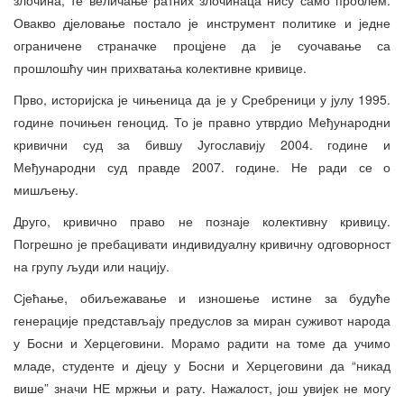
злочина, те величање ратних злочинаца нису само проблем.
Овакво дјеловање постало је инструмент политике и једне
ограничене страначке процјене да је суочавање са
прошлошћу чин прихватања колективне кривице.
Прво, историјска је чињеница да је у Сребреници у јулу 1995.
године почињен геноцид. То је правно утврдио Међународни
кривични суд за бившу Југославију 2004. године и
Међународни суд правде 2007. године. Не ради се о
мишљењу.
Друго, кривично право не познаје колективну кривицу.
Погрешно је пребацивати индивидуалну кривичну одговорност
на групу људи или нацију.
Сјећање, обиљежавање и изношење истине за будуће
генерације представљају предуслов за миран суживот народа
у Босни и Херцеговини. Морамо радити на томе да учимо
младе, студенте и дјецу у Босни и Херцеговини да “никад
више” значи НЕ мржњи и рату. Нажалост, још увијек не могу