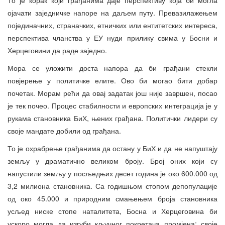
То је корак који грађанима даје перспективу која би могла
ојачати заједничке напоре на даљем путу. Превазилажењем
појединачних, страначких, етничких или ентитетских интереса,
перспектива чланства у ЕУ нуди прилику свима у Босни и
Херцеговини да раде заједно.
Мора се уложити доста напора да би грађани стекли
повјерење у политичке елите. Ово би могао бити добар
почетак. Морам рећи да овај задатак још није завршен, посао
је тек почео. Процес стабилности и европских интеграција је у
рукама становника БиХ, њених грађана. Политички лидери су
своје мандате добили од грађана.
То је охрабрење грађанима да остану у БиХ и да не напуштају
земљу у драматично великом броју. Број оних који су
напустили земљу у посљедњих десет година је око 600.000 од
3,2 милиона становника. Са годишњом стопом депопулације
од око 45.000 и природним смањењем броја становника
усљед ниске стопе наталитета, Босна и Херцеговина би
ускоро могла да изгуби кључног покретача промјена: своје