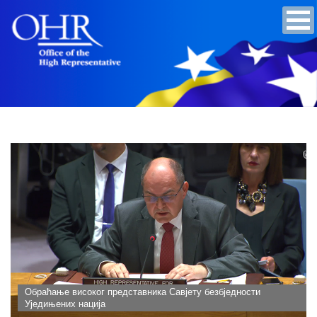
Обраћање високог представника Савјету безбједности
Уједињених нација