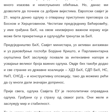
много изазова и неиспуњених обећања. Но, данас ми
дозволите да почнем са добрим вијестима. Европски савјет је
21. марта донио одлуку о отварању приступних преговора са
Босном и Херцеговином. Честитам предсједнику Бећировићу,
у име грађана БиХ, на овом неизмјерно важном кораку који
може бити прекретница и одлучујући тренутак за БиХ.
Предсједништво БиХ, Савјет министара, уз активан ангажман
и уз руковођење госпође Борјане Кришто, и Парламентарна
скупштина БиХ заслужују похвале за интензивне напоре и
усвајање великог броја важних одлука. Овдје бих такође додао
и све странке из државне коалиције – ХДЗ БиХ, СДП БиХ, НС,
НиП, СНСД – и конструктивну опозицију, тако да можемо рећи
да су многи дали значајан допринос.
Прије свега, одлука Савјета ЕУ је геополитички оправдана
одлука. Грађани су у страху од сваког рата. Они желе и
заслужују мир и стабилност.