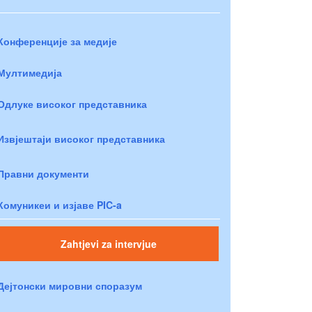
Конференције за медије
Мултимедија
Одлуке високог представника
Извјештаји високог представника
Правни документи
Комуникеи и изјаве PIC-a
Zahtjevi za intervjue
Дејтонски мировни споразум