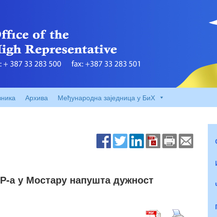
вника
Архива
Међународна заједница у БиХ
Р-а у Мостару напушта дужност