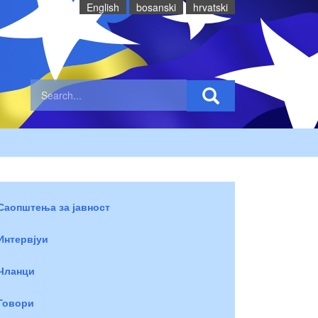
English
bosanski
hrvatski
Саопштења за јавност
Интервјуи
Чланци
Говори