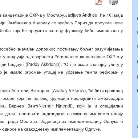
 канцеларије ОХР-а у Мостару,Jacljues Andrieu ће 10. маја
цији. Амбасадор Андриеу се враћа у Париз да преузме нове
Особа која ће преузети његову функцију биће именована у
 посебно значајан допринос постизању бољег разумијевања
а у подручју одговорности Регионалне канцеларије ОХР-а у
еди Ешдаун (Paddy Ashdonjn). “Он је имао значајну улогу у
о је имало огроман утицај на убрзање темпа реформи у
один Анатолиј Викторов (Anatoly Viktorov), ће бити вршилац
особе која ће на овој функцији наслиједити амбасадора
ка, Вернер Вент(Njerner Njnendt), који је и специјални
 и даље наставити надгледати свеукупну имплементацију
аве града Мостара. Јединица за имплементацију Одлуке о
се односе на свакодневну имплементацију Одлуке.