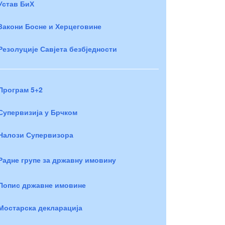
Устав БиХ
Закони Босне и Херцеговине
Резолуције Савјета безбједности
Програм 5+2
Супервизија у Брчком
Налози Супервизора
Радне групе за државну имовину
Попис државне имовине
Мостарска декларација