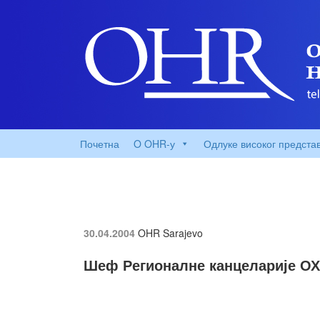
Почетна
O OHR-у
Одлуке високог предста
30.04.2004
OHR Sarajevo
Шеф Регионалне канцеларије ОХ