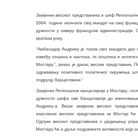
Замјеник високог представника и шеф Регионалне
2004. године окончати свој мандат на овој функ
дужности у оквиру француске администрације. 
кратком року.
“Амбасадор Андриеу је током свог мандата дао
између опшина и кантона, те општина и ентитет
Мостару.”, рекао је данас високи представник, П
одржавању позитивног политичког окружења шт
подручју Херцеговине.”
Замјеник Регионалне канцеларије у Мостару, госп
дужности шефа ове Канцеларије до именовања 
Андриеу-а. Виши замјеник високог представни
изасланик високог представника за Мостар ће
Одлуке високог представника о уједињењу упр
Мостару ће и даље подузимати активности које 