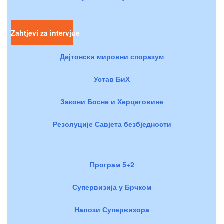
Zahtjevi za intervjue
Дејтонски мировни споразум
Устав БиХ
Закони Босне и Херцеговине
Резолуције Савјета безбједности
Програм 5+2
Супервизија у Брчком
Налози Супервизора