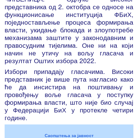
представника од 2. октобра се односе на
функционисање институција ФБиХ,
поједностављење процеса формирања
власти, укидање блокада и злоупотребе
механизама заштите у законодавним и
правосудним тијелима. Оне ни на који
начин не утичу на вољу гласача и
резултат Оштих избора 2022.
Избори припадају гласачима. Високи
представник је више пута нагласио како
ће да инсистира на поштивању и
провођењу воље гласача у поступку
формирања власти, што није био случај
у Федерацији БиХ у протекле четири
године.
Саопштења за јавност