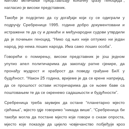
нагласио је високи представник.
Такође је подсјетио да су догађаји који су се одиграли у
подручју Сребренице 1995. године добро документовани и
истражени те да су и домаћи и међународни судови утврдили
да је почињен геноцид. “Нико од њих није оптужио ни један
народ, јер нема лоших народа. Има само лоших особа”.
Говорећи о помирењу, високи представник је још једном
упутио апел политичарима да закопају ратне сјекире, да
пронађу мудрост и храброст да поведу грађане БиХ у
будућност. “Након 25 година, вријеме је да се крене напријед,
да се прошлост остави историчарима да се њоме баве са
поштовањем те да се окренемо садашњости и будућности”.
Сребреница треба заувијек да остане “планетарно мјесто
сјећања”, мјесто гдје говоримо “никада више”. “Сребреница би
такође могла да постане мјесто које говори о снази опроста,
мјесто које показује да цијело човјечанство побјеђује кроз