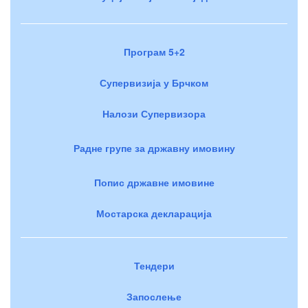
Програм 5+2
Супервизија у Брчком
Налози Супервизора
Радне групе за државну имовину
Попис државне имовине
Мостарска декларација
Тендери
Запослење