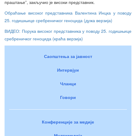
праштање”, закључио је високи представник.
Обраћање високог представника Валентина Инцка у поводу
25. годишњице сребреничког геноцида (дужа верзија)
ВИДЕО: Порука високог представника у поводу 25. годишњице
сребреничког геноцида (краћа верзија)
Саопштења за јавност
Интервјуи
Чланци
Говори
Конференције за медије
Мултимедија