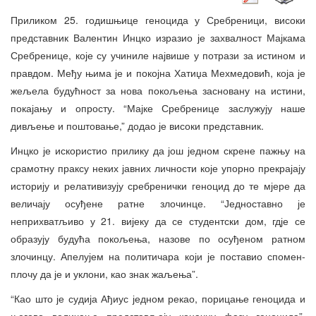
Приликом 25. годишњице геноцида у Сребреници, високи
представник Валентин Инцко изразио је захвалност Мајкама
Сребренице, које су учиниле највише у потрази за истином и
правдом. Међу њима је и покојна Хатиџа Мехмедовић, која је
жељела будућност за нова покољења засновану на истини,
покајању и опросту. “Мајке Сребренице заслужују наше
дивљење и поштовање,” додао је високи представник.
Инцко је искористио прилику да још једном скрене пажњу на
срамотну праксу неких јавних личности које упорно прекрајају
историју и релативизују сребренички геноцид до те мјере да
величају осуђене ратне злочинце. “Једноставно је
неприхватљиво у 21. вијеку да се студентски дом, гдје се
образују будућа покољења, назове по осуђеном ратном
злочинцу. Апелујем на политичара који је поставио спомен-
плочу да је и уклони, као знак жаљења”.
“Као што је судија Ађиус једном рекао, порицање геноцида и
његово величање представљају коначну фазу геноцида”,