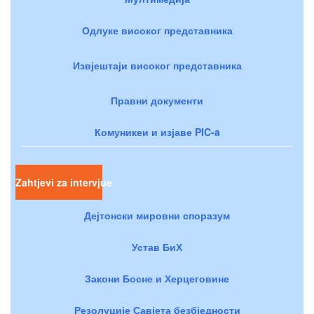
Одлуке високог представника
Извјештаји високог представника
Правни документи
Комуникеи и изјаве PIC-a
Zahtjevi za intervjue
Дејтонски мировни споразум
Устав БиХ
Закони Босне и Херцеговине
Резолуције Савјета безбједности