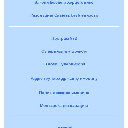
Закони Босне и Херцеговине
Резолуције Савјета безбједности
Програм 5+2
Супервизија у Брчком
Налози Супервизора
Радне групе за државну имовину
Попис државне имовине
Мостарска декларација
Тендери