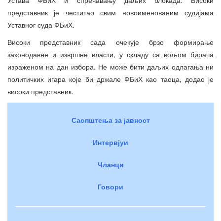
представник је честитао свим новоименованим судијама
Уставног суда ФБиХ.
Високи представник сада очекује брзо формирање
законодавне и извршне власти, у складу са вољом бирача
израженом на дан избора. Не може бити даљих одлагања ни
политичких игара које би држале ФБиХ као таоца, додао је
високи представник.
Саопштења за јавност
Интервјуи
Чланци
Говори