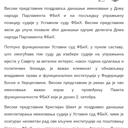
Високи представник поздравља данашње именовање у Дому
народа Парламента ФБиХ и на посљедњу упражњену
позицију судије у Уставном суду ФБиХ. Високи представник
жели да упути похвале због данашње одлуке делегата Дома
народа Парламента ФБиХ.
Потпуно функционалан Уставни суд ФБиХ, у пуном саставу,
што омогућава том суду да изабере судије на упражњена
мјеста у Савјету за витални интерес, након година одлагања и
политичких блокада, је важан елеменат у обнављању
владавине права и функционалних институција у Федерацији
Босне и Херцеговине. Високи представник је рекао да је ово
именовање важан корак у провођењу Пакета
функционалности ФБиХ који је донио 2. октобра.
Високи представник Кристијан Шмит је поздравио данашње
комплетирања именовања судија у Уставни суд ФБиХ, чиме је
осигуран неометан рад ове кључне институције на поштовању
Устава ФБиХ и спречавању даљих блокада. Високи