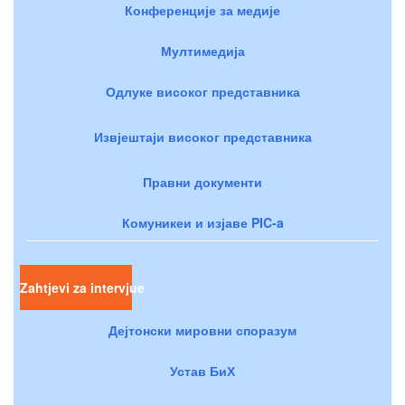
Конференције за медије
Мултимедија
Одлуке високог представника
Извјештаји високог представника
Правни документи
Комуникеи и изјаве PIC-a
Zahtjevi za intervjue
Дејтонски мировни споразум
Устав БиХ