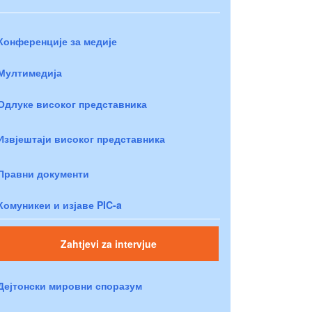
Конференције за медије
Мултимедија
Одлуке високог представника
Извјештаји високог представника
Правни документи
Комуникеи и изјаве PIC-a
Zahtjevi za intervjue
Дејтонски мировни споразум