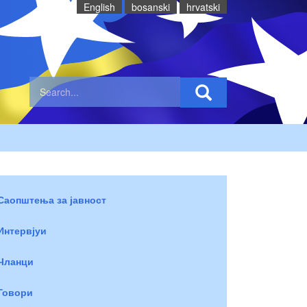
English
bosanski
hrvatski
Саопштења за јавност
Интервјуи
Чланци
Говори