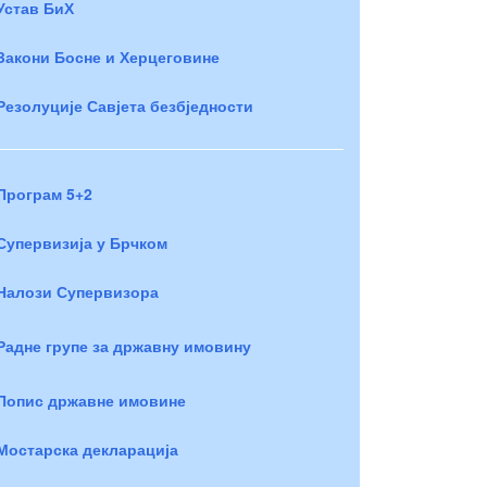
Устав БиХ
Закони Босне и Херцеговине
Резолуције Савјета безбједности
Програм 5+2
Супервизија у Брчком
Налози Супервизора
Радне групе за државну имовину
Попис државне имовине
Мостарска декларација