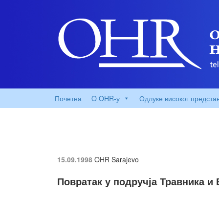
Почетна
O OHR-у
Одлуке високог предста
15.09.1998
OHR Sarajevo
Повратак у подручја Травника и 