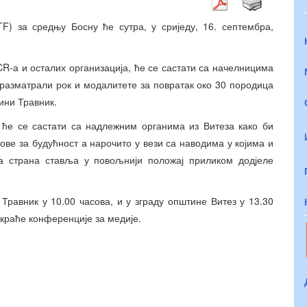
TF) за средњу Босну ће сутра, у сриједу, 16. септембра,
-а и осталих организација, ће се састати са начелницима
 разматрали рок и модалитете за повратак око 30 породица
тини Травник.
 ће се састати са надлежним органима из Витеза како би
ве за будућност а нарочито у вези са наводима у којима и
а страна ставља у повољнији положај приликом додјеле
Травник у 10.00 часова, и у зграду општине Витез у 13.30
 краће конференције за медије.