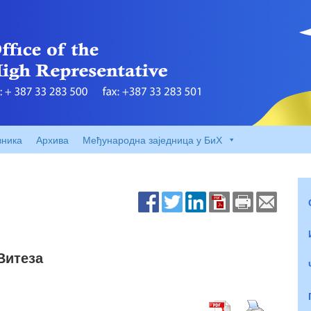
вника
Архива
Међународна заједница у БиХ
Витеза