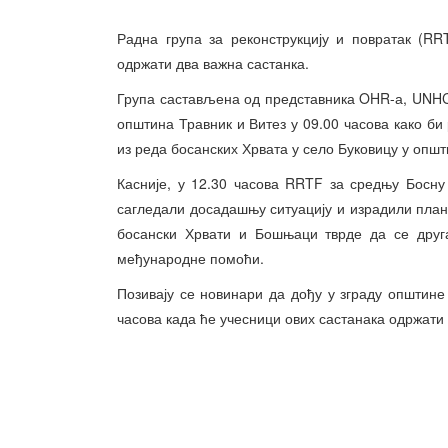
Радна група за реконструкцију и повратак (RR
одржати два важна састанка.
Група састављена од представника OHR-а, UNHCR
општина Травник и Витез у 09.00 часова како би
из реда босанских Хрвата у село Буковицу у опш
Касније, у 12.30 часова RRTF за средњу Босну
сагледали досадашњу ситуацију и израдили плано
босански Хрвати и Бошњаци тврде да се друг
међународне помоћи.
Позивају се новинари да дођу у зграду општине 
часова када ће учесници ових састанака одржати