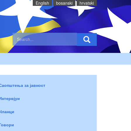
English
bosanski
hrvatski
Саопштења за јавност
Интервјуи
Чланци
Говори