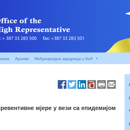
вника
Архива
Међународна заједница у БиХ
превентивне мјере у вези са епидемијом