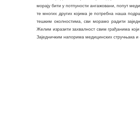
морају бити у потпуности ангажовани, попут мед
те многих других којима је потребна наша подрш
тешким околностима, сви морамо радити зајед
Желим изразити захвалност свим грађанима кој
Заједничким напорима медицинских стручњака и о