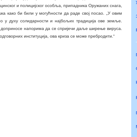
ицинског и полицијског особља, припадника Оружаних снага,
ка како би били у могућности да раде свој посао. „У овим
но у духу солидарности и најбољих традиција ове земље.
и доприносе напорима да се спријечи даље ширење вируса.
дговорних институција, ова криза се може пребродити.“