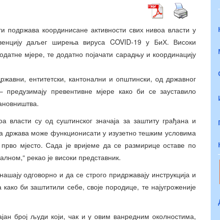
ти подржава координисане активности свих нивоа власти у
венцију даљег ширења вируса COVID-19 у БиХ. Високи
додатне мјере, те додатно појачати сарадњу и координацију
државни, ентитетски, кантонални и општински, од државног
 предузимају превентивне мјере како би се зауставило
ановништва.
оа власти су од суштинског значаја за заштиту грађана и
да држава може функционисати у изузетно тешким условима
 прво мјесто. Сада је вријеме да се размирице оставе по
лном,“ рекао је високи представник.
нашају одговорно и да се строго придржавају инструкција и
а како би заштитили себе, своје породице, те најугроженије
ајан број људи који, чак и у овим ванредним околностима,