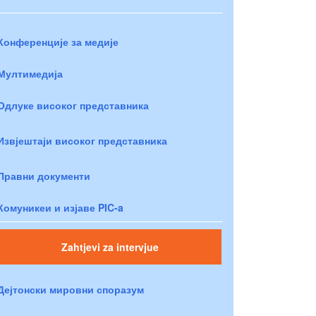
Конференције за медије
Мултимедија
Одлуке високог представника
Извјештаји високог представника
Правни документи
Комуникеи и изјаве PIC-a
Zahtjevi za intervjue
Дејтонски мировни споразум