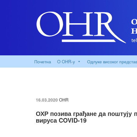
Почетна
O OHR-у
Одлуке високог предста
16.03.2020
OHR
ОХР позива грађане да поштују 
вируса COVID-19