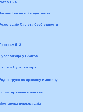
Устав БиХ
Закони Босне и Херцеговине
Резолуције Савјета безбједности
Програм 5+2
Супервизија у Брчком
Налози Супервизора
Радне групе за државну имовину
Попис државне имовине
Мостарска декларација