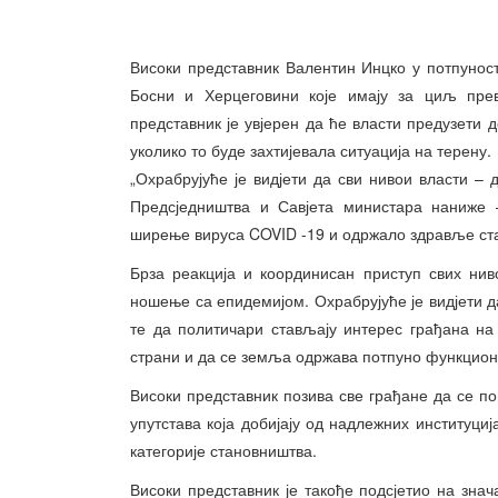
Високи представник Валентин Инцко у потпунос
Босни и Херцеговини које имају за циљ пре
представник је увјерен да ће власти предузети 
уколико то буде захтијевала ситуација на терену.
„Охрабрујуће је видјети да сви нивои власти – 
Предсједништва и Савјета министара наниже –
ширење вируса COVID -19 и одржало здравље ст
Брза реакција и координисан приступ свих нив
ношење са епидемијом. Охрабрујуће је видјети 
те да политичари стављају интерес грађана на
страни и да се земља одржава потпуно функциона
Високи представник позива све грађане да се по
упутстава која добијају од надлежних институциј
категорије становништва.
Високи представник је такође подсјетио на знач