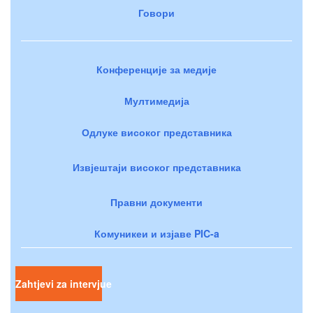
Говори
Конференције за медије
Мултимедија
Одлуке високог представника
Извјештаји високог представника
Правни документи
Комуникеи и изјаве PIC-a
Zahtjevi za intervjue