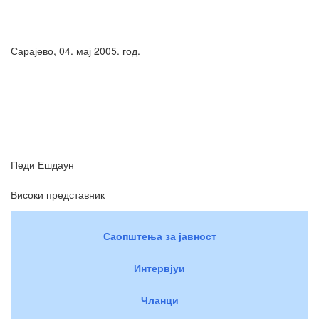
Сарајево, 04. мај 2005. год.
Педи Ешдаун
Високи представник
Саопштења за јавност
Интервјуи
Чланци