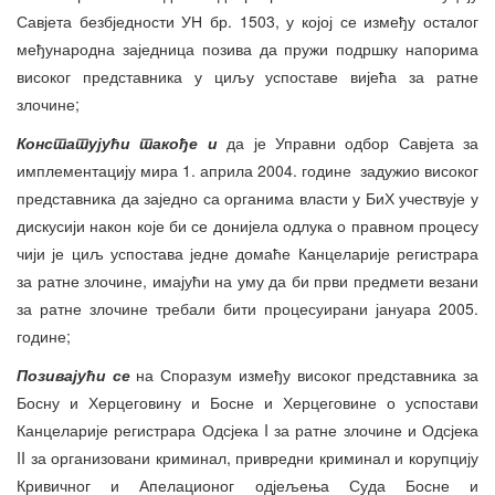
Савјета безбједности УН бр. 1503, у којој се између осталог
међународна заједница позива да пружи подршку напорима
високог представника у циљу успоставе вијећа за ратне
злочине;
Констат
ујући такође и
да је Управни одбор Савјета за
имплементацију мира 1. априла 2004. године задужио високог
представника да заједно са органима власти у БиХ учествује у
дискусији након које би се донијела одлука о правном процесу
чији је циљ успостава једне домаће Канцеларије регистрара
за ратне злочине, имајући на уму да би први предмети везани
за ратне злочине требали бити процесуирани јануара 2005.
године;
Позивајући се
на Споразум између високог представника за
Босну и Херцеговину и Босне и Херцеговине о успостави
Канцеларије регистрара Одсјека I за ратне злочине и Одсјека
II за организовани криминал, привредни криминал и корупцију
Кривичног и Апелационог одјељења Суда Босне и