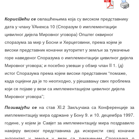
Користећи се
овлашћењима која су високом представнику
дата у члану VАнекса 10 (Споразум o имплементацији
цивилног дијела Мировног уговора) Општег оквирног
споразума за мир у Босни и Херцеговини, према којем је
високи представник коначни ауторитет у земљи за тумачење
горе наведеног Споразума о имплементацији цивилног дијела
Мировног уговора; и посебно узевши у обзир члан II 1. (д)
истог Споразума према којем високи представник “помаже,
када оцијени да је то неопходно, у рјешавању свих проблема
који се појаве у вези са имплементацијом цивилног дијела
Мировног уговора”;
Позивајући се
на став XI.2 Закључака са Конференције за
имплементацију мира одржане у Бону 9. и 10. децембра 1997.
године, у којем је Савјет за имплементацију мира поздравило
намјеру високог представника да искористи свој коначни
ауторитет у земљи у вези са тумачењем Споразума о