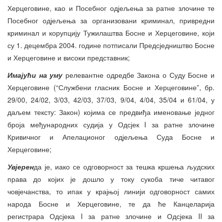
Херцеговине, као и Посебног одјељења за ратне злочине те
Посебног одјељења за организовани криминал, привредни
криминал и корупцију Тужилаштва Босне и Херцеговине, који
су 1. децембра 2004. године потписали Предсједништво Босне
и Херцеговине и високи представник;
Имајући на уму
релевантне одредбе Закона о Суду Босне и
Херцеговине (“Службени гласник Босне и Херцеговине”, бр.
29/00, 24/02, 3/03, 42/03, 37/03, 9/04, 4/04, 35/04 и 61/04, у
даљем тексту: Закон) којима се предвиђа именовање једног
броја међународних судија у Одсјек I за ратне злочине
Кривичног и Апелационог одјељења Суда Босне и
Херцеговине;
Увјерен
да је, иако се одговорност за тешка кршења људских
права до којих је дошло у току сукоба тиче читавог
човјечанства, то ипак у крајњој линији одговорност самих
народа Босне и Херцеговине, те да ће Канцеларија
регистрара Одсјека I за ратне злочине и Одсјека II за