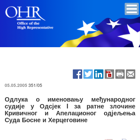
05.05.2005
351/05
Одлука о именовању међународног
судије у Одсјек I за ратне злочине
Кривичног и Апелационог одјељења
Суда Босне и Херцеговине