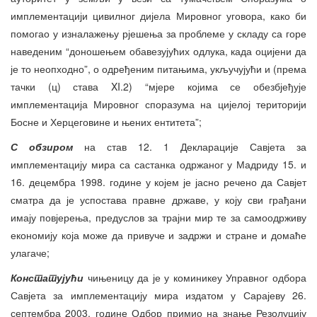
имплементацији цивилног дијела Мировног уговора, како би
помогао у изналажењу рјешења за проблеме у складу са горе
наведеним “доношењем обавезујућих одлука, када оцијени да
је то неопходно”, о одређеним питањима, укључујући и (према
тачки (ц) става XI.2) “мјере којима се обезбјеђује
имплементација Мировног споразума на цијелој територији
Босне и Херцеговине и њених ентитета”;
С обзиром
на став 12. 1 Декларације Савјета за
имплементацију мира са састанка одржаног у Мадриду 15. и
16. децембра 1998. године у којем је јасно речено да Савјет
сматра да је успостава правне државе, у коју сви грађани
имају повјерења, предуслов за трајни мир те за самоодрживу
економију која може да привуче и задржи и стране и домаће
улагаче;
Констатујући
чињеницу да је у коминикеу Управног одбора
Савјета за имплементацију мира издатом у Сарајеву 26.
септембра 2003. године Одбор примио на знање Резолуцију