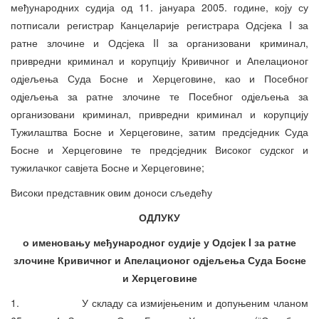
међународних судија од 11. јануара 2005. године, коју су
потписали регистрар Канцеларије регистрара Одсјека I за
ратне злочине и Одсјека II за организовани криминал,
привредни криминал и корупцију Кривичног и Апелационог
одјељења Суда Босне и Херцеговине, као и Посебног
одјељења за ратне злочине те Посебног одјељења за
организовани криминал, привредни криминал и корупцију
Тужилаштва Босне и Херцеговине, затим предсједник Суда
Босне и Херцеговине те предсједник Високог судског и
тужилачког савјета Босне и Херцеговине;
Високи представник овим доноси сљедећу
ОДЛУКУ
о именовању међународног судије у Одсјек I за ратне
злочине
Кривичног и Апелационог одјељења Суда Босне
и Херцеговине
1. У складу са измијењеним и допуњеним чланом