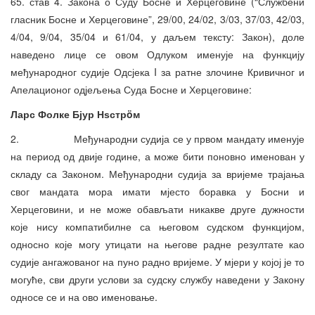
65. став 4. Закона о Суду Босне и Херцеговине (“Службени
гласник Босне и Херцеговине”, 29/00, 24/02, 3/03, 37/03, 42/03,
4/04, 9/04, 35/04 и 61/04, у даљем тексту: Закон), доле
наведено лице се овом Одлуком именује на функцију
међународног судије Одсјека I за ратне злочине Кривичног и
Апелационог одјељења Суда Босне и Херцеговине:
Ларс Фолке Бјур Нѕстрö
м
2. Међународни судија се у првом мандату именује
на период од двије године, а може бити поновно именован у
складу са Законом. Међународни судија за вријеме трајања
свог мандата мора имати мјесто боравка у Босни и
Херцеговини, и не може обављати никакве друге дужности
које нису компатибилне са његовом судском функцијом,
односно које могу утицати на његове радне резултате као
судије ангажованог на пуно радно вријеме. У мјери у којој је то
могуће, сви други услови за судску службу наведени у Закону
односе се и на ово именовање.