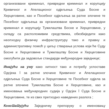
организовани криминал, привредни криминал и корупцију
Кривичног и Апелационог одјељења Суда Босне и
Херцеговине, као и Посебног одјељења за ратне злочине те
Посебног одјељења за организовани криминал, привредни
криминал и корупцију Тужилаштва Босне и Херцеговине, у
складу са расположивим средствима, обезбиједити како
неопходну физичку инфраструктуру тако и правну и
административну помоћ у циљу стварања услова који ће Суду
Босне и Херцеговине и Тужилаштву Босне и Херцеговине
омогућити да задовоље стандарде међународне заједнице;
Имајући на уму
како хитност тако и потребу успоставе
Одсјека I за ратне злочине Кривичног и Апелационог
одјељења Суда Босне и Херцеговине те Посебног одјела за
ратне злочине Тужилаштва Босне и Херцеговине, као и
именовања међународних судија у Одсјек I Суда Босне и
Херцеговине, те из свих претходно наведених разлога ;
Констат
ујући
Заједничку препоруку о именовању