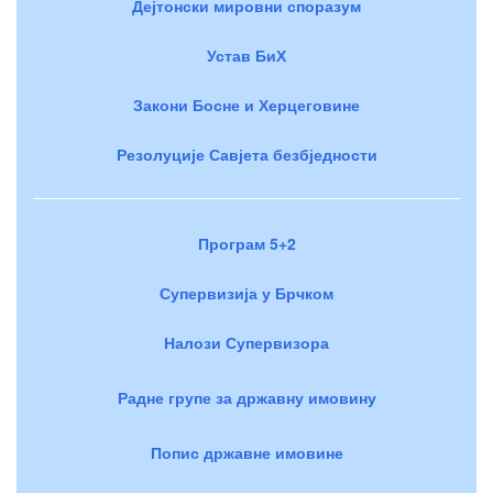
Дејтонски мировни споразум
Устав БиХ
Закони Босне и Херцеговине
Резолуције Савјета безбједности
Програм 5+2
Супервизија у Брчком
Налози Супервизора
Радне групе за државну имовину
Попис државне имовине