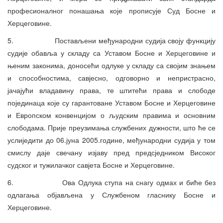
професионалног понашања које прописује Суд Босне и
Херцеговине.
5. Постављени међународни судија своју функцију
судије обавља у складу са Уставом Босне и Херцеговине и
њеним законима, доносећи одлуке у складу са својим знањем
и способностима, савјесно, одговорно и непристрасно,
јачајући владавину права, те штитећи права и слободе
појединаца које су гарантоване Уставом Босне и Херцеговине
и Европском конвенцијом о људским правима и основним
слободама. Прије преузимања службених дужности, што ће се
услиједити до 06.јуна 2005.године, међународни судија у том
смислу даје свечану изјаву пред предсједником Високог
судског и тужилачког савјета Босне и Херцеговине.
6. Ова Одлука ступа на снагу одмах и биће без
одлагања објављена у Службеном гласнику Босне и
Херцеговине.