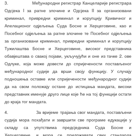
3. Међународни регистрар Канцеларије регистрара
Одсјека I за ратне злочине и Одсјека II за организовани
криминал, привредни криминал и корупцију Кривичног и
Апелационог одјељења Суда Босне и Херцеговине, као и
Посебног одјељења за ратне злочине те Посебног одјељења
за организовани криминал, привредни криминал и корупцију
Тужилаштва Босне и Херцеговине, високог представника
обавјештава о свакој појави, укључујући и оне из тачке 2. ове
Одлуке, која може довести до спријечености постављеног
међународног судије да врши своју функцију. У случају
подношења оставке или спријечености међународног судије
да на свом положају остане до истицања мандата, високи
представник именује друго лице које ће на тој функцији остати
до краја тог мандата.
4. За вријеме трајања свог мандата, постављени
судија мора похађати и завршити све програме едукације у
складу са упутствима предсједника Суда Босне и
Херцеговине, и мора се придржавати свих стандарда