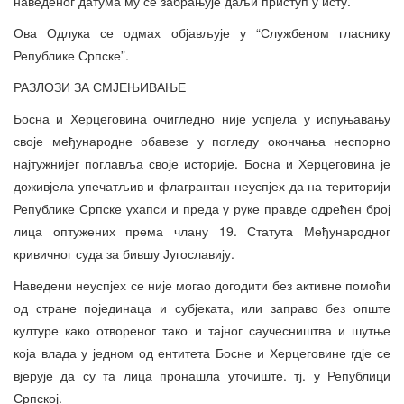
наведеног датума му се забрањује даљи приступ у исту.
Ова Одлука се одмах објављује у “Службеном гласнику
Републике Српске”.
РАЗЛОЗИ ЗА СМЈЕЊИВАЊЕ
Босна и Херцеговина очигледно није успјела у испуњавању
своје међународне обавезе у погледу окончања неспорно
најтужнијег поглавља своје историје. Босна и Херцеговина је
доживјела упечатљив и флагрантан неуспјех да на територији
Републике Српске ухапси и преда у руке правде одрећен број
лица оптужених према члану 19. Статута Међународног
кривичног суда за бившу Југославију.
Наведени неуспјех се није могао догодити без активне помоћи
од стране појединаца и субјеката, или заправо без опште
културе како отвореног тако и тајног саучесништва и шутње
која влада у једном од ентитета Босне и Херцеговине гдје се
вјерује да су та лица пронашла уточиште. тј. у Републици
Српској.