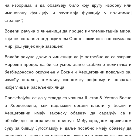
на изборима и да обављају било коју другу изборну или
именовану функцију и заузимају функцију у политичкој
странци”;
Водећи рачуна о чињеници да процес имплементације мира,
који се наставља под окриљем Општег оквирног споразума за
мир, још увијек није завршен;
Водећи рачуна даље о чињеници да је потребно да се заврши
мировни процес да би се успоставило стабилно политичко и
безбједоносно окружење у Босни и Херцеговини повољно за,
између осталог, темељну економску реформу и повратак
избјеглица и расељених лица;
Присјећајући се да у складу са чланом II, став 8. Устава Босне
и Херцеговине, сви надлежни органи власти у Босни и
Херцеговини имају законску обавезу да сарађују са и
обезбиједе неограничен приступ Међународном кривичном
суду за бившу Југославију и даље посебно имају обавезу да
поступају у складу са налозима издатим у складу са чланом