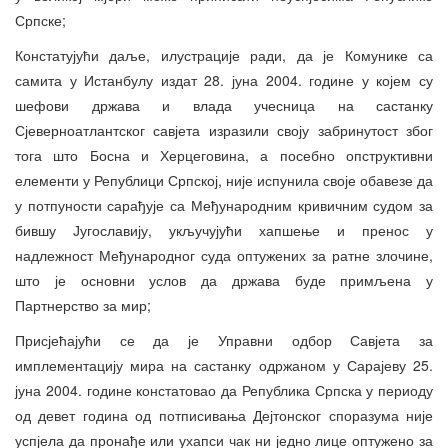
Српске;
Констатујући даље, илустрације ради, да је Комунике са
самита у Истанбулу издат 28. јуна 2004. године у којем су
шефови држава и влада учесница на састанку
Сјеверноатлантског савјета изразили своју забринутост због
тога што Босна и Херцеговина, а посебно опструктивни
елементи у Републици Српској, није испунила своје обавезе да
у потпуности сарађује са Међународним кривичним судом за
бившу Југославију, укључујући хапшење и пренос у
надлежност Међународног суда оптужених за ратне злочине,
што је основни услов да држава буде примљена у
Партнерство за мир;
Присјећајући се да је Управни одбор Савјета за
имплементацију мира на састанку одржаном у Сарајеву 25.
јуна 2004. године констатовао да Република Српска у периоду
од девет година од потписивања Дејтонског споразума није
успјела да пронађе или ухапси чак ни једно лице оптужено за