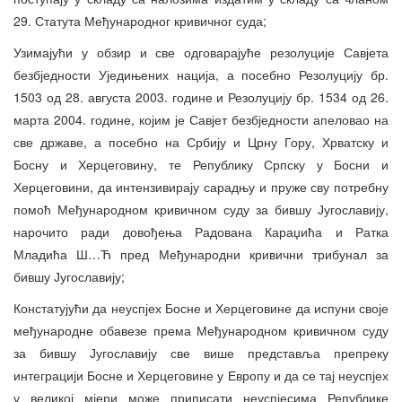
29. Статута Међународног кривичног суда;
Узимајући у обзир и све одговарајуће резолуције Савјета
безбједности Уједињених нација, а посебно Резолуцију бр.
1503 од 28. августа 2003. године и Резолуцију бр. 1534 од 26.
марта 2004. године, којим је Савјет безбједности апеловао на
све државе, а посебно на Србију и Црну Гору, Хрватску и
Босну и Херцеговину, те Републику Српску у Босни и
Херцеговини, да интензивирају сарадњу и пруже сву потребну
помоћ Међународном кривичном суду за бившу Југославију,
нарочито ради довођења Радована Караџића и Ратка
Младића Ш…Ћ пред Међународни кривични трибунал за
бившу Југославију;
Констатујући да неуспјех Босне и Херцеговине да испуни своје
међународне обавезе према Међународном кривичном суду
за бившу Југославију све више представља препреку
интеграцији Босне и Херцеговине у Европу и да се тај неуспјех
у великој мјери може приписати неуспјесима Републике