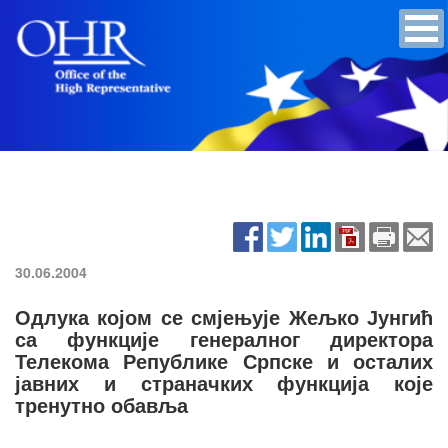
30.06.2004
Одлука којом се смјењује Жељко Јунгић
са функције генералног директора
Телекома Републике Српске и осталих
јавних и страначких функција које
тренутно обавља