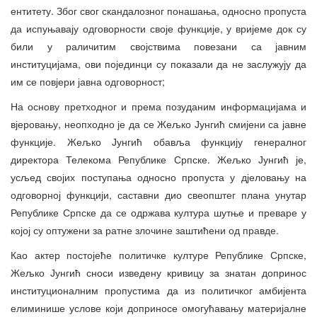
ентитету. Због свог скандалозног понашања, односно пропуста
да испуњавају одговорности своје функције, у вријеме док су
били у раличитим својствима повезани са јавним
институцијама, ови појединци су показали да не заслужују да
им се повјери јавна одговорност;
На основу претходног и према позуданим информацијама и
вјеровању, неопходно је да се Жељко Јунгић смијени са јавне
функције. Жељко Јунгић обавља функцију генералног
директора Телекома Републике Српске. Жељко Јунгић је,
усљед својих поступања односно пропуста у дјеловању на
одговорној функцији, саставни дио свеопштег плана унутар
Републике Српске да се одржава култура шутње и преваре у
којој су оптужени за ратне злочине заштићени од правде.
Као актер постојеће политичке културе Републике Српске,
Жељко Јунгић сноси изведену кривицу за знатан допринос
институционалним пропустима да из политичког амбијента
елиминише услове који доприносе омогућавању материјалне