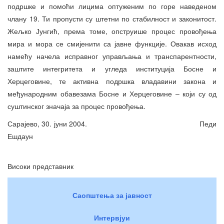
подршке и помоћи лицима оптуженим по горе наведеном
члану 19. Ти пропусти су штетни по стабилност и законитост.
Жељко Јунгић, према томе, опструише процес провођења
мира и мора се смијенити са јавне функције. Овакав исход
намећу начела исправног управљања и транспарентности,
заштите интегритета и угледа институција Босне и
Херцеговине, те активна подршка владавини закона и
међународним обавезама Босне и Херцеговине – који су од
суштинског значаја за процес провођења.
Сарајево, 30. јуни 2004. Педи
Ешдаун
Високи представник
Саопштења за јавност
Интервјуи