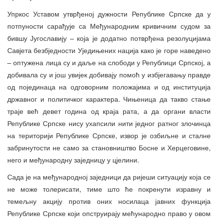
Упркос Уставом утврђеној дужности Републике Српске да у
потпуности сарађује са Међународним кривичним судом за
бившу Југославију – која је додатно потврђена резолуцијама
Савјета безбједности Уједињених нација како је горе наведено
– оптужена лица су и даље на слободи у Републици Српској, а
добивала су и још увијек добивају помоћ у избјегавању правде
од појединаца на одговорним положајима и од институција
државног и политичког карактера. Чињеница да такво стање
траје већ девет година од краја рата, а да органи власти
Републике Српске нису ухапсили нити једног ратног злочинца
на територији Републике Српске, извор је озбиљне и сталне
забринутости не само за становништво Босне и Херцеговине,
него и међународну заједницу у цјелини.
Сада је на међународној заједници да ријеши ситуацију која се
не може толерисати, тиме што ће покренути изравну и
темељну акцију против оних носилаца јавних функција
Републике Српске који опструирају мећународно право у овом