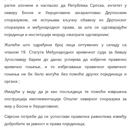
ратне злочине и нагласио да Република Српска, ентитет у
оквиру Босне и Херцеговине загарантован Дејтонским
споразумом, не испуњава кључну обавезу из Дејтонског
споразума и међународног права, за шта се одговарајући
појединци и институције морају сматрати одговорним;
Жалећи што одређени број лица оптужених у складу са
чланом 19. Статута Међународног кривичног суда за бившу
Југославију барем до данас успијева да избјегне правично
кривично гоњење, и то избјегавање правичног кривичног
гоњења не би било могуће без помоћи других појединаца и
органа ;
Имајући у виду да је као посљедица те помоћи извршена
опструкција имплементације Општег оквирног споразума за
мир у Босни и Херцеговини;
Свјесни потребе да се успостави правилна равнотежа између
добробити за јавност и права појединаца;