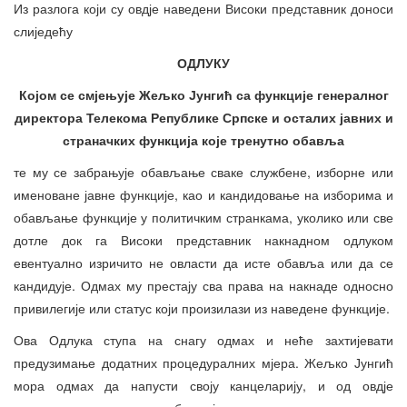
Из разлога који су овдје наведени Високи представник доноси
слиједећу
ОДЛУКУ
Којом се смјењује Жељко Јунгић са функције генералног
директора Телекома Републике Српске и осталих јавних и
страначких функција које тренутно обавља
те му се забрањује обављање сваке службене, изборне или
именоване јавне функције, као и кандидовање на изборима и
обављање функције у политичким странкама, уколико или све
дотле док га Високи представник накнадном одлуком
евентуално изричито не овласти да исте обавља или да се
кандидује. Одмах му престају сва права на накнаде односно
привилегије или статус који произилази из наведене функције.
Ова Одлука ступа на снагу одмах и неће захтијевати
предузимање додатних процедуралних мјера. Жељко Јунгић
мора одмах да напусти своју канцеларију, и од овдје