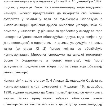
имплементацију мира одржане у Бону 9. и 10. децембра 1997.
године, у којем је Савјет за имплементацију мира поздравио
намјеру Високог представника да искористи свој коначни
ауторитет у земљи у вези са тумачењем Споразума о
имплементацији цивилног дијела Мировног уговора, како би
помогао у изналажењу рјешења за проблеме у складу са горе
наведеним “доношењем обавезујућих одлука, када оцијени да
је то неопходно”, о одређеним питањима, укључујући и (према
тачки (ц) става XI .2) “мјере којима се обезбјеђује
имплементација Мировног споразума на цијелој територији
Босне и Херцеговине и њених ентитета”, које “могу
укључивати предузимање мјера против лица која обављају
јавне функције;
Констатујући да је у ставу X. 4 Анекса Декларације Савјета за
имплементацију мира сачињеној у Мадриду 16. децембра
1998. године наведено да Савјет потврђује како се челницима
којима Високи представник забрани обављање јавних
функција “може такође забранити да се до даљњег кандидују