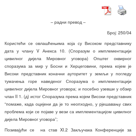
– радни превод –
Број: 250/04
Користећи се овлашћењима која су Високом представнику
дата у члану V Анекса 10. (Споразум о имплементацији
цивилног дијела Мировног уговора) Општег оквирног
споразума за мир у Босни и Херцеговини, према којем је
Високи представник коначни ауторитет у земљи у погледу
тумачења горе наведеног Споразума о имплементацији
цивилног дијела Мировног уговора; и посебно узевши у обзир
члан II 1. (д) истог Споразума према којем Високи представник
“помаже, када оцијени да је то неопходно, у рјешавању свих
проблема који се појаве у вези са имплементацијом цивилног
дијела Мировног уговора”;
Позивајући се на став XI.2 Закључака Конференције за