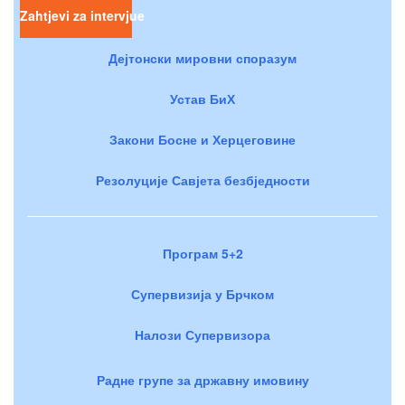
Zahtjevi za intervjue
Дејтонски мировни споразум
Устав БиХ
Закони Босне и Херцеговине
Резолуције Савјета безбједности
Програм 5+2
Супервизија у Брчком
Налози Супервизора
Радне групе за државну имовину