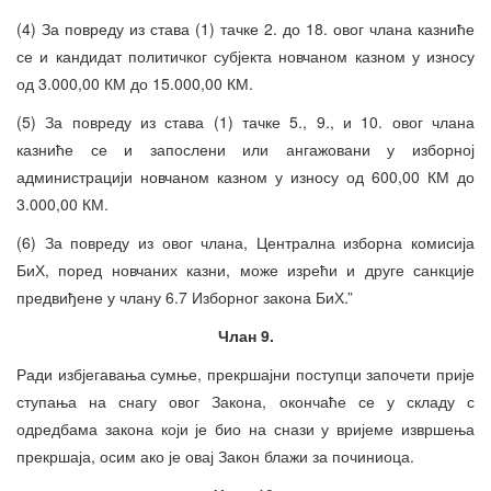
(4) За повреду из става (1) тачке 2. до 18. овог члана казниће
се и кандидат политичког субјекта новчаном казном у износу
од 3.000,00 КМ до 15.000,00 КМ.
(5) За повреду из става (1) тачке 5., 9., и 10. овог члана
казниће се и запослени или ангажовани у изборној
администрацији новчаном казном у износу од 600,00 КМ до
3.000,00 КМ.
(6) За повреду из овог члана, Централна изборна комисија
БиХ, поред новчаних казни, може изрећи и друге санкције
предвиђене у члану 6.7 Изборног закона БиХ.”
Члан 9.
Ради избјегавања сумње, прекршајни поступци започети прије
ступања на снагу овог Закона, окончаће се у складу с
одредбама закона који је био на снази у вријеме извршења
прекршаја, осим ако је овај Закон блажи за починиоца.