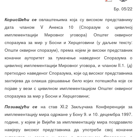
Бр. 05/22
Користећи се
овлаштењима која су високом представнику
дата чланом V Анекса 10 (Споразум о цивилној
имплементацији Мировног уговора) Општег оквирног
споразума за мир у Босни и Херцеговини (у даљем тексту:
Општи оквирни споразум), према којем је високи представник
коначни ауторитет за тумачење наведеног Споразума о
цивилној имплементацији Мировног уговора, и чланом II.1. (д)
претходно наведеног Споразума, који од високог представника
захтијева да олакша рјешавање било којих потешкоћа које се
појаве у вези с цивилном имплементацијом Општег оквирног
споразума за мир у Босни и Херцеговини;
Позивајући се
на став XI.2 Закључака Конференције за
имплементацију мира одржане у Бону 9. и 10. децембра 1997.
године, у којем је Вијеће за имплементацију мира поздравило
намјеру високог представника да употреби свој коначни
ауторитет у земљи у вези с тумачењем Споразума о