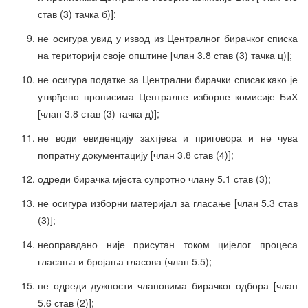
став (3) тачка б)];
не осигура увид у извод из Централног бирачког списка
на територији своје општине [члан 3.8 став (3) тачка ц)];
не осигура податке за Централни бирачки списак како је
утврђено прописима Централне изборне комисије БиХ
[члан 3.8 став (3) тачка д)];
не води евиденцију захтјева и приговора и не чува
попратну документацију [члан 3.8 став (4)];
одреди бирачка мјеста супротно члану 5.1 став (3);
не осигура изборни материјал за гласање [члан 5.3 став
(3)];
неоправдано није присутан током цијелог процеса
гласања и бројања гласова (члан 5.5);
не одреди дужности члановима бирачког одбора [члан
5.6 став (2)];