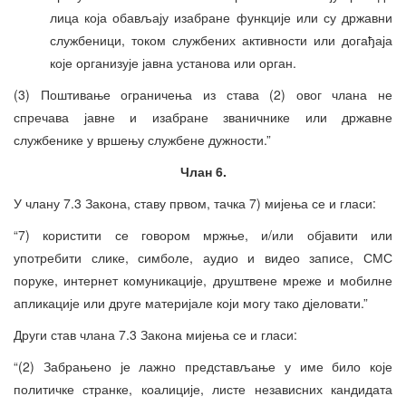
лица која обављају изабране функције или су државни
службеници, током службених активности или догађаја
које организује јавна установа или орган.
(3) Поштивање ограничења из става (2) овог члана не
спречава јавне и изабране званичнике или државне
службенике у вршењу службене дужности.”
Члан 6.
У члану 7.3 Закона, ставу првом, тачка 7) мијења се и гласи:
“7) користити се говором мржње, и/или објавити или
употребити слике, симболе, аудио и видео записе, СМС
поруке, интернет комуникације, друштвене мреже и мобилне
апликације или друге материјале који могу тако дјеловати.”
Други став члана 7.3 Закона мијења се и гласи:
“(2) Забрањено је лажно представљање у име било које
политичке странке, коалиције, листе независних кандидата