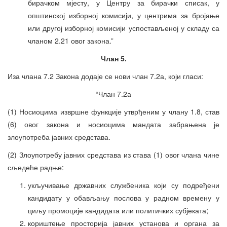
бирачком мјесту, у Центру за бирачки списак, у
општинској изборној комисији, у центрима за бројање
или другој изборној комисији успостављеној у складу са
чланом 2.21 овог закона.”
Члан 5.
Иза члана 7.2 Закона додаје се нови члан 7.2а, који гласи:
“Члан 7.2а
(1) Носиоцима извршне функције утврђеним у члану 1.8, став
(6) овог закона и носиоцима мандата забрањена је
злоупотреба јавних средстава.
(2) Злоупотребу јавних средстава из става (1) овог члана чине
сљедеће радње:
укључивање државних службеника који су подређени
кандидату у обављању послова у радном времену у
циљу промоције кандидата или политичких субјеката;
кориштење просторија јавних установа и органа за