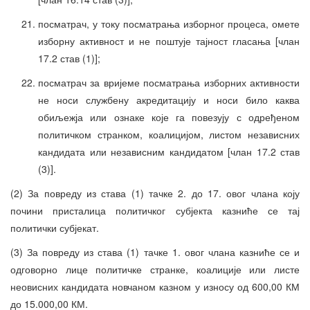
посматрач, у току посматрања изборног процеса, омете
изборну активност и не поштује тајност гласања [члан
17.2 став (1)];
посматрач за вријеме посматрања изборних активности
не носи службену акредитацију и носи било каква
обиљежја или ознаке које га повезују с одређеном
политичком странком, коалицијом, листом независних
кандидата или независним кандидатом [члан 17.2 став
(3)].
(2) За повреду из става (1) тачке 2. до 17. овог члана коју
почини присталица политичког субјекта казниће се тај
политички субјекат.
(3) За повреду из става (1) тачке 1. овог члана казниће се и
одговорно лице политичке странке, коалиције или листе
неовисних кандидата новчаном казном у износу од 600,00 КМ
до 15.000,00 КМ.