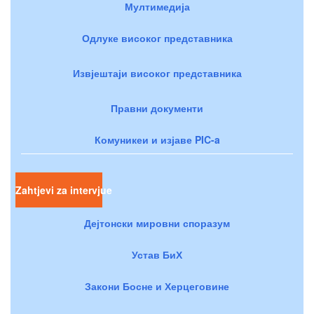
Мултимедија
Одлуке високог представника
Извјештаји високог представника
Правни документи
Комуникеи и изјаве PIC-a
Zahtjevi za intervjue
Дејтонски мировни споразум
Устав БиХ
Закони Босне и Херцеговине