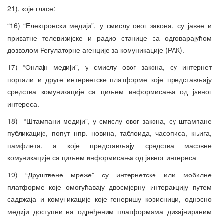
21), које гласе:
“16) “Електронски медији”, у смислу овог закона, су јавне и
приватне телевизијске и радио станице са одговарајућом
дозволом Регулаторне агенције за комуникације (РАК).
17) “Онлајн медији”, у смислу овог закона, су интернет
портали и друге интернетске платформе које представљају
средства комуникације са циљем информисања од јавног
интереса.
18) “Штампани медији”, у смислу овог закона, су штампане
публикације, попут нпр. новина, таблоида, часописа, књига,
памфлета, а које представљају средства масовне
комуникације са циљем информисања од јавног интереса.
19) “Друштвене мреже” су интернетске или мобилне
платформе које омогућавају двосмјерну интеракцију путем
садржаја и комуникације које генеришу корисници, односно
медији доступни на одређеним платформама дизајнираним