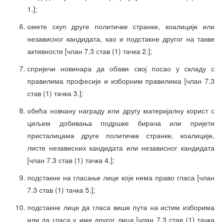
1.];
омете скуп друге политичке странке, коалиције или
независног кандидата, као и подстакне другог на такве
активности [члан 7.3 став (1) тачка 2.];
спријечи новинара да обави свој посао у складу с
правилима професије и изборним правилима [члан 7.3
став (1) тачка 3.];
обећа новчану награду или другу материјалну корист с
циљем добивања подршке бирача или пријети
присталицама друге политичке странке, коалиције,
листе независних кандидата или независног кандидата
[члан 7.3 став (1) тачка 4.];
подстакне на гласање лице које нема право гласа [члан
7.3 став (1) тачка 5.];
подстакне лице да гласа више пута на истим изборима
или да гласа у име другог лица [члан 7.3 став (1) тачка