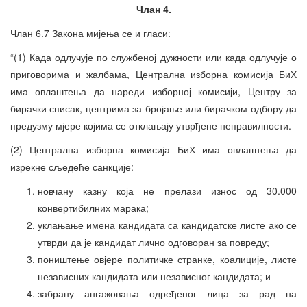
Члан 4.
Члан 6.7 Закона мијења се и гласи:
“(1) Када одлучује по службеној дужности или када одлучује о
приговорима и жалбама, Централна изборна комисија БиХ
има овлаштења да нареди изборној комисији, Центру за
бирачки списак, центрима за бројање или бирачком одбору да
предузму мјере којима се отклањају утврђене неправилности.
(2) Централна изборна комисија БиХ има овлаштења да
изрекне сљедеће санкције:
новчану казну која не прелази износ од 30.000
конвертибилних марака;
уклањање имена кандидата са кандидатске листе ако се
утврди да је кандидат лично одговоран за повреду;
поништење овјере политичке странке, коалиције, листе
независних кандидата или независног кандидата; и
забрану ангажовања одређеног лица за рад на