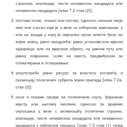
странака, коалиција, листи независних кандидата или
независних кандидата [члан 7.2 став (2)];
постави оглас, плакат или постер, односно напише своје
име или слоган који је у вези са изборном кампањом, у
или на згради у којој је смјештен орган власти било на
којем нивоу, јавно предузеће, јавна установа или мјесна
заједница, или на вјерском објекту, на јавном путу или
јавној површини, осим на мјесту предвиђеном за
плакатирање и оглашавање;
злоупотреби јавни ресурс за властиту употребу и
промоцију политичког субјекта којем припада [члан 7.2а,
став (2)];
носи и покаже оружје на политичком скупу, бирачком
мјесту или његовој околини, односно за вријеме
окупљања у вези с активношћу политичке странке,
коалиције, листе независних кандидата или независног
кандидата у изборном процесу [члан 7.3 став (1) тачка