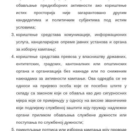
обављање предизборних активности ако кориштење
истих просторија није загарантовано другим
кандидатима и политичким субјектима под истим
условима;
кориштење средстава комуникације, информационих
услуга, канцеларијске опреме јавних установа и органа
за изборну кампању;
кориштење средстава превоза у власништву државних,
ентитетских, градских, кантоналних или општинских
органа и организација без накнаде или по сниженим
накнадама за активности кампање. Ова одредба се не
односи на пријевоз особа које се посебно штите у
складу са законом који се обавља као дио сигурносних
мјера које се примјењују у односу на високе званичнике
који подлијежу службеној заштити коју пружају надлежни
органи приликом обављања службене дужности или
поступања по службеној дужности;
прикупљање потписа или изборна кампања коју проводе