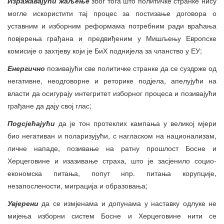
Изражавајући жаљење
због тога што политичке странке нису
могле искористити тај процес за постизање договора о
уставним и изборним реформама потребним ради враћања
повјерења грађана и предвиђеним у Мишљењу Европске
комисије о захтјеву који је БиХ поднијела за чланство у ЕУ;
Енергично
позивајући све политичке странке да се суздрже од
негативне, неодговорне и реторике подјела, апелујући на
власти да осигурају интегритет изборног процеса и позивајући
грађане да дају свој глас;
Подсјећајући
да је тон протеклих кампања у великој мјери
био негативан и поларизујући, с нагласком на национализам,
личне нападе, позивање на ратну прошлост Босне и
Херцеговине и изазивање страха, што је засјенило социо-
економска питања, попут нпр. питања корупције,
незапослености, миграција и образовања;
Увјерени
да се измјенама и допунама у наставку одлуке не
мијења изборни систем Босне и Херцеговине нити се