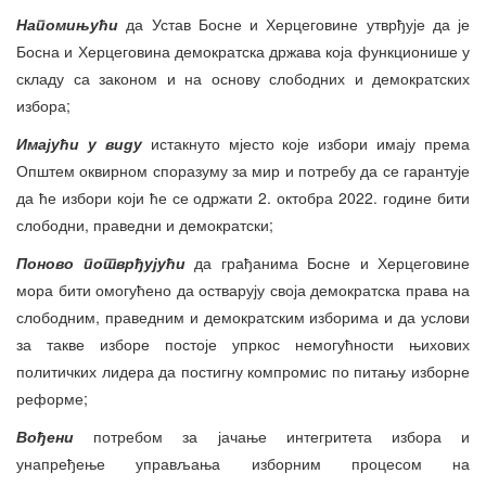
Напомињући
да Устав Босне и Херцеговине утврђује да је
Босна и Херцеговина демократска држава која функционише у
складу са законом и на основу слободних и демократских
избора;
Имајући у виду
истакнуто мјесто које избори имају према
Општем оквирном споразуму за мир и потребу да се гарантује
да ће избори који ће се одржати 2. октобра 2022. године бити
слободни, праведни и демократски;
Поново потврђујући
да грађанима Босне и Херцеговине
мора бити омогућено да остварују своја демократска права на
слободним, праведним и демократским изборима и да услови
за такве изборе постоје упркос немогућности њихових
политичких лидера да постигну компромис по питању изборне
реформе;
Вођени
потребом за јачање интегритета избора и
унапређење управљања изборним процесом на