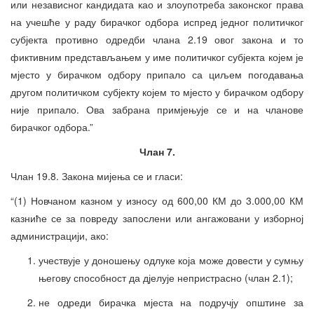
или независног кандидата као и злоупотреба законског права
на учешће у раду бирачког одбора испред једног политичког
субјекта противно одредби члана 2.19 овог закона и то
фиктивним представљањем у име политичког субјекта којем је
мјесто у бирачком одбору припало са циљем погодавања
другом политичком субјекту којем то мјесто у бирачком одбору
није припало. Ова забрана примјењује се и на чланове
бирачког одбора.”
Члан 7.
Члан 19.8. Закона мијења се и гласи:
“(1) Новчаном казном у износу од 600,00 КМ до 3.000,00 КМ
казниће се за повреду запослени или ангажовани у изборној
администрацији, ако:
учествује у доношењу одлуке која може довести у сумњу
његову способност да дјелује непристрасно (члан 2.1);
не одреди бирачка мјеста на подручју општине за