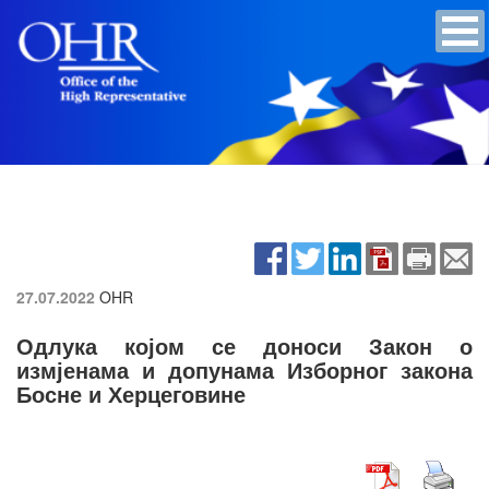
27.07.2022
OHR
Одлука којом се доноси Закон о
измјенама и допунама Изборног закона
Босне и Херцеговине