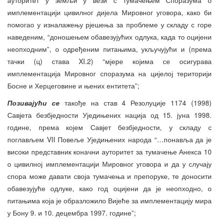
имплементацији цивилног дијела Мировног уговора, како би
помогао у изналажењу рјешења за проблеме у складу с горе
наведеним, “доношењем обавезујућих одлука, када то оцијени
неопходним”, о одређеним питањима, укључујући и (према
тачки (ц) става XI.2) “мјере којима се осигурава
имплементација Мировног споразума на цијелој територији
Босне и Херцеговине и њених ентитета”;
Позивајући се
такође на став 4 Резолуције 1174 (1998)
Савјета безбједности Уједињених нација од 15. јуна 1998.
године, према којем Савјет безбједности, у складу с
поглављем VII Повеље Уједињених народа “…понавља да је
високи представник коначни ауторитет за тумачење Анекса 10
о цивилној имплементацији Мировног уговора и да у случају
спора може давати своја тумачења и препоруке, те доносити
обавезујуће одлуке, како год оцијени да је неопходно, о
питањима која је образложило Вијеће за имплементацију мира
у Бону 9. и 10. децембра 1997. године”;