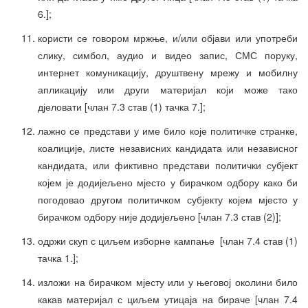
6.];
користи се говором мржње, и/или објави или употреби
слику, симбол, аудио и видео запис, СМС поруку,
интернет комуникацију, друштвену мрежу и мобилну
апликацију или други материјал који може тако
дјеловати [члан 7.3 став (1) тачка 7.];
лажно се представи у име било које политичке странке,
коалиције, листе независних кандидата или независног
кандидата, или фиктивно представи политички субјект
којем је додијељено мјесто у бирачком одбору како би
погодовао другом политичком субјекту којем мјесто у
бирачком одбору није додијељено [члан 7.3 став (2)];
одржи скуп с циљем изборне кампање [члан 7.4 став (1)
тачка 1.];
изложи на бирачком мјесту или у његовој околини било
какав материјал с циљем утицаја на бираче [члан 7.4