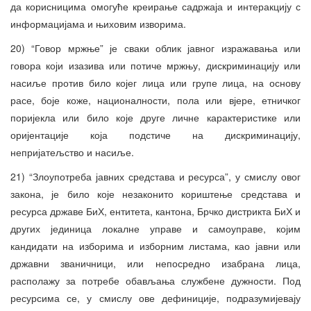
да корисницима омогуће креирање садржаја и интеракцију с
информацијама и њиховим изворима.
20) “Говор мржње” је сваки облик јавног изражавања или
говора који изазива или потиче мржњу, дискриминацију или
насиље против било којег лица или групе лица, на основу
расе, боје коже, националности, пола или вјере, етничког
поријекла или било које друге личне карактеристике или
оријентације која подстиче на дискриминацију,
непријатељство и насиље.
21) “Злоупотреба јавних средстава и ресурса”, у смислу овог
закона, је било које незаконито кориштење средстава и
ресурса државе БиХ, ентитета, кантона, Брчко дистрикта БиХ и
других јединица локалне управе и самоуправе, којим
кандидати на изборима и изборним листама, као јавни или
државни званичници, или непосредно изабрана лица,
располажу за потребе обављања службене дужности. Под
ресурсима се, у смислу ове дефиниције, подразумијевају