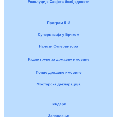
Резолуције Савјета безбједности
Програм 5+2
Супервизија у Брчком
Налози Супервизора
Радне групе за државну имовину
Попис државне имовине
Мостарска декларација
Тендери
Запослење