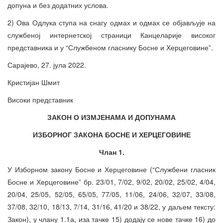
допуна и без додатних услова.
2) Ова Одлука ступа на снагу одмах и одмах се објављује на
службеној интернетској страници Канцеларије високог
представника и у “Службеном гласнику Босне и Херцеговине”.
Сарајево, 27. јула 2022.
Кристијан Шмит
Високи представник
З
АКОН О ИЗМЈЕНАМА И ДОПУНАМА
ИЗБОРНОГ ЗАКОНА БОСНЕ И ХЕРЦЕГОВИНЕ
Члан 1.
У Изборном закону Босне и Херцеговине (“Службени гласник
Босне и Херцеговине” бр. 23/01, 7/02, 9/02, 20/02, 25/02, 4/04,
20/04, 25/05, 52/05, 65/05, 77/05, 11/06, 24/06, 32/07, 33/08,
37/08, 32/10, 18/13, 7/14, 31/16, 41/20 и 38/22, у даљем тексту:
Закон), у члану 1.1а, иза тачке 15) додају се нове тачке 16) до