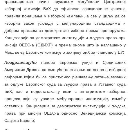
транспарентан начин пружањем могућности Централној
изборној комисији БиХ да ефикасно санкционише кршења
правила понашања у изборној кампањи, а све у циљу да се
изборни закон усклади с међународним стандардима и
добром праксом за демократске изборе према препорукама
Канцеларије за демократске институције и људска права при
мисији ОЕБС-а (ОДИХР) и према ономе што је наглашено у
Мишљењу Европске комисије о захтјеву БиХ за чланство у ЕУ;
Поздрављајући
напоре Европске уније и Сједињених
Америчких Држава да омогуће постизање договора о изборној
реформи којим би се приступило рјешавању питања везаних
за одлуке Европског суда за људска права и Уставног суда
БиХ, као и недостатака у вези с интегритетом изборног
процеса које су уочиле међународне институције, између
осталих и Канцеларија за демократске институције и људска
права при мисији ОЕБС-а односно Венецијанска комисија
Савјета Европе;