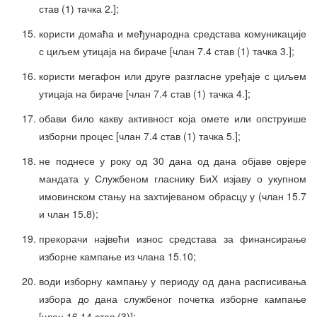
став (1) тачка 2.];
користи домаћа и међународна средстава комуникације
с циљем утицаја на бираче [члан 7.4 став (1) тачка 3.];
користи мегафон или друге разгласне уређаје с циљем
утицаја на бираче [члан 7.4 став (1) тачка 4.];
обави било какву активност која омете или опструише
изборни процес [члан 7.4 став (1) тачка 5.];
не поднесе у року од 30 дана од дана објаве овјере
мандата у Службеном гласнику БиХ изјаву о укупном
имовинском стању на захтијеваном обрасцу у (члан 15.7
и члан 15.8);
прекорачи највећи износ средстава за финансирање
изборне кампање из члана 15.10;
води изборну кампању у периоду од дана расписивања
избора до дана службеног почетка изборне кампање
[члан 16.14 став (3)];