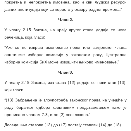
покретна и непокретна имовина, као и сви људски ресурси
јавних институција који се користе у оквиру радног времена.”
Члан 2.
У члану 2.15 Закона, на крају другог става додаје се нова
реченица, која гласи:
“Ако се не изврши именовање новог или замјенског члана
општинске изборне комисије у законском року, Централна
изборна комисија БиХ може извршити њихово именовање.”
Члан 3.
У члану 2.19 Закона, иза става (12) додаје се нови став (13),
који гласи:
“(13) Забрањена је злоупотреба законског права на учешће у
раду бирачког одбора фиктивним представљањем како је
прописано чланом 7.3, став (2) овог закона.”
Досадашњи ставови (13) до (17) постају ставови (14) до (18).