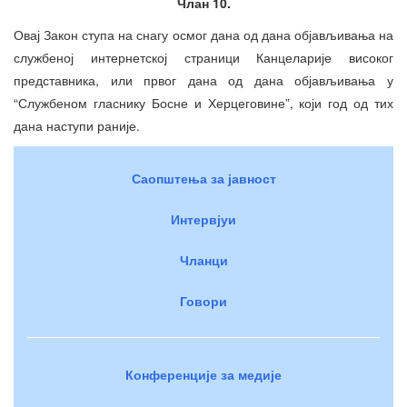
Члан 10.
Овај Закон ступа на снагу осмог дана од дана објављивања на
службеној интернетској страници Канцеларије високог
представника, или првог дана од дана објављивања у
“Службеном гласнику Босне и Херцеговине”, који год од тих
дана наступи раније.
Саопштења за јавност
Интервјуи
Чланци
Говори
Конференције за медије