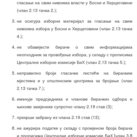
гласање на свим нивоима власти у Босни и Херцеговини
(члан 2.13 тачка 2.);
не осигура изборни материјал за гласање на свим
нивоима избора у Босни и Херцеговини (члан 2.13 тачка
4.);
не обавијести бираче о свим информацијама
неопходним за провођење избора, у складу с прописима
Централне изборне комисије БиХ (члан 2.13 тачка 5.);
неправилно броји гласачке листиће на бирачким
мјестима и у општинским центрима за бројање (члан
2.13 тачка 7.);
именује предсједника и чланове бирачких одбора и
њихове замјенике супротно члану 2.19 став (3);
прекрши забрану из члана 2.19 став (13);
не ажурира податке у складу с промјеном броја бирача
и прописима Централне изборне комисије БиХ [члан 3.8