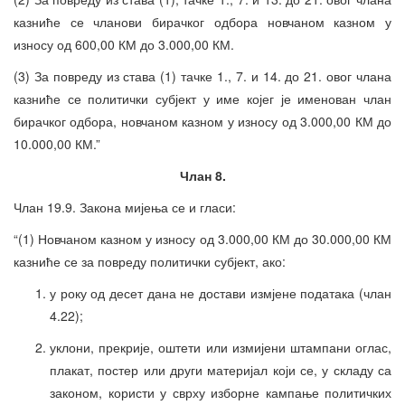
казниће се чланови бирачког одбора новчаном казном у
износу од 600,00 КМ до 3.000,00 КМ.
(3) За повреду из става (1) тачке 1., 7. и 14. до 21. овог члана
казниће се политички субјект у име којег је именован члан
бирачког одбора, новчаном казном у износу од 3.000,00 КМ до
10.000,00 КМ.”
Члан 8.
Члан 19.9. Закона мијења се и гласи:
“(1) Новчаном казном у износу од 3.000,00 КМ до 30.000,00 КМ
казниће се за повреду политички субјект, ако:
у року од десет дана не достави измјене података (члан
4.22);
уклони, прекрије, оштети или измијени штампани оглас,
плакат, постер или други материјал који се, у складу са
законом, користи у сврху изборне кампање политичких