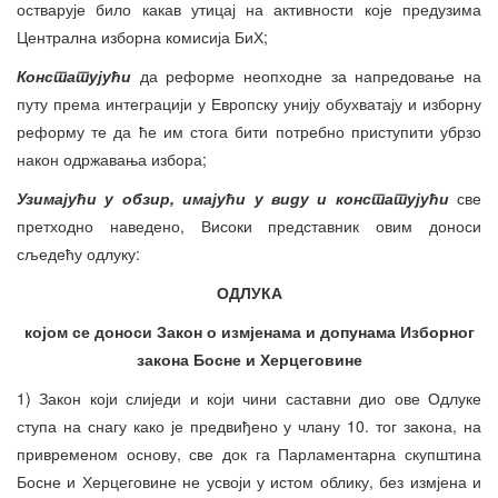
остварује било какав утицај на активности које предузима
Централна изборна комисија БиХ;
Констат
ујући
да реформе неопходне за напредовање на
путу према интеграцији у Европску унију обухватају и изборну
реформу те да ће им стога бити потребно приступити убрзо
након одржавања избора;
Узимајући у обзир, имајући у виду и констатујући
све
претходно наведено, Високи представник овим доноси
сљедећу одлуку:
ОДЛУКА
којом се доноси Закон о измјенама и допунама Изборног
закона Босне и Херцеговине
1) Закон који слиједи и који чини саставни дио ове Одлуке
ступа на снагу како је предвиђено у члану 10. тог закона, на
привременом основу, све док га Парламентарна скупштина
Босне и Херцеговине не усвоји у истом облику, без измјена и