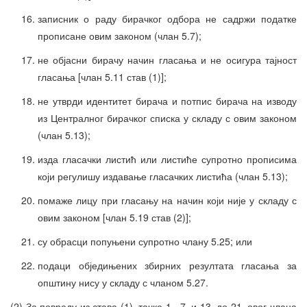
записник о раду бирачког одбора не садржи податке
прописане овим законом (члан 5.7);
не објасни бирачу начин гласања и не осигура тајност
гласања [члан 5.11 став (1)];
не утврди идентитет бирача и потпис бирача на изводу
из Централног бирачког списка у складу с овим законом
(члан 5.13);
изда гласачки листић или листиће супротно прописима
који регулишу издавање гласачких листића (члан 5.13);
помаже лицу при гласању на начин који није у складу с
овим законом [члан 5.19 став (2)];
су обрасци попуњени супротно члану 5.25; или
подаци обједињених збирних резултата гласања за
општину нису у складу с чланом 5.27.
(2) За повреду из става (1), тачке 1., 7. и 13. до 21. овог члана