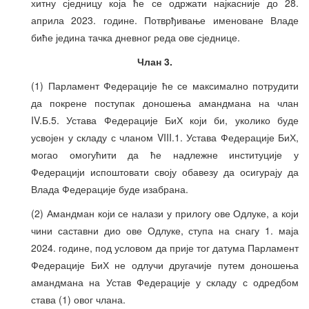
хитну сједницу која ће се одржати најкасније до 28.
априла 2023. године. Потврђивање именоване Владе
биће једина тачка дневног реда ове сједнице.
Члан 3.
(1) Парламент Федерације ће се максимално потрудити
да покрене поступак доношења амандмана на члан
IV.Б.5. Устава Федерације БиХ који би, уколико буде
усвојен у складу с чланом VIII.1. Устава Федерације БиХ,
могао омогућити да ће надлежне институције у
Федерацији испоштовати своју обавезу да осигурају да
Влада Федерације буде изабрана.
(2) Амандман који се налази у прилогу ове Одлуке, а који
чини саставни дио ове Одлуке, ступа на снагу 1. маја
2024. године, под условом да прије тог датума Парламент
Федерације БиХ не одлучи другачије путем доношења
амандмана на Устав Федерације у складу с одредбом
става (1) овог члана.