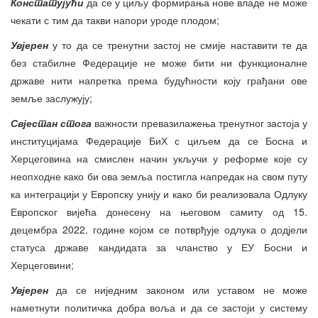
Констат
ујући
да се у циљу формирања нове владе не може
чекати с тим да такви напори уроде плодом;
Увјерен
у то да се тренутни застој не смије наставити те да
без стабилне Федерације не може бити ни функционалне
државе нити напретка према будућности коју грађани ове
земље заслужују;
Свјестан стога
важности превазилажења тренутног застоја у
институцијама Федерације БиХ с циљем да се Босна и
Херцеговина на смислен начин укључи у реформе које су
неопходне како би ова земља постигла напредак на свом путу
ка интеграцији у Европску унију и како би реализовала Одлуку
Европског вијећа донесену на његовом самиту од 15.
децембра 2022. године којом се потврђује одлука о додјели
статуса државе кандидата за чланство у ЕУ Босни и
Херцеговини;
Увјерен
да се ниједним законом или уставом не може
наметнути политичка добра воља и да се застоји у систему