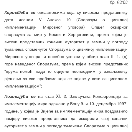
бр. 09/23
Користећи се
овлаштењима која су високом представнику
дата чланом V Анекса 10 (Споразум о цивилној
имплементацији Мировног уговора) Опшег оквирног
споразума за мир у Босни и Херцеговини, према којем је
високи представник коначни ауторитет у земљи у погледу
тумачења споменутог Споразума о цивилној имплементацији
Мировног уговора; и посебно узевши у обзир члан II. 1. (д)
горе наведеног Споразума, према којем високи представник
“пружа помоћ, када то оцијени неопходним, у изналажењу
рјешења за све проблеме који се појаве у вези са цивилном
имплементацијом”;
Позивајући се
на став XI. 2. Закључака Конференције за
имплементацију мира одржане у Бону 9. и 10. децембра 1997.
године, у којем је Вијеће за имплементацију мира поздравило
намјеру високог представника да искористи свој коначни
ауторитет у земљи у погледу тумачења Споразума о цивилној