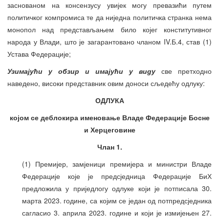
заснованом на консензусу увијек могу превазићи путем
политичког компромиса те да ниједна политичка странка нема
монопол над представљањем било којег конститутивног
народа у Влади, што је загарантовано чланом IV.Б.4, став (1)
Устава Федерације;
Узимајући у обзир и имајући у виду
све претходно
наведено, високи представник овим доноси сљедећу одлуку:
ОДЛУКА
којом се деблокира именовање Владе Федерације Босне
и Херцеговине
Члан 1.
(1) Премијер, замјеници премијера и министри Владе
Федерације које је предсједница Федерације БиХ
предложила у приједлогу одлуке који је потписала 30.
марта 2023. године, са којим се један од потпредсједника
сагласио 3. априла 2023. године и који је измијењен 27.