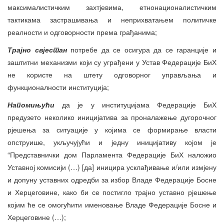
максималистичким захтјевима, етнонационалистичким
тактикама застрашивања и неприхватањем политичке
реалности и одговорности према грађанима;
Трајно свјестан
потребе да се осигура да се гаранције и
заштитни механизми који су уграђени у Устав Федерације БиХ
не користе на штету одговорног управљања и
функционалности институција;
Напомињући
да је у институцијама Федерације БиХ
предузето неколико иницијатива за проналажење дугорочног
рјешења за ситуације у којима се формирање власти
опструише, укључујући и једну иницијативу којом је
“Представнички дом Парламента Федерације БиХ наложио
Уставној комисији (…) [да] иницира усклађивање и/или измјену
и допуну уставних одредби за избор Владе Федерације Босне
и Херцеговине, како би се постигло трајно уставно рјешење
којим ће се омогућити именовање Владе Федерације Босне и
Херцеговине (…);