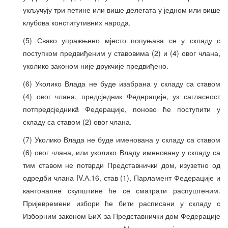
укључују три петине или више делегата у једном или више
клубова конститутивних народа.
(5) Свако упражњено мјесто попуњава се у складу с
поступком предвиђеним у ставовима (2) и (4) овог члана,
уколико законом није друкчије предвиђено.
(6) Уколико Влада не буде изабрана у складу са ставом
(4) овог члана, предсједник Федерације, уз сагласност
потпредсједникȃ Федерације, поново ће поступити у
складу са ставом (2) овог члана.
(7) Уколико Влада не буде именована у складу са ставом
(6) овог члана, или уколико Владу именовану у складу са
тим ставом не потврди Представнички дом, изузетно од
одредби члана IV.А.16, став (1), Парламент Федерације и
кантоналне скупштине ће се сматрати распуштеним.
Пријевремени избори ће бити расписани у складу с
Изборним законом БиХ за Представнички дом Федерације