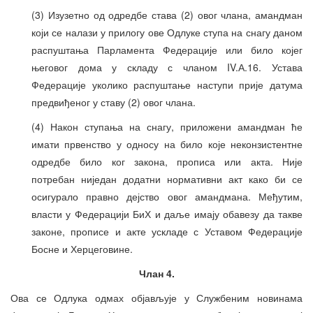
(3) Изузетно од одредбе става (2) овог члана, амандман
који се налази у прилогу ове Одлуке ступа на снагу даном
распуштања Парламента Федерације или било којег
његовог дома у складу с чланом IV.А.16. Устава
Федерације уколико распуштање наступи прије датума
предвиђеног у ставу (2) овог члана.
(4) Након ступања на снагу, приложени амандман ће
имати првенство у односу на било које неконзистентне
одредбе било ког закона, прописа или акта. Није
потребан ниједан додатни нормативни акт како би се
осигурало правно дејство овог амандмана. Међутим,
власти у Федерацији БиХ и даље имају обавезу да такве
законе, прописе и акте ускладе с Уставом Федерације
Босне и Херцеговине.
Члан 4.
Ова се Одлука одмах објављује у Службеним новинама