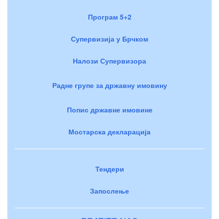
Програм 5+2
Супервизија у Брчком
Налози Супервизора
Радне групе за државну имовину
Попис државне имовине
Мостарска декларација
Тендери
Запослење