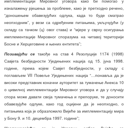
имплементацији Мировног уговора како би помогао у
изналажењу рјешења за проблеме, како је претходно речено,
“доношењем обавезујућих одлука, када то буде сматрао
неопходним”, у вези са одређеним питањима, укључујући (у
складу са тачком (ц) овог става) и “мјере у сврху осигурања
имплементације Мировног споразума на читавој територији
Босне и Херцеговине и њених ентитета”;
Позивајући се
такође на став 4 Резолуције 1174 (1998)
Савјета безбједности Уједињених нација од 15. јуна 1998.
године, према којем Савјет безбједности, у складу с
поглављем VII Повеље Уједињених нација “…понавља да је
високи представник коначни ауторитет за тумачење Анекса 10
о цивилној имплементацији Мировног уговора и да у случају
спора може давати своја тумачења и препоруке, те доносити
обавезујуће одлуке, како год оцијени да је неопходно, о
питањима која је образложило Вијеће за имплементацију мира
у Бону 9. и 10. децембра 1997. године”;
Наглашавајући
да је Управни одбор Вијећа за