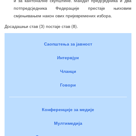
и за кантоналне скупштине. Мандат предсједника и два
потпредсједника Федерације престаје њиховим
смјењивањем након ових пријевремених избора.
Досадашњи став (3) постаје став (8).
Саопштења за јавност
Интервјуи
Чланци
Говори
Конференције за медије
Мултимедија