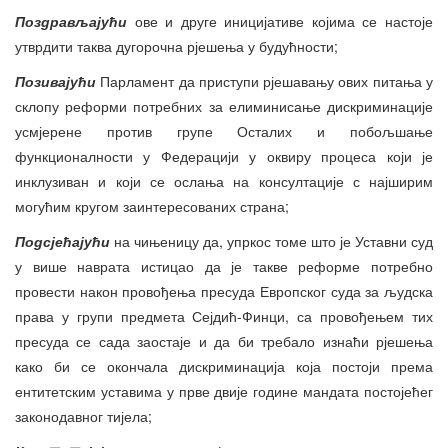
Поздрављајући
ове и друге иницијативе којима се настоје
утврдити таква дугорочна рјешења у будућности;
Позивајући
Парламент да приступи рјешавању ових питања у
склопу реформи потребних за елиминисање дискриминације
усмјерене против групе Осталих и побољшање
функционалности у Федерацији у оквиру процеса који је
инклузиван и који се ослања на консултације с најширим
могућим кругом заинтересованих страна;
Подсјећајући
на чињеницу да, упркос томе што је Уставни суд
у више наврата истицао да је такве реформе потребно
провести након провођења пресуда Европског суда за људска
права у групи предмета Сејдић-Финци, са провођењем тих
пресуда се сада заостаје и да би требало изнаћи рјешења
како би се окончала дискриминација која постоји према
ентитетским уставима у прве двије године мандата постојећег
законодавног тијела;