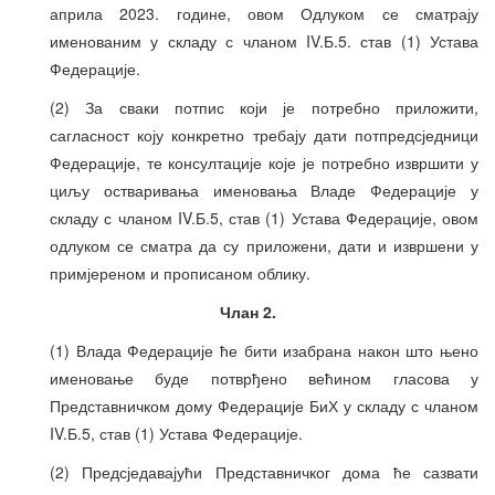
априла 2023. године, овом Одлуком се сматрају
именованим у складу с чланом IV.Б.5. став (1) Устава
Федерације.
(2) За сваки потпис који је потребно приложити,
сагласност коју конкретно требају дати потпредсједници
Федерације, те консултације које је потребно извршити у
циљу остваривања именовања Владе Федерације у
складу с чланом IV.Б.5, став (1) Устава Федерације, овом
одлуком се сматра да су приложени, дати и извршени у
примјереном и прописаном облику.
Члан 2.
(1) Влада Федерације ће бити изабрана након што њено
именовање буде потврђено већином гласова у
Представничком дому Федерације БиХ у складу с чланом
IV.Б.5, став (1) Устава Федерације.
(2) Предсједавајући Представничког дома ће сазвати