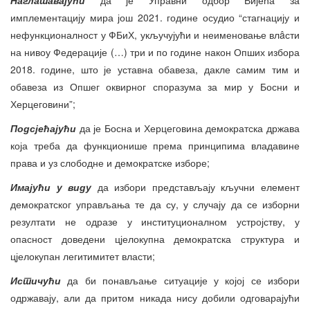
имплементацију мира још 2021. године осудио “стагнацију и
нефункционалност у ФБиХ, укључујући и неименовање влâсти
на нивоу Федерације (…) три и по године након Опших избора
2018. године, што је уставна обавеза, дакле самим тим и
обавеза из Опшег оквирног споразума за мир у Босни и
Херцеговини”;
Подсјећајући
да је Босна и Херцеговина демократска држава
која треба да функционише према принципима владавине
права и уз слободне и демократске изборе;
Имајући у виду
да избори представљају кључни елемент
демократског управљања те да су, у случају да се изборни
резултати не одразе у институционалном устројству, у
опасност доведени цјелокупна демократска структура и
цјелокупан легитимитет власти;
Истичући
да би понављање ситуације у којој се избори
одржавају, али да притом никада нису добили одговарајући