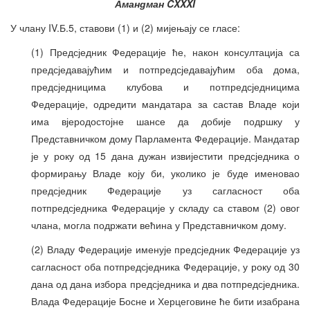
Амандман CXXXI
У члану IV.Б.5, ставови (1) и (2) мијењају се гласе:
(1) Предсједник Федерације ће, након консултација са
предсједавајућим и потпредсједавајућим оба дома,
предсједницима клубова и потпредсједницима
Федерације, одредити мандатара за састав Владе који
има вјеродостојне шансе да добије подршку у
Представничком дому Парламента Федерације. Мандатар
је у року од 15 дана дужан извијестити предсједника о
формирању Владе коју би, уколико је буде именовао
предсједник Федерације уз сагласност оба
потпредсједника Федерације у складу са ставом (2) овог
члана, могла подржати већина у Представничком дому.
(2) Владу Федерације именује предсједник Федерације уз
сагласност оба потпредсједника Федерације, у року од 30
дана од дана избора предсједника и два потпредсједника.
Влада Федерације Босне и Херцеговине ће бити изабрана