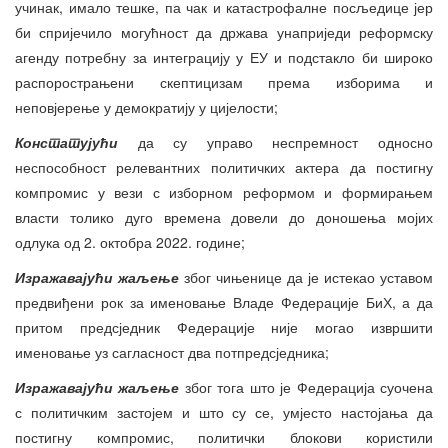
учинак, имало тешке, па чак и катастрофалне посљедице јер
би спријечило могућност да држава унаприједи реформску
агенду потребну за интеграцију у ЕУ и подстакло би широко
распорострањени скептицизам према изборима и
неповјерење у демократију у цијелости;
Констат
ујући
да су управо неспремност односно
неспособност релевантних политичких актера да постигну
компромис у вези с изборном реформом и формирањем
власти толико дуго времена довели до доношења мојих
одлука од 2. октобра 2022. године;
Изражавајући жаљење
због чињенице да је истекао уставом
предвиђени рок за именовање Владе Федерације БиХ, а да
притом предсједник Федерације није могао извршити
именовање уз сагласност два потпредсједника;
Изражавајући жаљење
због тога што је Федерација суочена
с политичким застојем и што су се, умјесто настојања да
постигну компромис, политички блокови користили