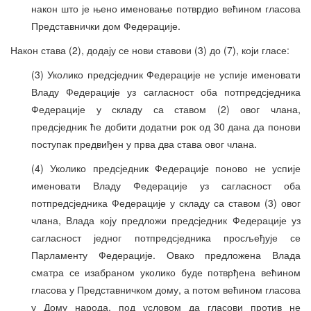
након што је њено именовање потврдио већином гласова
Представнички дом Федерације.
Након става (2), додају се нови ставови (3) до (7), који гласе:
(3) Уколико предсједник Федерације не успије именовати
Владу Федерације уз сагласност оба потпредсједника
Федерације у складу са ставом (2) овог члана,
предсједник ће добити додатни рок од 30 дана да понови
поступак предвиђен у прва два става овог члана.
(4) Уколико предсједник Федерације поново не успије
именовати Владу Федерације уз сагласност оба
потпредсједника Федерације у складу са ставом (3) овог
члана, Влада коју предложи предсједник Федерације уз
сагласност једног потпредсједника просљеђује се
Парламенту Федерације. Овако предложена Влада
сматра се изабраном уколико буде потврђена већином
гласова у Представничком дому, а потом већином гласова
у Дому народа, под условом да гласови против не