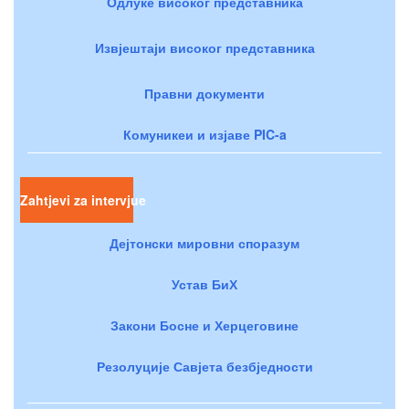
Одлуке високог представника
Извјештаји високог представника
Правни документи
Комуникеи и изјаве PIC-a
Zahtjevi za intervjue
Дејтонски мировни споразум
Устав БиХ
Закони Босне и Херцеговине
Резолуције Савјета безбједности