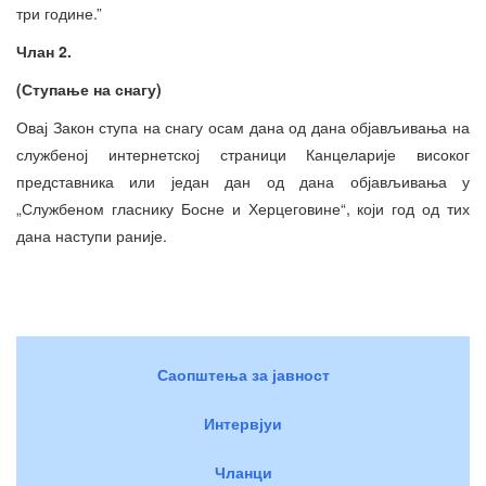
три године.”
Члан 2.
(Ступање на снагу)
Овај Закон ступа на снагу осам дана од дана објављивања на
службеној интернетској страници Канцеларије високог
представника или један дан од дана објављивања у
„Службеном гласнику Босне и Херцеговине“, који год од тих
дана наступи раније.
Саопштења за јавност
Интервјуи
Чланци