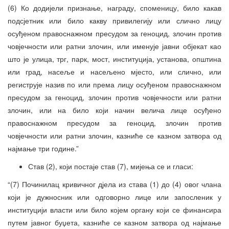
(6) Ко додијели признање, награду, споменицу, било какав
подсјетник или било какву привилегију или слично лицу
осуђеном правоснажном пресудом за геноцид, злочин против
човјечности или ратни злочин, или именује јавни објекат као
што је улица, трг, парк, мост, институција, установа, општина
или град, насеље и насељено мјесто, или слично, или
региструје назив по или према лицу осуђеном правоснажном
пресудом за геноцид, злочин против човјечности или ратни
злочин, или на било који начин велича лице осуђено
правоснажном пресудом за геноцид, злочин против
човјечности или ратни злочин, казниће се казном затвора од
најмање три године.”
Став (2), који постаје став (7), мијења се и гласи:
“(7) Починилац кривичног дјела из става (1) до (4) овог члана
који је дужносник или одговорно лице или запосленик у
институцији власти или било којем органу који се финансира
путем јавног буџета, казниће се казном затвора од најмање