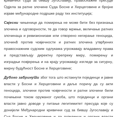
Одјела за ратне злочине Суда Босне и Херцеговине и бројне
изјаве међународне подршке раду тих институција;
Свјесни
чињенице да помирења не може бити без признања
злочина и одговорности, те да говор мржње, величање ратних
злочинаца и ревизионизам или отворено негирање геноцида,
злочинȃ против човјечности и ратних злочина утврђених
правоснажним судским одлукама угрожавају владавину права
и представљају директну препреку миру, помирењу и
изградњи повјерења и на крају угрожавају изгледе за сигурну,
мирну будућност Босне и Херцеговине;
Дубоко забринути
због тога што истакнути појединци и јавне
власти у Босни и Херцеговини и даље поричу да су акти
геноцида, злочини против човјечности и ратни злочини били
почињени током оружаног сукоба, што појединци и органи
власти јавно доводе у питање легитимитет пресуда које су
донијели Међународни кривични суд за бившу Југославију и
Суд Босне и Херцеговине и да појединци и органи власти