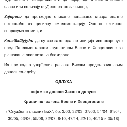
славе или величају осуђене ратне злочинце;
Увјерени
да претходно описано понашање ствара знатне
потешкоће за цивилну имплементацију Општег оквирног
споразума за мир; и
Констатујући
да су све законодавне иницијативе покренуте
пред Парламентарном скупштином Босне и Херцеговине за
рјешавање овог питања блокиране.
Из претходно утврђених разлога Високи представник овим
доноси сљедећу:
ОДЛУКА
којом се доноси Закон о допуни
Кривичног закона
Босне и Херцеговине
(“Службени гласник БиХ”, бр. 3/03, 32/03, 37/03, 54/04, 61/04,
30/05, 53/06, 55/06, 32/07, 8/10, 47/14, 22/15, 40/15 и 35/18)