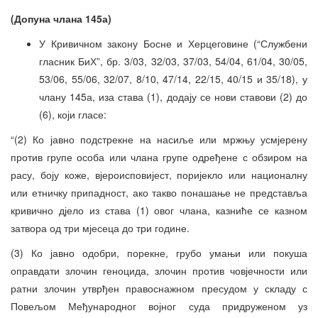
(Допуна члана 145а)
У Кривичном закону Босне и Херцеговине (“Службени
гласник БиХ”, бр. 3/03, 32/03, 37/03, 54/04, 61/04, 30/05,
53/06, 55/06, 32/07, 8/10, 47/14, 22/15, 40/15 и 35/18), у
члану 145а, иза става (1), додају се нови ставови (2) до
(6), који гласе:
“(2) Ко јавно подстрекне на насиље или мржњу усмјерену
против групе особа или члана групе одређене с обзиром на
расу, боју коже, вјероисповијест, поријекло или националну
или етничку припадност, ако такво понашање не представља
кривично дјело из става (1) овог члана, казниће се казном
затвора од три мјесеца до три године.
(3) Ко јавно одобри, порекне, грубо умањи или покуша
оправдати злочин геноцида, злочин против човјечности или
ратни злочин утврђен правоснажном пресудом у складу с
Повељом Међународног војног суда придруженом уз