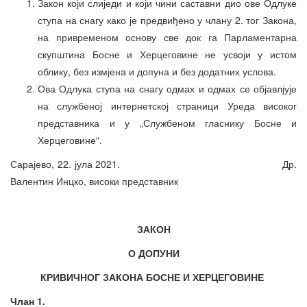
Закон који слиједи и који чини саставни дио ове Одлуке
ступа на снагу како је предвиђено у члану 2. тог Закона,
на привременом основу све док га Парламентарна
скупштина Босне и Херцеговине не усвоји у истом
облику, без измјена и допуна и без додатних услова.
Ова Одлука ступа на снагу одмах и одмах се објавлјује
на службеној интернетској страници Уреда високог
представника и у „Службеном гласнику Босне и
Херцеговине“.
Сарајево, 22. јула 2021. Др.
Валентин Инцко, високи представник
ЗАКОН
О ДОПУНИ
КРИВИЧНОГ ЗАКОНА
БОСНЕ И ХЕРЦЕГОВИНЕ
Члан 1.