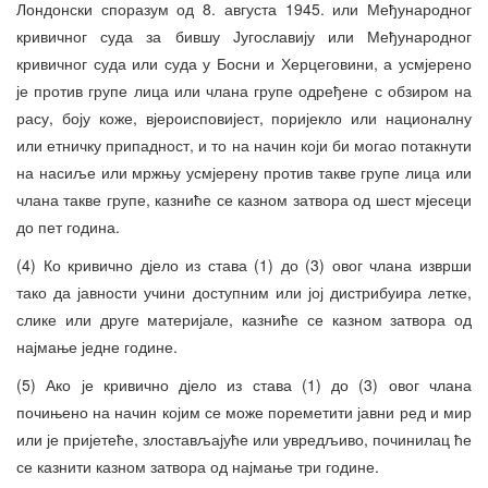
Лондонски споразум од 8. августа 1945. или Међународног
кривичног суда за бившу Југославију или Међународног
кривичног суда или суда у Босни и Херцеговини, а усмјерено
је против групе лица или члана групе одређене с обзиром на
расу, боју коже, вјероисповијест, поријекло или националну
или етничку припадност, и то на начин који би могао потакнути
на насиље или мржњу усмјерену против такве групе лица или
члана такве групе, казниће се казном затвора од шест мјесеци
до пет година.
(4) Ко кривично дјело из става (1) до (3) овог члана изврши
тако да јавности учини доступним или јој дистрибуира летке,
слике или друге материјале, казниће се казном затвора од
најмање једне године.
(5) Ако је кривично дјело из става (1) до (3) овог члана
почињено на начин којим се може пореметити јавни ред и мир
или је пријетеће, злостављајуће или увредљиво, починилац ће
се казнити казном затвора од најмање три године.