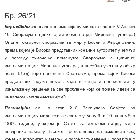
Бр. 26/21
Користећи се
овлаштењима која су ми дата чланом V Анекса
10 (Споразум о цивилној имплементацији Мировног уговора)
Општег оквирног споразума за мир у Босни и Херцеговини,
према којем је Високи представник коначни ауторитет у земљи
у погледу тумачења поменутог Споразума о цивилној
имплементацији Мировног уговора; и посебно узевши у обзир
члан II.1.(д) горе наведеног Споразума, према којем Високи
представник “пружа помоћ, када то оцијени неопходним, у
изналажењу рјешења за све проблеме који се појаве у вези са
цивилном имплементацијом”;
Позивајући се
на став XI.2 Закључака Савјета за
имплементацију мира који се састао у Бону 9. и 10. децембра
1997. године, у којем је Савјет за имплементацију мира
поздравио намјеру Високог представника да искористи свој
коначни ауторитет у земљи у погледу тумачења Споразума о