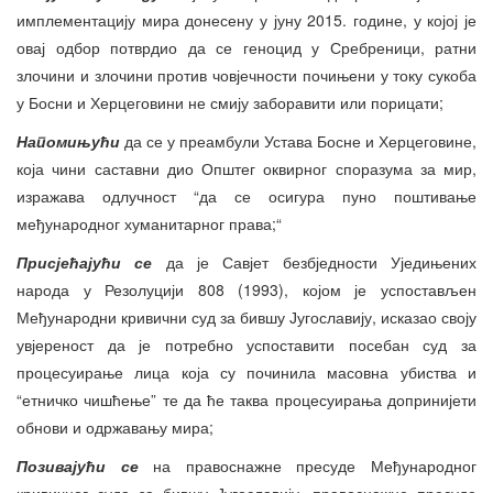
имплементацију мира донесену у јуну 2015. године, у којој је
овај одбор потврдио да се геноцид у Сребреници, ратни
злочини и злочини против човјечности почињени у току сукоба
у Босни и Херцеговини не смију заборавити или порицати;
Напомињући
да се у преамбули Устава Босне и Херцеговине,
која чини саставни дио Општег оквирног споразума за мир,
изражава одлучност “да се осигура пуно поштивање
међународног хуманитарног права;“
Присјећајући се
да је Савјет безбједности Уједињених
народа у Резолуцији 808 (1993), којом је успостављен
Међународни кривични суд за бившу Југославију, исказао своју
увјереност да је потребно успоставити посебан суд за
процесуирање лица која су починила масовна убиства и
“етничко чишћење” те да ће таква процесуирања допринијети
обнови и одржавању мира;
Позивајући се
на правоснажне пресуде Међународног
кривичног суда за бившу Југославију, правоснажне пресуде