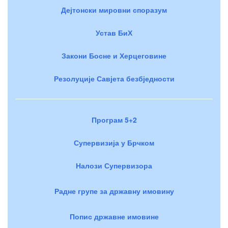
Дејтонски мировни споразум
Устав БиХ
Закони Босне и Херцеговине
Резолуције Савјета безбједности
Програм 5+2
Супервизија у Брчком
Налози Супервизора
Радне групе за државну имовину
Попис државне имовине