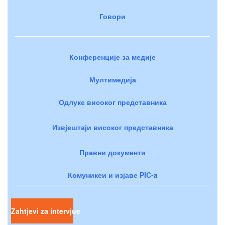
Говори
Конференције за медије
Мултимедија
Одлуке високог представника
Извјештаји високог представника
Правни документи
Комуникеи и изјаве PIC-a
Zahtjevi za intervjue