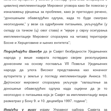
цивилној имплементацији Мировног уговора како би помогао у
изналажењу рјешења за проблеме, како је претходно речено,
“доношењем обавезујућих одлука, када то буде сматрао
неопходним,” у вези са одређеним питањима, укључујући (у
складу са тачком (ц) овог става) и “мјере у сврху осигурања
имплементације Мировног споразума на читавој територији
Босне и Херцеговине и њених ентитета”;
Подсјећајући такође
да је Савјет безбједности Уједињених
народа у више наврата потврдио својим резолуцијама
донесеним на основу поглавља VII Повеље Уједињених
народа да улога Високог представника као коначног
ауторитета у земљи у погледу имплементације Анекса 10.
Дејтонског мировног споразума укључује “овлаштење за
доношење обавезујућих одлука када оцијени да је то
неопходно о питањима која је Савјет за имплементацију мира
разматрао у Бону 9. и 10. децембра 1997. године”;
Имајући у виду
изјаву Управног одбора Савјета за